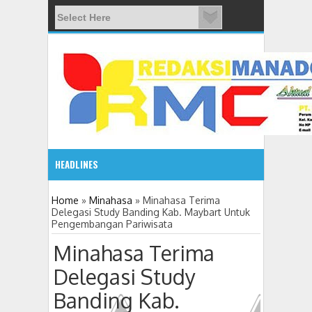
HEADLINES
08:03 AM
Home
»
Minahasa
»
Minahasa Terima
Delegasi Study Banding Kab. Maybart Untuk
Pengembangan Pariwisata
ADVETORIAL JONRU GANTIKAN MONO PIMPIN DPRD TO
Minahasa Terima
Delegasi Study
Banding Kab.