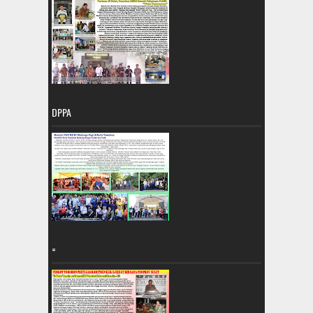
DPPA
=