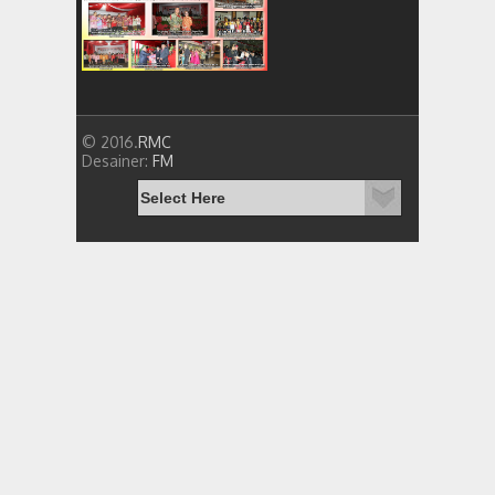
© 2016.
RMC
Desainer:
FM