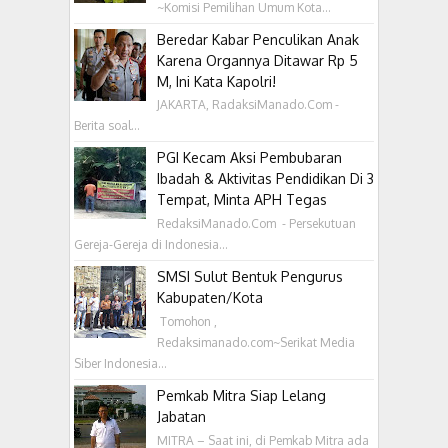
~Komisi Pemilihan Umum Kota...
Beredar Kabar Penculikan Anak
Karena Organnya Ditawar Rp 5
M, Ini Kata Kapolri!
JAKARTA, RadaksiManado.Com -
Berita soal...
PGI Kecam Aksi Pembubaran
Ibadah & Aktivitas Pendidikan Di 3
Tempat, Minta APH Tegas
RedaksiManado.Com - Persekutuan
Gereja-Gereja di Indonesia...
SMSI Sulut Bentuk Pengurus
Kabupaten/Kota
‎ Tomohon ,
Redaksimanado.com~Serikat Media
Siber Indonesia...
Pemkab Mitra Siap Lelang
Jabatan
MITRA – Saat ini, di Pemkab Mitra ada