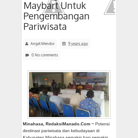
Maybart Untuk
Pengembangan
Pariwisata
Angel Mendur
9 years ago
0 No comments
Minahasa, RedaksiManado.Com ~
Potensi
destinasi pariwisata dan kebudayaan di
Kabupaten Minahasa semakin hari semakin