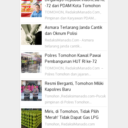
-72 dari PDAM Kota Tomohon
TOMOHON, RedaksiManado.Com ,
Pimpinan dan Karyawan PDAM...
Asmara Terlarang Janda Cantik
dan Oknum Polisi
RedaksiManado.Com - Asmara
terlarang janda cantik...
Polres Tomohon Kawal Pawai
Pembangunan HUT RI ke-72
TOMOHON, RedaksiManado.Com –
Polres Tomohon dan jajaran...
Resmi Berganti, Tomohon Miliki
Kapolres Baru
Tomohon ,Redaksimanado.com~Pucuk
pimpinan di Polres Tomohon...
Miris, di Tomohon, Tidak Pilih
'Merah' Tidak Dapat Gas LPG
Tomohon, RedaksiManado.com