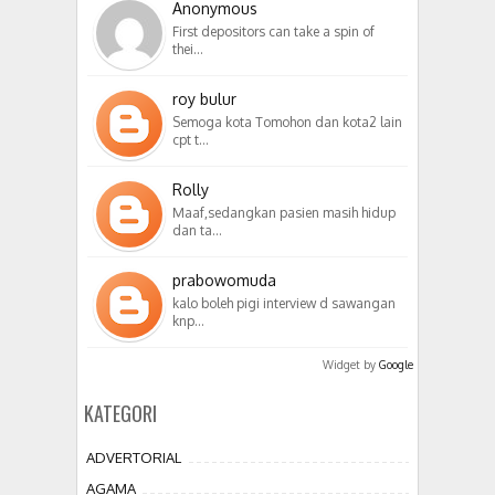
Anonymous
First depositors can take a spin of
thei…
roy bulur
Semoga kota Tomohon dan kota2 lain
cpt t…
Rolly
Maaf,sedangkan pasien masih hidup
dan ta…
prabowomuda
kalo boleh pigi interview d sawangan
knp…
Widget by
Google
KATEGORI
ADVERTORIAL
AGAMA