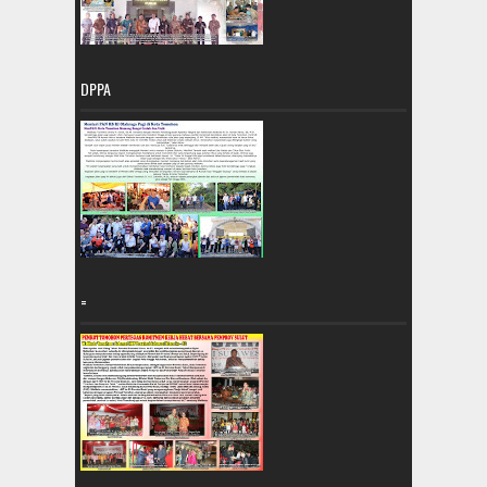
DPPA
=