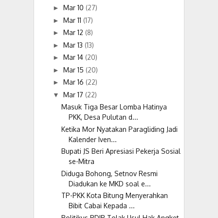
Mar 10
(27)
►
Mar 11
(17)
►
Mar 12
(8)
►
Mar 13
(13)
►
Mar 14
(20)
►
Mar 15
(20)
►
Mar 16
(22)
►
Mar 17
(22)
▼
Masuk Tiga Besar Lomba Hatinya
PKK, Desa Pulutan d...
Ketika Mor Nyatakan Paragliding Jadi
Kalender Iven...
Bupati JS Beri Apresiasi Pekerja Sosial
se-Mitra
Diduga Bohong, Setnov Resmi
Diadukan ke MKD soal e...
TP-PKK Kota Bitung Menyerahkan
Bibit Cabai Kepada ...
Politikus PDIP Tolak Usul Hak Angket