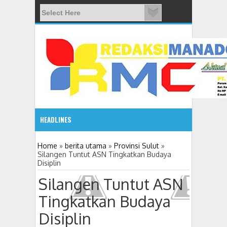
HEADLINES
08:03 AM
Home
»
berita utama
»
Provinsi Sulut
»
Silangen Tuntut ASN Tingkatkan Budaya
Disiplin
ADVETORIAL JONRU GANTIKAN MONO PIMPIN DPRD TO
Silangen Tuntut ASN
Tingkatkan Budaya
Disiplin