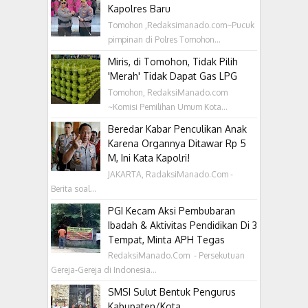
Kapolres Baru
Tomohon ,Redaksimanado.com~Pucuk
pimpinan di Polres Tomohon...
Miris, di Tomohon, Tidak Pilih
'Merah' Tidak Dapat Gas LPG
Tomohon, RedaksiManado.com
~Komisi Pemilihan Umum Kota...
Beredar Kabar Penculikan Anak
Karena Organnya Ditawar Rp 5
M, Ini Kata Kapolri!
JAKARTA, RadaksiManado.Com -
Berita soal...
PGI Kecam Aksi Pembubaran
Ibadah & Aktivitas Pendidikan Di 3
Tempat, Minta APH Tegas
RedaksiManado.Com - Persekutuan
Gereja-Gereja di Indonesia...
SMSI Sulut Bentuk Pengurus
Kabupaten/Kota