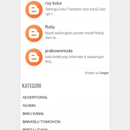
roy bulur
Semoga kota Tomohon dan kota2 lain
cpt t…
Rolly
Maaf,sedangkan pasien masih hidup
dan ta…
prabowomuda
kalo boleh pigi interview d sawangan
knp…
Widget by
Google
KATEGORI
ADVERTORIAL
AGAMA
BAKU KANAL
BAWASLU TOMOHON
BERITA UTAMA