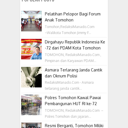
Pelatihan Pelopor Bagi Forum
Anak Tomohon
Tomohon,RedaksiManado.Com
~Walikota Tomohon Jimmy F...
Dirgahayu Republik Indonesia Ke
-72 dari PDAM Kota Tomohon
TOMOHON, RedaksiManado.Com ,
Pimpinan dan Karyawan PDAM...
Asmara Terlarang Janda Cantik
dan Oknum Polisi
RedaksiManado.Com - Asmara
terlarang janda cantik...
Polres Tomohon Kawal Pawai
Pembangunan HUT RI ke-72
TOMOHON, RedaksiManado.Com –
Polres Tomohon dan jajaran...
Resmi Berganti, Tomohon Miliki