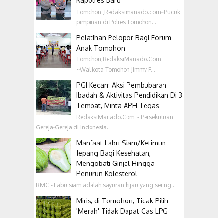
Kapolres Baru
Tomohon ,Redaksimanado.com~Pucuk
pimpinan di Polres Tomohon...
Pelatihan Pelopor Bagi Forum
Anak Tomohon
Tomohon,RedaksiManado.Com
~Walikota Tomohon Jimmy F...
PGI Kecam Aksi Pembubaran
Ibadah & Aktivitas Pendidikan Di 3
Tempat, Minta APH Tegas
RedaksiManado.Com - Persekutuan
Gereja-Gereja di Indonesia...
Manfaat Labu Siam/Ketimun
Jepang Bagi Kesehatan,
Mengobati Ginjal Hingga
Penurun Kolesterol
RMC - Labu siam adalah sayuran hijau yang sering...
Miris, di Tomohon, Tidak Pilih
'Merah' Tidak Dapat Gas LPG