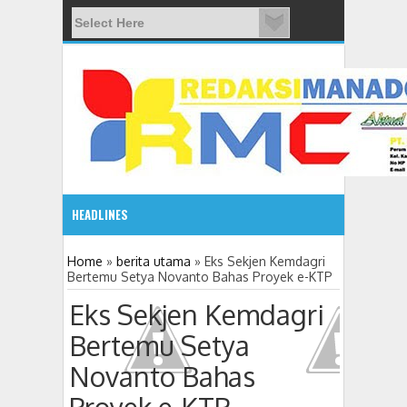
HEADLINES
08:03 AM
Home
»
berita utama
»
Eks Sekjen Kemdagri
Bertemu Setya Novanto Bahas Proyek e-KTP
ADVETORIAL JONRU GANTIKAN MONO PIMPIN DPRD TO
Eks Sekjen Kemdagri
Bertemu Setya
Novanto Bahas