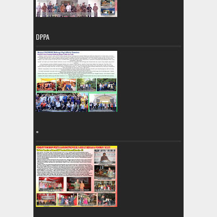
DPPA
=