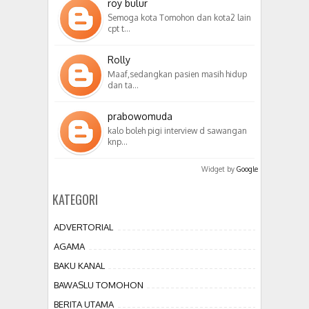
roy bulur
Semoga kota Tomohon dan kota2 lain
cpt t…
Rolly
Maaf,sedangkan pasien masih hidup
dan ta…
prabowomuda
kalo boleh pigi interview d sawangan
knp…
Widget by
Google
KATEGORI
ADVERTORIAL
AGAMA
BAKU KANAL
BAWASLU TOMOHON
BERITA UTAMA