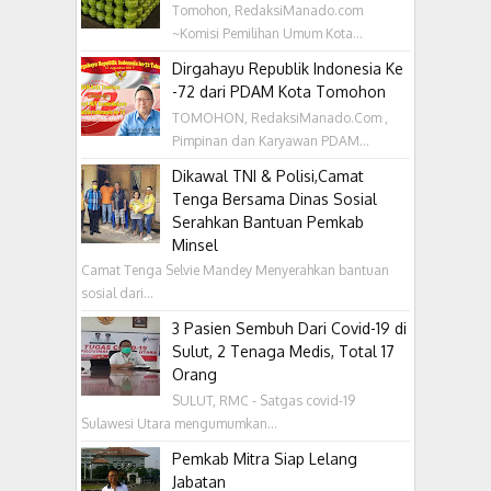
Tomohon, RedaksiManado.com
~Komisi Pemilihan Umum Kota...
Dirgahayu Republik Indonesia Ke
-72 dari PDAM Kota Tomohon
TOMOHON, RedaksiManado.Com ,
Pimpinan dan Karyawan PDAM...
Dikawal TNI & Polisi,Camat
Tenga Bersama Dinas Sosial
Serahkan Bantuan Pemkab
Minsel
Camat Tenga Selvie Mandey Menyerahkan bantuan
sosial dari...
3 Pasien Sembuh Dari Covid-19 di
Sulut, 2 Tenaga Medis, Total 17
Orang
SULUT, RMC - Satgas covid-19
Sulawesi Utara mengumumkan...
Pemkab Mitra Siap Lelang
Jabatan