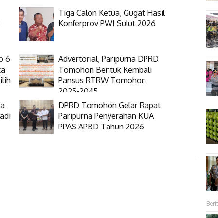
Tiga Calon Ketua, Gugat Hasil
N
Konferprov PWI Sulut 2026
p 6
Advertorial, Paripurna DPRD
ta
Tomohon Bentuk Kembali
lih
Pansus RTRW Tomohon
2025-2045
na
DPRD Tomohon Gelar Rapat
adi
Paripurna Penyerahan KUA
PPAS APBD Tahun 2026
Berit