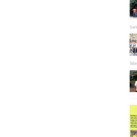
Gere
Sibe