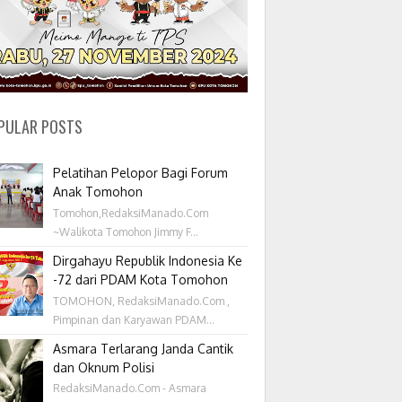
PULAR POSTS
Pelatihan Pelopor Bagi Forum
Anak Tomohon
Tomohon,RedaksiManado.Com
~Walikota Tomohon Jimmy F...
Dirgahayu Republik Indonesia Ke
-72 dari PDAM Kota Tomohon
TOMOHON, RedaksiManado.Com ,
Pimpinan dan Karyawan PDAM...
Asmara Terlarang Janda Cantik
dan Oknum Polisi
RedaksiManado.Com - Asmara