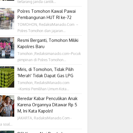
terlarang janda cantik...
Polres Tomohon Kawal Pawai
Pembangunan HUT RI ke-72
TOMOHON, RedaksiManado.Com –
Polres Tomohon dan jajaran...
Resmi Berganti, Tomohon Miliki
Kapolres Baru
Tomohon ,Redaksimanado.com~Pucuk
pimpinan di Polres Tomohon...
Miris, di Tomohon, Tidak Pilih
'Merah' Tidak Dapat Gas LPG
Tomohon, RedaksiManado.com
~Komisi Pemilihan Umum Kota...
Beredar Kabar Penculikan Anak
Karena Organnya Ditawar Rp 5
M, Ini Kata Kapolri!
JAKARTA, RadaksiManado.Com -
a soal...