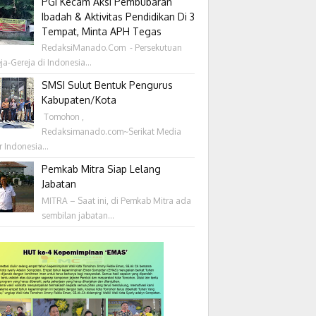
PGI Kecam Aksi Pembubaran
Ibadah & Aktivitas Pendidikan Di 3
Tempat, Minta APH Tegas
RedaksiManado.Com - Persekutuan
ja-Gereja di Indonesia...
SMSI Sulut Bentuk Pengurus
Kabupaten/Kota
‎ Tomohon ,
Redaksimanado.com~Serikat Media
r Indonesia...
Pemkab Mitra Siap Lelang
Jabatan
MITRA – Saat ini, di Pemkab Mitra ada
sembilan jabatan...