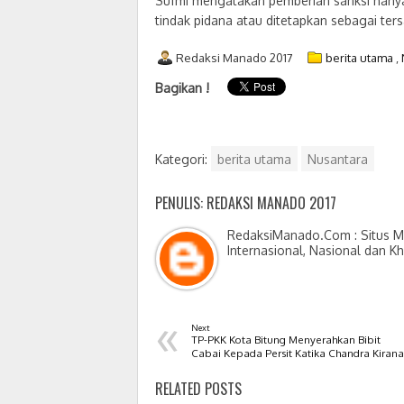
Sufmi mengatakan pemberian sanksi hanya 
tindak pidana atau ditetapkan sebagai ter
Redaksi Manado 2017
berita utama
,
Bagikan !
Kategori:
berita utama
Nusantara
PENULIS: REDAKSI MANADO 2017
RedaksiManado.Com : Situs Me
Internasional, Nasional dan K
«
Next
TP-PKK Kota Bitung Menyerahkan Bibit
Cabai Kepada Persit Katika Chandra Kirana
RELATED POSTS