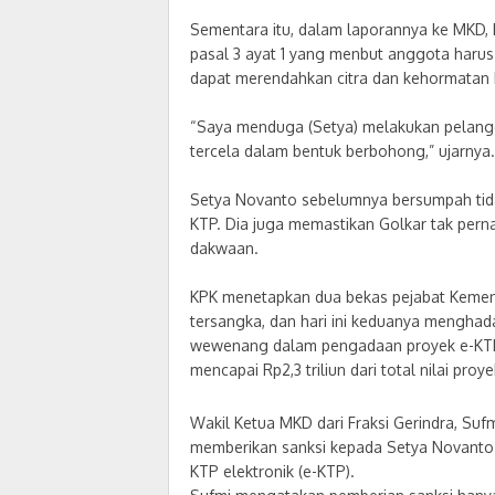
Sementara itu, dalam laporannya ke MKD,
pasal 3 ayat 1 yang menbut anggota harus 
dapat merendahkan citra dan kehormatan 
“Saya menduga (Setya) melakukan pelangga
tercela dalam bentuk berbohong,” ujarnya.
Setya Novanto sebelumnya bersumpah tida
KTP. Dia juga memastikan Golkar tak pern
dakwaan.
KPK menetapkan dua bekas pejabat Kement
tersangka, dan hari ini keduanya mengha
wewenang dalam pengadaan proyek e-KTP 
mencapai Rp2,3 triliun dari total nilai proye
Wakil Ketua MKD dari Fraksi Gerindra, Su
memberikan sanksi kepada Setya Novanto 
KTP elektronik (e-KTP).