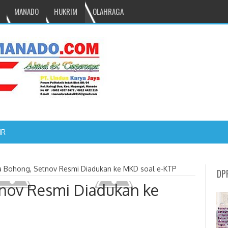
MANADO
HUKRIM
OLAHRAGA
NRU GANTIKAN MONO PIMPIN DPRD TOMOHON
a Bohong, Setnov Resmi Diadukan ke MKD soal e-KTP
DP
nov Resmi Diadukan ke