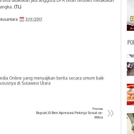
bisa dilakukan jika anggota DPR telah terbukti melakukan
sangka.
(TL)
Nusantara
3/17/2017
PO
dia Online yang menyajikan berita secara umum baik
hususnya di Sulawesi Utara
»
Previous
Bupati JS Beri Apresiasi Pekerja Sosial se-
Mitra