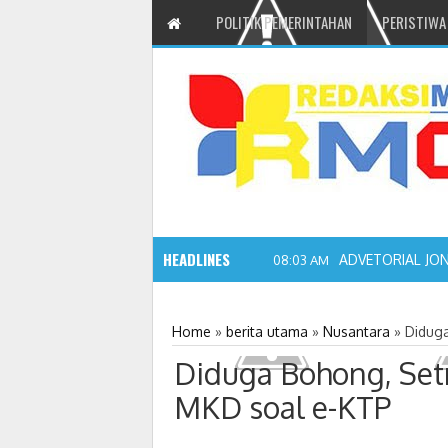
POLITIK PEMERINTAHAN
PERISTIWA
HEADLINES
ADVETORIAL JO
08:03 AM
Home
»
berita utama
»
Nusantara
»
Didug
Diduga Bohong, Set
MKD soal e-KTP