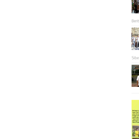
Berit
Sibe