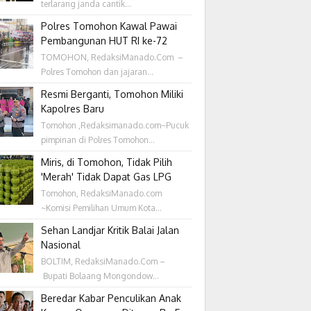
terlarang janda cantik...
Polres Tomohon Kawal Pawai
Pembangunan HUT RI ke-72
TOMOHON, RedaksiManado.Com –
Polres Tomohon dan jajaran...
Resmi Berganti, Tomohon Miliki
Kapolres Baru
Tomohon ,Redaksimanado.com~Pucuk
pimpinan di Polres Tomohon...
Miris, di Tomohon, Tidak Pilih
'Merah' Tidak Dapat Gas LPG
Tomohon, RedaksiManado.com
~Komisi Pemilihan Umum Kota...
Sehan Landjar Kritik Balai Jalan
Nasional
BOLTIM, RedaksiManado.Com –
Bupati Bolaang Mongondow...
Beredar Kabar Penculikan Anak