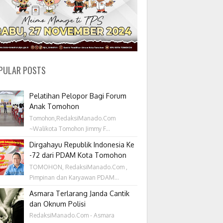
PULAR POSTS
Pelatihan Pelopor Bagi Forum
Anak Tomohon
Tomohon,RedaksiManado.Com
~Walikota Tomohon Jimmy F...
Dirgahayu Republik Indonesia Ke
-72 dari PDAM Kota Tomohon
TOMOHON, RedaksiManado.Com ,
Pimpinan dan Karyawan PDAM...
Asmara Terlarang Janda Cantik
dan Oknum Polisi
RedaksiManado.Com - Asmara