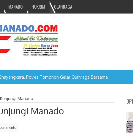
MANADO
HUKRIM
OLAHRAGA
Bhayangkara, Polres Tomohon Gelar Olahraga Bersama
Kunjungi Manado
DP
unjungi Manado
comments