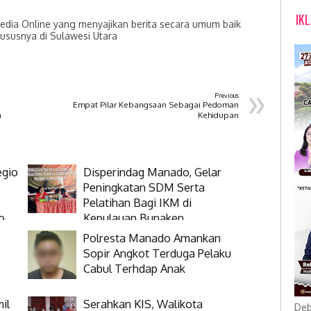
IK
dia Online yang menyajikan berita secara umum baik
hususnya di Sulawesi Utara
»
Previous
Empat Pilar Kebangsaan Sebagai Pedoman
h
Kehidupan
egio
Disperindag Manado, Gelar
Peningkatan SDM Serta
Pelatihan Bagi IKM di
o
Kepulauan Bunaken
Polresta Manado Amankan
Sopir Angkot Terduga Pelaku
Cabul Terhdap Anak
il
Serahkan KIS, Walikota
Deb