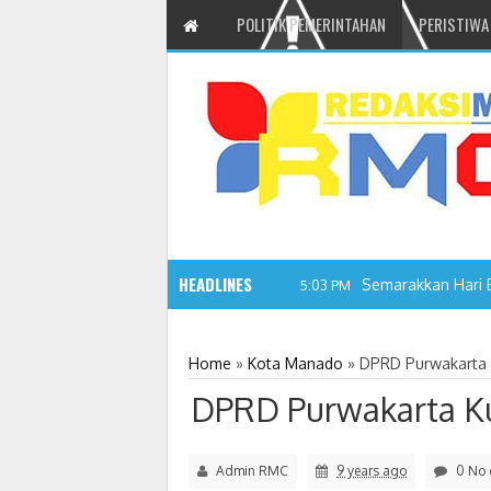
POLITIK PEMERINTAHAN
PERISTIWA
HEADLINES
Semarakkan Hari 
5:03 PM
Home
»
Kota Manado
»
DPRD Purwakarta 
DPRD Purwakarta K
Admin RMC
9 years ago
0 No 