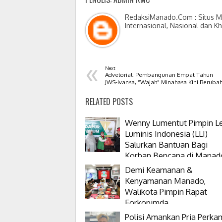
RedaksiManado.Com : Situs Me
Internasional, Nasional dan K
«
Next
Advetorial: Pembangunan Empat Tahun
JWS-Ivansa, “Wajah” Minahasa Kini Beruba
RELATED POSTS
Wenny Lumentut Pimpin L
Luminis Indonesia (LLI)
Salurkan Bantuan Bagi
Korban Bencana di Manad
Demi Keamanan &
Kenyamanan Manado,
Walikota Pimpin Rapat
Forkopimda
Polisi Amankan Pria Perkam