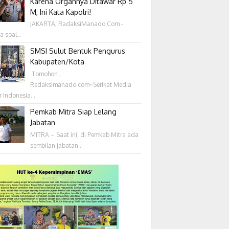
Karena Organnya Ditawar Rp 5
M, Ini Kata Kapolri!
JAKARTA, RadaksiManado.Com -
a soal...
SMSI Sulut Bentuk Pengurus
Kabupaten/Kota
‎ Tomohon ,
Redaksimanado.com~Serikat Media
r Indonesia...
Pemkab Mitra Siap Lelang
Jabatan
MITRA – Saat ini, di Pemkab Mitra ada
sembilan jabatan...