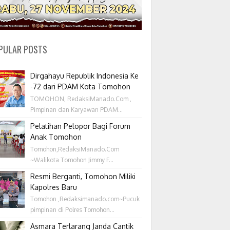
PULAR POSTS
Dirgahayu Republik Indonesia Ke
-72 dari PDAM Kota Tomohon
TOMOHON, RedaksiManado.Com ,
Pimpinan dan Karyawan PDAM...
Pelatihan Pelopor Bagi Forum
Anak Tomohon
Tomohon,RedaksiManado.Com
~Walikota Tomohon Jimmy F...
Resmi Berganti, Tomohon Miliki
Kapolres Baru
Tomohon ,Redaksimanado.com~Pucuk
pimpinan di Polres Tomohon...
Asmara Terlarang Janda Cantik