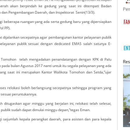
aerah akan berpindah ke gedung yang saat ini ditempati Badan
Pen
 dan Pengembangan Daerah, dan Inspektorat Senin(13/3).
FA
i beberapa ruangan yang ada serta gedung baru yang dipersiapkan
ol PP).
t dijalankan secepatnya agar pembangunan kantor pelayanan publik
pelayanan publik sesuai dengan dedicated EMAS salah satunya E-
EN
ta Tomohon telah mengadakan penandatangan dengan KPK di Palu
Res
k pada bulan Agustus 2017 nanti untuk itu segala pelayanan yang ada
ang saat ini merupakan Kantor Walikota Tomohon dan Setda,”ujar
oses relokasi boleh berlangsung secepatnya sehingga program yang
 sesuai peruntukannya.
ditugaskan agar minggu yang berjalan ini, relokasi telah selesai,
publik sudah dapat dimulai minggu depan,”tegas Eman.
i sejumlah kepala perangkat daerah, para asisten dan para kepala