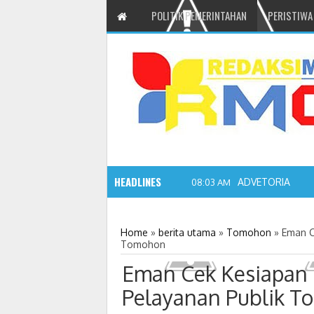
POLITIK PEMERINTAHAN
PERISTIWA
HEADLINES
ADVETORIAL JO
08:03 AM
Home
»
berita utama
»
Tomohon
»
Eman C
Tomohon
Eman Cek Kesiapan
Pelayanan Publik 