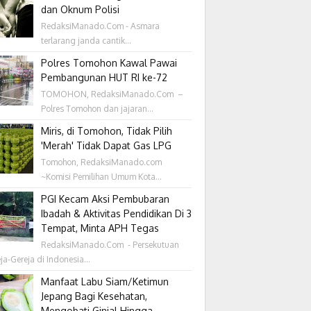
dan Oknum Polisi
RedaksiManado.Com - Asmara
terlarang janda cantik...
Polres Tomohon Kawal Pawai
Pembangunan HUT RI ke-72
TOMOHON, RedaksiManado.Com –
Polres Tomohon dan jajaran...
Miris, di Tomohon, Tidak Pilih
'Merah' Tidak Dapat Gas LPG
Tomohon, RedaksiManado.com
~Komisi Pemilihan Umum Kota...
PGI Kecam Aksi Pembubaran
Ibadah & Aktivitas Pendidikan Di 3
Tempat, Minta APH Tegas
RedaksiManado.Com - Persekutuan
ja-Gereja di Indonesia...
Manfaat Labu Siam/Ketimun
Jepang Bagi Kesehatan,
Mengobati Ginjal Hingga