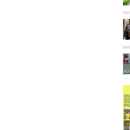
RMC 
Berit