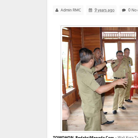
Admin RMC
9 years ago
0 No 
TOMOHON, RedaksiManado.Com
– Wali Kota 