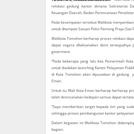
relokasi gedung kantor dimana Sekretariat D
Keuangan Daerah, Badan Perencanaan Penelitian
Pada kesempatan tersebut Walikota menyambang
untuk ditempati Satuan Polisi Pamong Praja (Sat-P
Walikota Tomohon berharap proses relokasi dapa
dapat segera dilaksanakan demi terwujudnya 
goverment.
“Pada beberapa yang lalu kita Pemerintah Ko
untuk diadakan launching Kantor Pelayanan Publi
di Kota Tomohon akan dipusatkan di gedung y
Eman.
Untuk itu Wali Kota Eman berharap berharap pr
telah direncanakan kedepan semua dapat tertata
“Saya memberikan target kepada tim yang sudah 
sehingga proses pembangunan kantor pelayanan 
Dalam kegiatan ini Walikota Tomohon didamping
bagian.