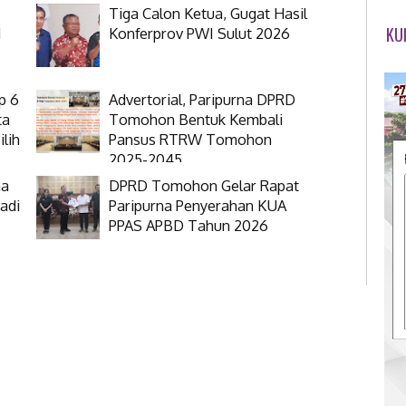
Tiga Calon Ketua, Gugat Hasil
KU
N
Konferprov PWI Sulut 2026
p 6
Advertorial, Paripurna DPRD
ta
Tomohon Bentuk Kembali
lih
Pansus RTRW Tomohon
2025-2045
na
DPRD Tomohon Gelar Rapat
adi
Paripurna Penyerahan KUA
PPAS APBD Tahun 2026