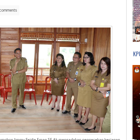
comments
KP
Tomohon Jimmy Feidie Eman SE Ak mengadakan pengecekan kesiapan