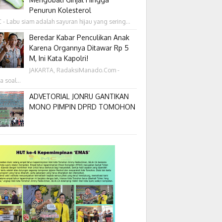
Penurun Kolesterol
- Labu siam adalah sayuran hijau yang sering...
Beredar Kabar Penculikan Anak
Karena Organnya Ditawar Rp 5
M, Ini Kata Kapolri!
JAKARTA, RadaksiManado.Com -
a soal...
ADVETORIAL JONRU GANTIKAN
MONO PIMPIN DPRD TOMOHON