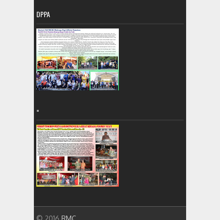
DPPA
=
© 2016.
RMC