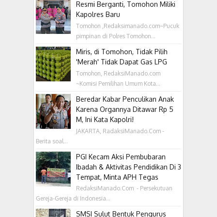
Resmi Berganti, Tomohon Miliki
Kapolres Baru
Tomohon ,Redaksimanado.com~Pucuk
pimpinan di Polres Tomohon...
Miris, di Tomohon, Tidak Pilih
'Merah' Tidak Dapat Gas LPG
Tomohon, RedaksiManado.com
~Komisi Pemilihan Umum Kota...
Beredar Kabar Penculikan Anak
Karena Organnya Ditawar Rp 5
M, Ini Kata Kapolri!
JAKARTA, RadaksiManado.Com -
Berita soal...
PGI Kecam Aksi Pembubaran
Ibadah & Aktivitas Pendidikan Di 3
Tempat, Minta APH Tegas
RedaksiManado.Com - Persekutuan
Gereja-Gereja di Indonesia...
SMSI Sulut Bentuk Pengurus