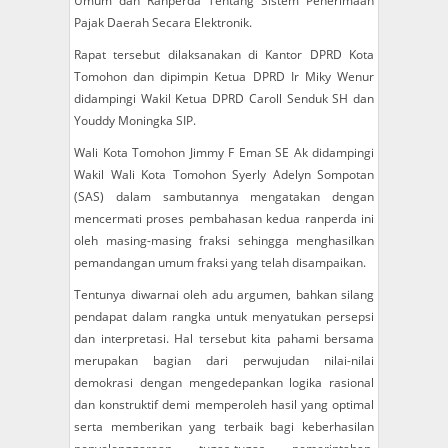
Umum dan Ranperda Tentang Sistem Penerimaan
Pajak Daerah Secara Elektronik.
Rapat tersebut dilaksanakan di Kantor DPRD Kota
Tomohon dan dipimpin Ketua DPRD Ir Miky Wenur
didampingi Wakil Ketua DPRD Caroll Senduk SH dan
Youddy Moningka SIP.
Wali Kota Tomohon Jimmy F Eman SE Ak didampingi
Wakil Wali Kota Tomohon Syerly Adelyn Sompotan
(SAS) dalam sambutannya mengatakan dengan
mencermati proses pembahasan kedua ranperda ini
oleh masing-masing fraksi sehingga menghasilkan
pemandangan umum fraksi yang telah disampaikan.
Tentunya diwarnai oleh adu argumen, bahkan silang
pendapat dalam rangka untuk menyatukan persepsi
dan interpretasi. Hal tersebut kita pahami bersama
merupakan bagian dari perwujudan nilai-nilai
demokrasi dengan mengedepankan logika rasional
dan konstruktif demi memperoleh hasil yang optimal
serta memberikan yang terbaik bagi keberhasilan