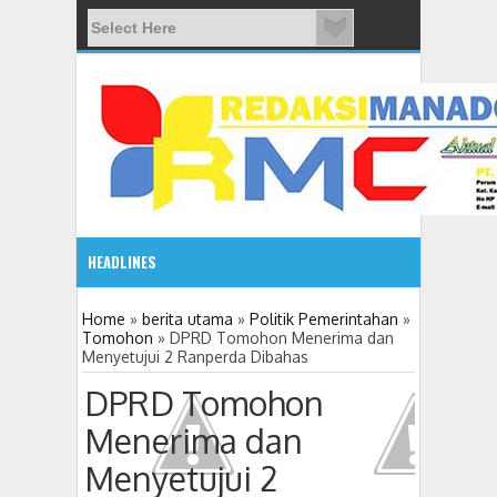
HEADLINES
08:03 AM
Home
»
berita utama
»
Politik Pemerintahan
»
Tomohon
»
DPRD Tomohon Menerima dan
Menyetujui 2 Ranperda Dibahas
ADVETORIAL JONRU GANTIKAN MONO PIMPIN DPRD TO
DPRD Tomohon
Menerima dan
Menyetujui 2