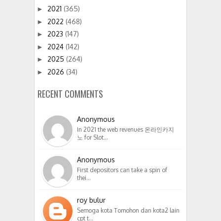
2021
(365)
►
2022
(468)
►
2023
(147)
►
2024
(142)
►
2025
(264)
►
2026
(34)
►
RECENT COMMENTS
Anonymous
In 2021 the web revenues 온라인카지
노 for Slot…
Anonymous
First depositors can take a spin of
thei…
roy bulur
Semoga kota Tomohon dan kota2 lain
cpt t…