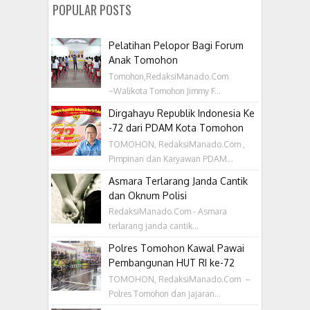
POPULAR POSTS
Pelatihan Pelopor Bagi Forum
Anak Tomohon
Tomohon,RedaksiManado.Com
~Walikota Tomohon Jimmy F...
Dirgahayu Republik Indonesia Ke
-72 dari PDAM Kota Tomohon
TOMOHON, RedaksiManado.Com ,
Pimpinan dan Karyawan PDAM...
Asmara Terlarang Janda Cantik
dan Oknum Polisi
RedaksiManado.Com - Asmara
terlarang janda cantik...
Polres Tomohon Kawal Pawai
Pembangunan HUT RI ke-72
TOMOHON, RedaksiManado.Com –
Polres Tomohon dan jajaran...