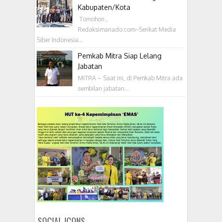
Kabupaten/Kota
‎ Tomohon ,
Redaksimanado.com~Serikat Media
Siber Indonesia...
Pemkab Mitra Siap Lelang
Jabatan
MITRA – Saat ini, di Pemkab Mitra ada
sembilan jabatan...
SOCIAL ICONS