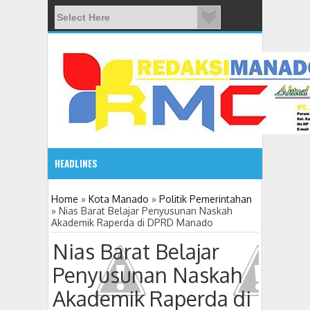
HEADLINES
08:03 AM
Home
»
Kota Manado
»
Politik Pemerintahan
»
Nias Barat Belajar Penyusunan Naskah
Akademik Raperda di DPRD Manado
ADVETORIAL JONRU GANTIKAN MONO PIMPIN DPRD TO
Nias Barat Belajar
Penyusunan Naskah
Akademik Raperda di