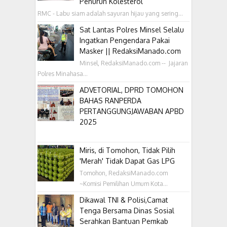
Penurun Kolesterol
RMC - Labu siam adalah sayuran hijau yang sering...
Sat Lantas Polres Minsel Selalu
Ingatkan Pengendara Pakai
Masker || RedaksiManado.com
Minsel, RedaksiManado.com -- Jajaran
Polres Minahasa...
ADVETORIAL, DPRD TOMOHON
BAHAS RANPERDA
PERTANGGUNGJAWABAN APBD
2025
Miris, di Tomohon, Tidak Pilih
'Merah' Tidak Dapat Gas LPG
Tomohon, RedaksiManado.com
~Komisi Pemilihan Umum Kota...
Dikawal TNI & Polisi,Camat
Tenga Bersama Dinas Sosial
Serahkan Bantuan Pemkab