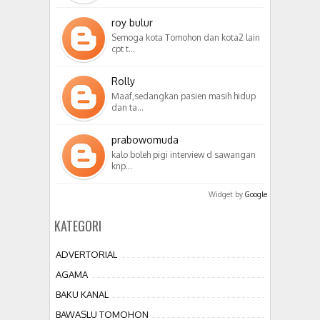
roy bulur
Semoga kota Tomohon dan kota2 lain
cpt t…
Rolly
Maaf,sedangkan pasien masih hidup
dan ta…
prabowomuda
kalo boleh pigi interview d sawangan
knp…
Widget by
Google
KATEGORI
ADVERTORIAL
AGAMA
BAKU KANAL
BAWASLU TOMOHON