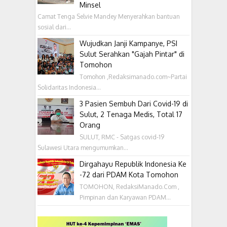
Minsel
Camat Tenga Selvie Mandey Menyerahkan bantuan
sosial dari...
Wujudkan Janji Kampanye, PSI
Sulut Serahkan "Gajah Pintar" di
Tomohon
Tomohon ,Redaksimanado.com~Partai
Solidaritas Indonesia...
3 Pasien Sembuh Dari Covid-19 di
Sulut, 2 Tenaga Medis, Total 17
Orang
SULUT, RMC - Satgas covid-19
Sulawesi Utara mengumumkan...
Dirgahayu Republik Indonesia Ke
-72 dari PDAM Kota Tomohon
TOMOHON, RedaksiManado.Com ,
Pimpinan dan Karyawan PDAM...