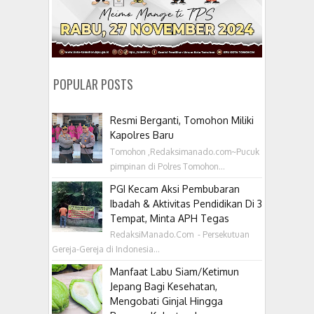
POPULAR POSTS
Resmi Berganti, Tomohon Miliki
Kapolres Baru
Tomohon ,Redaksimanado.com~Pucuk
pimpinan di Polres Tomohon...
PGI Kecam Aksi Pembubaran
Ibadah & Aktivitas Pendidikan Di 3
Tempat, Minta APH Tegas
RedaksiManado.Com - Persekutuan
Gereja-Gereja di Indonesia...
Manfaat Labu Siam/Ketimun
Jepang Bagi Kesehatan,
Mengobati Ginjal Hingga