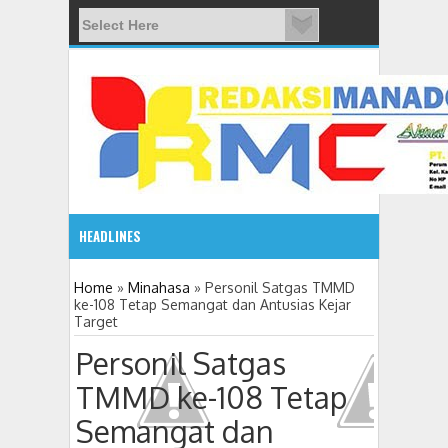
HEADLINES
08:03 AM
Home
»
Minahasa
»
Personil Satgas TMMD
ke-108 Tetap Semangat dan Antusias Kejar
Target
ADVETORIAL JONRU GANTIKAN MONO PIMPIN DPRD TO
Personil Satgas
TMMD ke-108 Tetap
Semangat dan