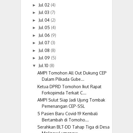
Jul 02
(4)
►
Jul 03
(7)
►
Jul 04
(2)
►
Jul 05
(4)
►
Jul 06
(9)
►
Jul 07
(3)
►
Jul 08
(8)
►
Jul 09
(5)
►
Jul 10
(8)
▼
AMPI Tomohon All Out Dukung CEP
Dalam Pilkada Gube...
Ketua DPRD Tomohon Ikut Rapat
Forkopimda Terkait C...
AMPI Sulut Siap Jadi Ujung Tombak
Pemenangan CEP-SSL
5 Pasien Baru Covid-19 Kembali
Bertambah di Tomoho...
Serahkan BLT-DD Tahap Tiga di Desa