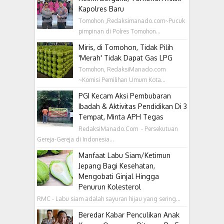
Kapolres Baru
Tomohon ,Redaksimanado.com~Pucuk
pimpinan di Polres Tomohon...
Miris, di Tomohon, Tidak Pilih
'Merah' Tidak Dapat Gas LPG
Tomohon, RedaksiManado.com
~Komisi Pemilihan Umum Kota...
PGI Kecam Aksi Pembubaran
Ibadah & Aktivitas Pendidikan Di 3
Tempat, Minta APH Tegas
RedaksiManado.Com - Persekutuan
Gereja-Gereja di Indonesia...
Manfaat Labu Siam/Ketimun
Jepang Bagi Kesehatan,
Mengobati Ginjal Hingga
Penurun Kolesterol
RMC - Labu siam adalah sayuran hijau yang sering...
Beredar Kabar Penculikan Anak