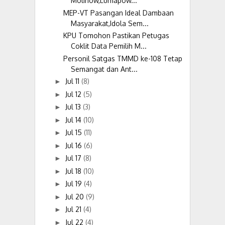
Molinow,Lumapow...
MEP-VT Pasangan Ideal Dambaan
Masyarakat,Idola Sem...
KPU Tomohon Pastikan Petugas
Coklit Data Pemilih M...
Personil Satgas TMMD ke-108 Tetap
Semangat dan Ant...
Jul 11
(8)
►
Jul 12
(5)
►
Jul 13
(3)
►
Jul 14
(10)
►
Jul 15
(11)
►
Jul 16
(6)
►
Jul 17
(8)
►
Jul 18
(10)
►
Jul 19
(4)
►
Jul 20
(9)
►
Jul 21
(4)
►
Jul 22
(4)
►