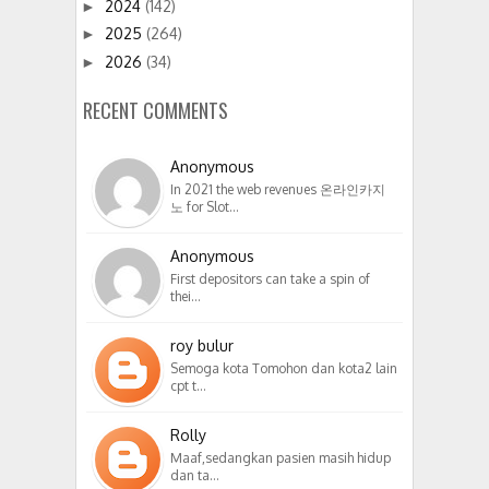
2024
(142)
►
2025
(264)
►
2026
(34)
►
RECENT COMMENTS
Anonymous
In 2021 the web revenues 온라인카지
노 for Slot…
Anonymous
First depositors can take a spin of
thei…
roy bulur
Semoga kota Tomohon dan kota2 lain
cpt t…
Rolly
Maaf,sedangkan pasien masih hidup
dan ta…