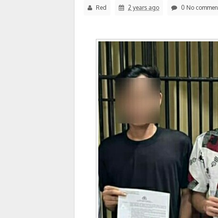
Red
2 years ago
0 No commen