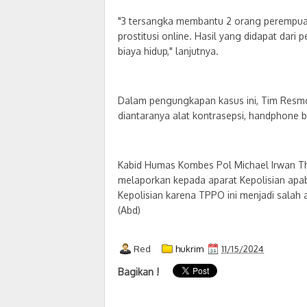
"3 tersangka membantu 2 orang perempuan
prostitusi online. Hasil yang didapat dar
biaya hidup," lanjutnya.
Dalam pengungkapan kasus ini, Tim Resmo
diantaranya alat kontrasepsi, handphone be
Kabid Humas Kombes Pol Michael Irwan T
melaporkan kepada aparat Kepolisian apab
Kepolisian karena TPPO ini menjadi salah a
(Abd)
Red
hukrim
11/15/2024
Bagikan !