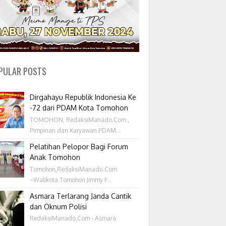
PULAR POSTS
Dirgahayu Republik Indonesia Ke
-72 dari PDAM Kota Tomohon
TOMOHON, RedaksiManado.Com ,
Pimpinan dan Karyawan PDAM...
Pelatihan Pelopor Bagi Forum
Anak Tomohon
Tomohon,RedaksiManado.Com
~Walikota Tomohon Jimmy F...
Asmara Terlarang Janda Cantik
dan Oknum Polisi
RedaksiManado.Com - Asmara