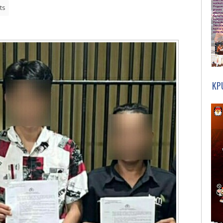
ts
KP