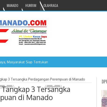
MANADO
HUKRIM
OLAHRAGA
aya, Masyarakat Siap Tentukan Tahun Berdirinya Wanua Kinilow
gkap 3 Tersangka Perdagangan Perempuan di Manado
DP
 Tangkap 3 Tersangka
puan di Manado