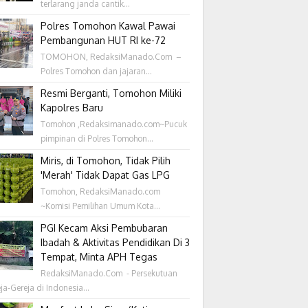
terlarang janda cantik...
Polres Tomohon Kawal Pawai
Pembangunan HUT RI ke-72
TOMOHON, RedaksiManado.Com –
Polres Tomohon dan jajaran...
Resmi Berganti, Tomohon Miliki
Kapolres Baru
Tomohon ,Redaksimanado.com~Pucuk
pimpinan di Polres Tomohon...
Miris, di Tomohon, Tidak Pilih
'Merah' Tidak Dapat Gas LPG
Tomohon, RedaksiManado.com
~Komisi Pemilihan Umum Kota...
PGI Kecam Aksi Pembubaran
Ibadah & Aktivitas Pendidikan Di 3
Tempat, Minta APH Tegas
RedaksiManado.Com - Persekutuan
ja-Gereja di Indonesia...