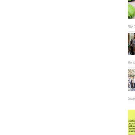
RMC 
Berit
Sibe