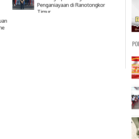
Penganiayaan di Ranotongkor
Timur
uan
he
PO