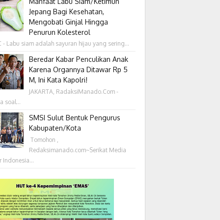
Manfaat Labu Siam/Ketimun
Jepang Bagi Kesehatan,
Mengobati Ginjal Hingga
Penurun Kolesterol
- Labu siam adalah sayuran hijau yang sering...
Beredar Kabar Penculikan Anak
Karena Organnya Ditawar Rp 5
M, Ini Kata Kapolri!
JAKARTA, RadaksiManado.Com -
a soal...
SMSI Sulut Bentuk Pengurus
Kabupaten/Kota
‎ Tomohon ,
Redaksimanado.com~Serikat Media
r Indonesia...