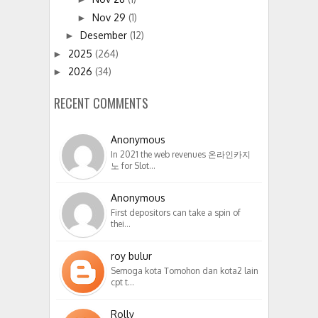
Nov 29
(1)
►
Desember
(12)
►
2025
(264)
►
2026
(34)
►
RECENT COMMENTS
Anonymous
In 2021 the web revenues 온라인카지
노 for Slot…
Anonymous
First depositors can take a spin of
thei…
roy bulur
Semoga kota Tomohon dan kota2 lain
cpt t…
Rolly