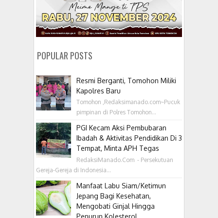
POPULAR POSTS
Resmi Berganti, Tomohon Miliki
Kapolres Baru
Tomohon ,Redaksimanado.com~Pucuk
pimpinan di Polres Tomohon...
PGI Kecam Aksi Pembubaran
Ibadah & Aktivitas Pendidikan Di 3
Tempat, Minta APH Tegas
RedaksiManado.Com - Persekutuan
Gereja-Gereja di Indonesia...
Manfaat Labu Siam/Ketimun
Jepang Bagi Kesehatan,
Mengobati Ginjal Hingga
Penurun Kolesterol