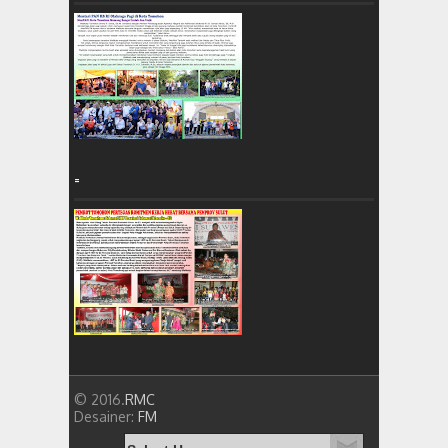
=
© 2016.
RMC
Desainer:
FM