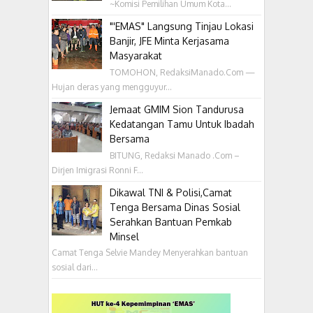
~Komisi Pemilihan Umum Kota...
"'EMAS" Langsung Tinjau Lokasi
Banjir, JFE Minta Kerjasama
Masyarakat
TOMOHON, RedaksiManado.Com —
Hujan deras yang mengguyur...
Jemaat GMIM Sion Tandurusa
Kedatangan Tamu Untuk Ibadah
Bersama
BITUNG, Redaksi Manado .Com –
Dirjen Imigrasi Ronni F...
Dikawal TNI & Polisi,Camat
Tenga Bersama Dinas Sosial
Serahkan Bantuan Pemkab
Minsel
Camat Tenga Selvie Mandey Menyerahkan bantuan
sosial dari...