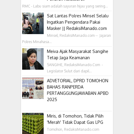
RMC - Labu siam adalah sayuran hijau yang sering...
Sat Lantas Polres Minsel Selalu
Ingatkan Pengendara Pakai
Masker || RedaksiManado.com
Minsel, RedaksiManado.com -- Jajaran
Polres Minahasa...
Meiva Ajak Masyarakat Sangihe
Tetap Jaga Keamanan
SANGIHE, RedaksiManado.Com -
Legislator Sulut dari dapil...
ADVETORIAL, DPRD TOMOHON
BAHAS RANPERDA
PERTANGGUNGJAWABAN APBD
2025
Miris, di Tomohon, Tidak Pilih
'Merah' Tidak Dapat Gas LPG
Tomohon, RedaksiManado.com