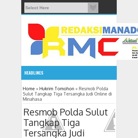
HEADLINES
08:03 AM
Home
»
Hukrim Tomohon
»
Resmob Polda
Sulut Tangkap Tiga Tersangka Judi Online di
Minahasa
ADVETORIAL JONRU GANTIKAN MONO PIMPIN DPRD TO
Resmob Polda Sulut
Tangkap Tiga
Tersangka Judi