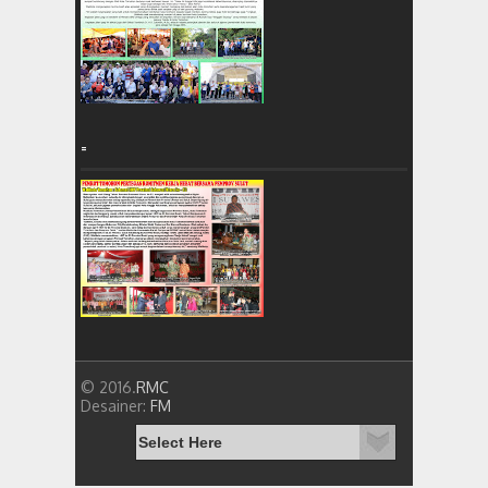
=
© 2016.
RMC
Desainer:
FM