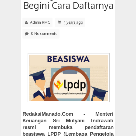
Begini Cara Daftarnya
Admin RMC
4 years ago
0 No comments
RedaksiManado.Com -
Menteri
Keuangan Sri Mulyani Indrawati
resmi membuka pendaftaran
beasiswa LPDP (Lembaga Pengelola