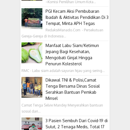
~Komisi Pemilihan Umum Kota...
PGI Kecam Aksi Pembubaran
Ibadah & Aktivitas Pendidikan Di 3
Tempat, Minta APH Tegas
RedaksiManado.Com - Persekutuan
Gereja-Gereja di Indonesia...
Manfaat Labu Siam/Ketimun
Jepang Bagi Kesehatan,
Mengobati Ginjal Hingga
Penurun Kolesterol
RMC - Labu siam adalah sayuran hijau yang sering...
Dikawal TNI & Polisi,Camat
Tenga Bersama Dinas Sosial
Serahkan Bantuan Pemkab
Minsel
Camat Tenga Selvie Mandey Menyerahkan bantuan
sosial dari...
3 Pasien Sembuh Dari Covid-19 di
Sulut, 2 Tenaga Medis, Total 17