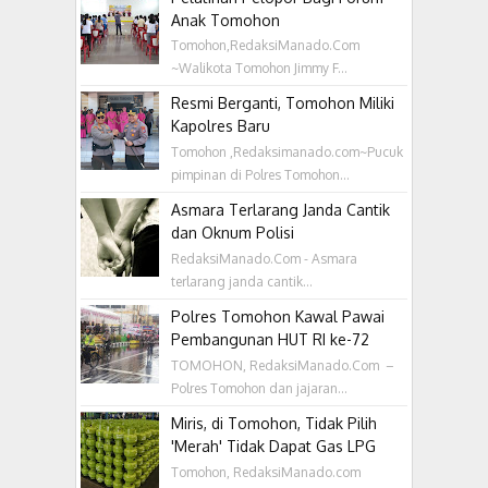
Anak Tomohon
Tomohon,RedaksiManado.Com
~Walikota Tomohon Jimmy F...
Resmi Berganti, Tomohon Miliki
Kapolres Baru
Tomohon ,Redaksimanado.com~Pucuk
pimpinan di Polres Tomohon...
Asmara Terlarang Janda Cantik
dan Oknum Polisi
RedaksiManado.Com - Asmara
terlarang janda cantik...
Polres Tomohon Kawal Pawai
Pembangunan HUT RI ke-72
TOMOHON, RedaksiManado.Com –
Polres Tomohon dan jajaran...
Miris, di Tomohon, Tidak Pilih
'Merah' Tidak Dapat Gas LPG
Tomohon, RedaksiManado.com