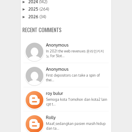
2024
(142)
►
2025
(264)
►
2026
(34)
►
RECENT COMMENTS
Anonymous
In 2021 the web revenues 온라인카지
노 for Slot…
Anonymous
First depositors can take a spin of
thei…
roy bulur
Semoga kota Tomohon dan kota2 lain
cpt t…
Rolly
Maaf,sedangkan pasien masih hidup
dan ta…