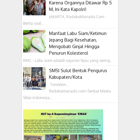
Karena Organnya Ditawar Rp 5
M, Ini Kata Kapolri!
JAKARTA, RadaksiManado.Com -
Berita soal...
Manfaat Labu Siam/Ketimun
Jepang Bagi Kesehatan,
Mengobati Ginjal Hingga
Penurun Kolesterol
RMC - Labu siam adalah sayuran hijau yang sering...
SMSI Sulut Bentuk Pengurus
Kabupaten/Kota
‎ Tomohon ,
Redaksimanado.com~Serikat Media
Siber Indonesia...