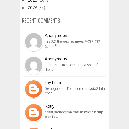
2025
(264)
►
2026
(34)
►
RECENT COMMENTS
Anonymous
In 2021 the web revenues 온라인카지
노 for Slot…
Anonymous
First depositors can take a spin of
thei…
roy bulur
Semoga kota Tomohon dan kota2 lain
cpt t…
Rolly
Maaf,sedangkan pasien masih hidup
dan ta…