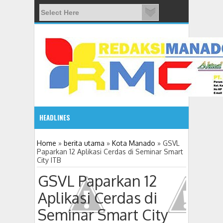
HEADLINES
5:03 PM
Home
»
berita utama
»
Kota Manado
»
GSVL
Paparkan 12 Aplikasi Cerdas di Seminar Smart
City ITB
Semarakkan Hari Bhayangkara, Polres Tomohon Gelar Ol
GSVL Paparkan 12
Aplikasi Cerdas di
Seminar Smart City