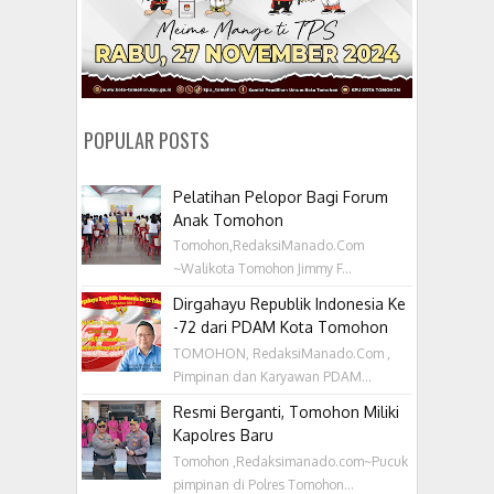
POPULAR POSTS
Pelatihan Pelopor Bagi Forum
Anak Tomohon
Tomohon,RedaksiManado.Com
~Walikota Tomohon Jimmy F...
Dirgahayu Republik Indonesia Ke
-72 dari PDAM Kota Tomohon
TOMOHON, RedaksiManado.Com ,
Pimpinan dan Karyawan PDAM...
Resmi Berganti, Tomohon Miliki
Kapolres Baru
Tomohon ,Redaksimanado.com~Pucuk
pimpinan di Polres Tomohon...