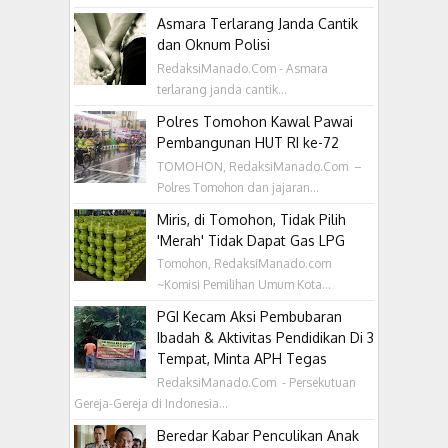
Asmara Terlarang Janda Cantik
dan Oknum Polisi
RedaksiManado.Com - Asmara
terlarang janda cantik...
Polres Tomohon Kawal Pawai
Pembangunan HUT RI ke-72
TOMOHON, RedaksiManado.Com –
Polres Tomohon dan jajaran...
Miris, di Tomohon, Tidak Pilih
'Merah' Tidak Dapat Gas LPG
Tomohon, RedaksiManado.com
~Komisi Pemilihan Umum Kota...
PGI Kecam Aksi Pembubaran
Ibadah & Aktivitas Pendidikan Di 3
Tempat, Minta APH Tegas
RedaksiManado.Com - Persekutuan
Gereja-Gereja di Indonesia...
Beredar Kabar Penculikan Anak