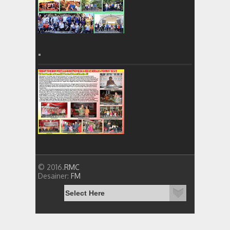
=
© 2016.
RMC
Desainer:
FM