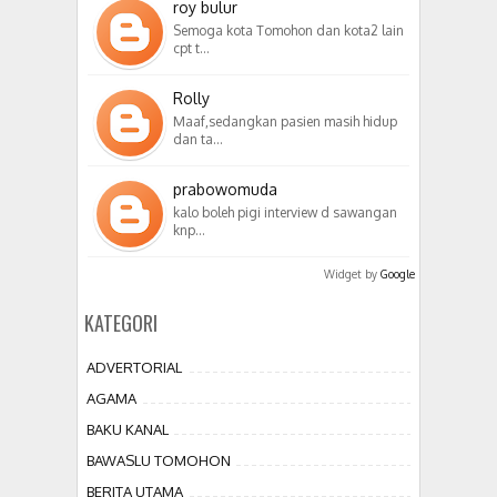
roy bulur
Semoga kota Tomohon dan kota2 lain
cpt t…
Rolly
Maaf,sedangkan pasien masih hidup
dan ta…
prabowomuda
kalo boleh pigi interview d sawangan
knp…
Widget by
Google
KATEGORI
ADVERTORIAL
AGAMA
BAKU KANAL
BAWASLU TOMOHON
BERITA UTAMA