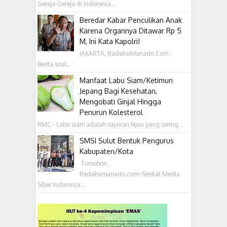
Gereja-Gereja di Indonesia...
Beredar Kabar Penculikan Anak
Karena Organnya Ditawar Rp 5
M, Ini Kata Kapolri!
JAKARTA, RadaksiManado.Com -
Berita soal...
Manfaat Labu Siam/Ketimun
Jepang Bagi Kesehatan,
Mengobati Ginjal Hingga
Penurun Kolesterol
RMC - Labu siam adalah sayuran hijau yang sering...
SMSI Sulut Bentuk Pengurus
Kabupaten/Kota
‎ Tomohon ,
Redaksimanado.com~Serikat Media
Siber Indonesia...