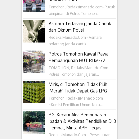
Tomohon ,Redaksimanado.com~Pucuk
pimpinan di Polres Tomohon...
Asmara Terlarang Janda Cantik
dan Oknum Polisi
RedaksiManado.Com - Asmara
terlarang janda cantik...
Polres Tomohon Kawal Pawai
Pembangunan HUT RI ke-72
TOMOHON, RedaksiManado.Com –
Polres Tomohon dan jajaran...
Miris, di Tomohon, Tidak Pilih
'Merah' Tidak Dapat Gas LPG
Tomohon, RedaksiManado.com
~Komisi Pemilihan Umum Kota...
PGI Kecam Aksi Pembubaran
Ibadah & Aktivitas Pendidikan Di 3
Tempat, Minta APH Tegas
RedaksiManado.Com - Persekutuan