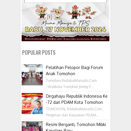
POPULAR POSTS
Pelatihan Pelopor Bagi Forum
Anak Tomohon
Tomohon,RedaksiManado.Com
~Walikota Tomohon Jimmy F...
Dirgahayu Republik Indonesia Ke
-72 dari PDAM Kota Tomohon
TOMOHON, RedaksiManado.Com ,
Pimpinan dan Karyawan PDAM...
Resmi Berganti, Tomohon Miliki
Kapolres Baru