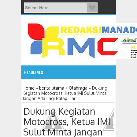
HEADLINES
08:03 AM
Home
»
berita utama
»
Olahraga
»
Dukung
Kegiatan Motocross, Ketua IMI Sulut Minta
Jangan Ada Lagi Balap Liar
ADVETORIAL JONRU GANTIKAN MONO PIMPIN DPRD TO
Dukung Kegiatan
Motocross, Ketua IMI
Sulut Minta Jangan