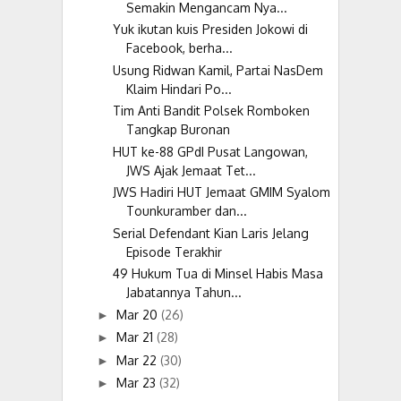
Semakin Mengancam Nya...
Yuk ikutan kuis Presiden Jokowi di
Facebook, berha...
Usung Ridwan Kamil, Partai NasDem
Klaim Hindari Po...
Tim Anti Bandit Polsek Romboken
Tangkap Buronan
HUT ke-88 GPdI Pusat Langowan,
JWS Ajak Jemaat Tet...
JWS Hadiri HUT Jemaat GMIM Syalom
Tounkuramber dan...
Serial Defendant Kian Laris Jelang
Episode Terakhir
49 Hukum Tua di Minsel Habis Masa
Jabatannya Tahun...
Mar 20
(26)
►
Mar 21
(28)
►
Mar 22
(30)
►
Mar 23
(32)
►