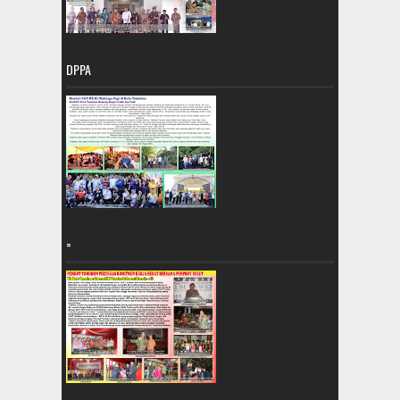
DPPA
=