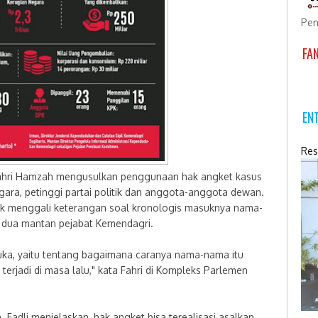
Pen
FA
EN
Res
ahri Hamzah mengusulkan penggunaan hak angket kasus
ara, petinggi partai politik dan anggota-anggota dewan.
tuk menggali keterangan soal kronologis masuknya nama-
 dua mantan pejabat Kemendagri.
erbuka, yaitu tentang bagaimana caranya nama-nama itu
terjadi di masa lalu," kata Fahri di Kompleks Parlemen
 Fadli menjelaskan, hak angket bisa terealisasi asalkan