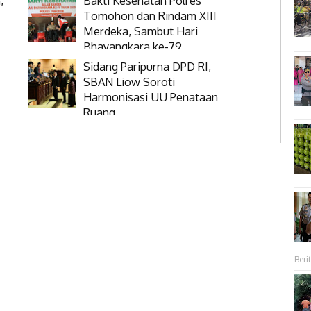
,
Bakti Kesehatan Polres
Tomohon dan Rindam XIII
Merdeka, Sambut Hari
Bhayangkara ke-79
Sidang Paripurna DPD RI,
SBAN Liow Soroti
Harmonisasi UU Penataan
Ruang
Berit