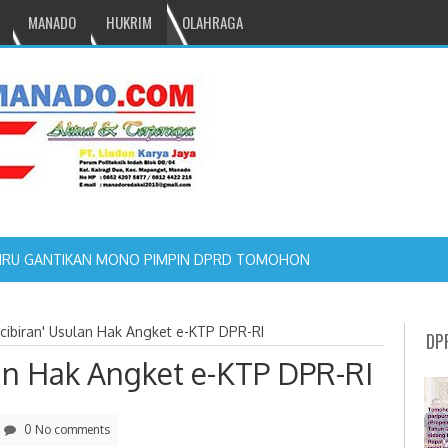
MANADO
HUKRIM
OLAHRAGA
 'cibiran' Usulan Hak Angket e-KTP DPR-RI
DP
ulan Hak Angket e-KTP DPR-RI
0 No comments