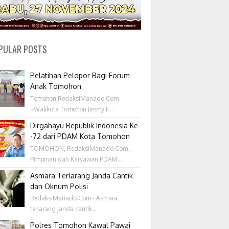
PULAR POSTS
Pelatihan Pelopor Bagi Forum
Anak Tomohon
Tomohon,RedaksiManado.Com
~Walikota Tomohon Jimmy F...
Dirgahayu Republik Indonesia Ke
-72 dari PDAM Kota Tomohon
TOMOHON, RedaksiManado.Com ,
Pimpinan dan Karyawan PDAM...
Asmara Terlarang Janda Cantik
dan Oknum Polisi
RedaksiManado.Com - Asmara
terlarang janda cantik...
Polres Tomohon Kawal Pawai