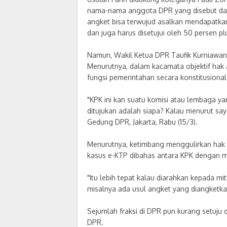
nama-nama anggota DPR yang disebut dal
angket bisa terwujud asalkan mendapatkan
dan juga harus disetujui oleh 50 persen p
Namun, Wakil Ketua DPR Taufik Kurniawa
Menurutnya, dalam kacamata objektif hak a
fungsi pemerintahan secara konstitusional
"KPK ini kan suatu komisi atau lembaga y
ditujukan adalah siapa? Kalau menurut say
Gedung DPR, Jakarta, Rabu (15/3).
Menurutnya, ketimbang menggulirkan hak 
kasus e-KTP dibahas antara KPK dengan mitr
"Itu lebih tepat kalau diarahkan kepada mitr
misalnya ada usul angket yang diangketkan 
Sejumlah fraksi di DPR pun kurang setuju 
DPR.