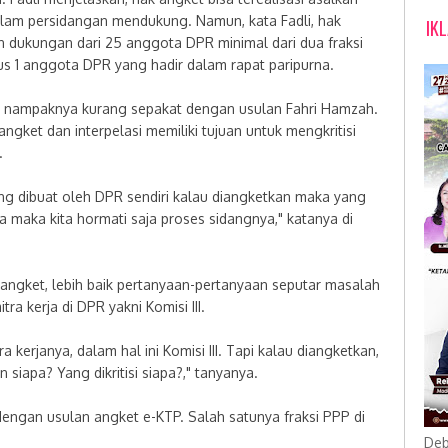
am persidangan mendukung. Namun, kata Fadli, hak
IK
 dukungan dari 25 anggota DPR minimal dari dua fraksi
lus 1 anggota DPR yang hadir dalam rapat paripurna.
n nampaknya kurang sepakat dengan usulan Fahri Hamzah.
ngket dan interpelasi memiliki tujuan untuk mengkritisi
.
ang dibuat oleh DPR sendiri kalau diangketkan maka yang
a maka kita hormati saja proses sidangnya," katanya di
angket, lebih baik pertanyaan-pertanyaan seputar masalah
a kerja di DPR yakni Komisi III.
a kerjanya, dalam hal ini Komisi III. Tapi kalau diangketkan,
siapa? Yang dikritisi siapa?," tanyanya.
dengan usulan angket e-KTP. Salah satunya fraksi PPP di
Deb