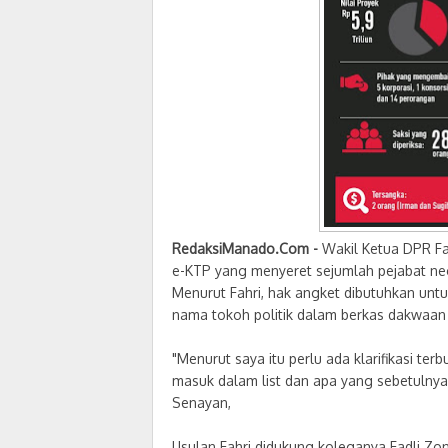
RedaksiManado.Com -
Wakil Ketua DPR F
e-KTP yang menyeret sejumlah pejabat neg
Menurut Fahri, hak angket dibutuhkan un
nama tokoh politik dalam berkas dakwaan
"Menurut saya itu perlu ada klarifikasi t
masuk dalam list dan apa yang sebetulnya 
Senayan,
Usulan Fahri didukung koleganya Fadli Zon.