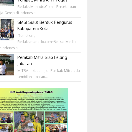
RedaksiManado.Com - Persekutuan
ja-Gereja di Indonesia...
SMSI Sulut Bentuk Pengurus
Kabupaten/Kota
‎ Tomohon ,
Redaksimanado.com~Serikat Media
r Indonesia...
Pemkab Mitra Siap Lelang
Jabatan
MITRA – Saat ini, di Pemkab Mitra ada
sembilan jabatan...