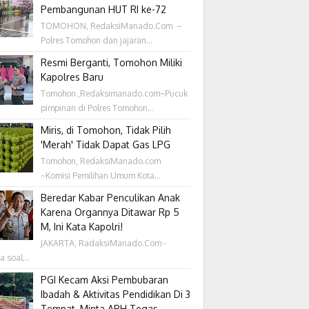
Pembangunan HUT RI ke-72
TOMOHON, RedaksiManado.Com –
Polres Tomohon dan jajaran...
Resmi Berganti, Tomohon Miliki
Kapolres Baru
Tomohon ,Redaksimanado.com~Pucuk
pimpinan di Polres Tomohon...
Miris, di Tomohon, Tidak Pilih
'Merah' Tidak Dapat Gas LPG
Tomohon, RedaksiManado.com
~Komisi Pemilihan Umum Kota...
Beredar Kabar Penculikan Anak
Karena Organnya Ditawar Rp 5
M, Ini Kata Kapolri!
JAKARTA, RadaksiManado.Com -
a soal...
PGI Kecam Aksi Pembubaran
Ibadah & Aktivitas Pendidikan Di 3
Tempat, Minta APH Tegas