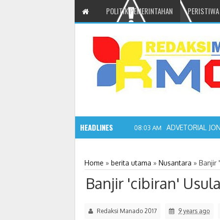
POLITIK PEMERINTAHAN
PERISTIWA
HEADLINES
Gelar Semin
2:10 PM
Home
»
berita utama
»
Nusantara
»
Banjir
Banjir 'cibiran' Us
Redaksi Manado 2017
9 years ago