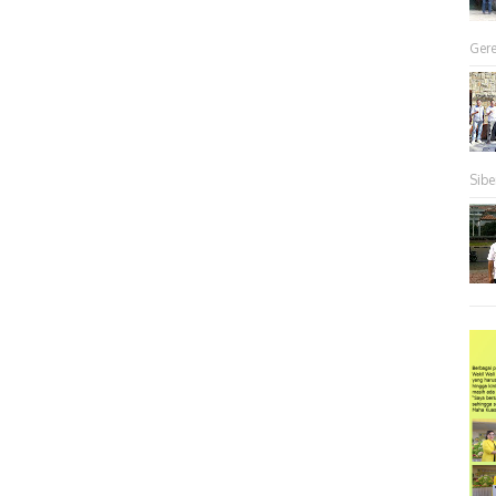
Gere
Sibe