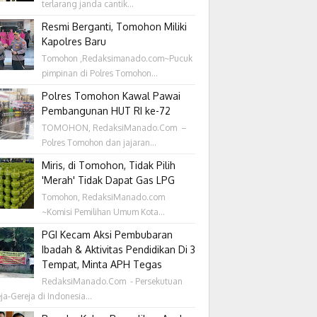
terlarang janda cantik...
Resmi Berganti, Tomohon Miliki
Kapolres Baru
Tomohon ,Redaksimanado.com~Pucuk
pimpinan di Polres Tomohon...
Polres Tomohon Kawal Pawai
Pembangunan HUT RI ke-72
TOMOHON, RedaksiManado.Com –
Polres Tomohon dan jajaran...
Miris, di Tomohon, Tidak Pilih
'Merah' Tidak Dapat Gas LPG
Tomohon, RedaksiManado.com
~Komisi Pemilihan Umum Kota...
PGI Kecam Aksi Pembubaran
Ibadah & Aktivitas Pendidikan Di 3
Tempat, Minta APH Tegas
RedaksiManado.Com - Persekutuan
ja-Gereja di Indonesia...