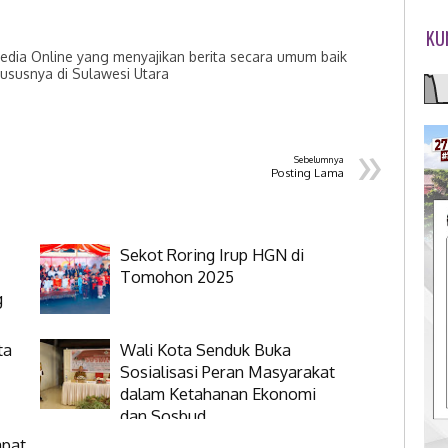
KU
dia Online yang menyajikan berita secara umum baik
hususnya di Sulawesi Utara
»
Sebelumnya
Posting Lama
Sekot Roring Irup HGN di
Tomohon 2025
g
ta
Wali Kota Senduk Buka
Sosialisasi Peran Masyarakat
dalam Ketahanan Ekonomi
dan Sosbud
apat