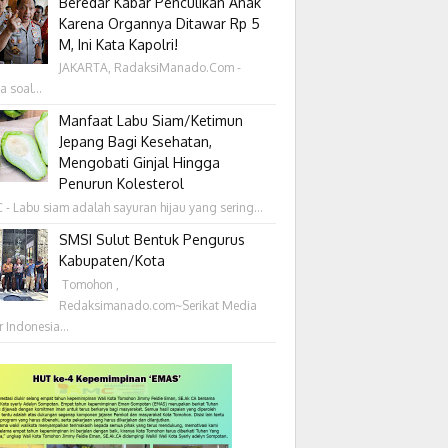
Beredar Kabar Penculikan Anak
Karena Organnya Ditawar Rp 5
M, Ini Kata Kapolri!
JAKARTA, RadaksiManado.Com -
a soal...
Manfaat Labu Siam/Ketimun
Jepang Bagi Kesehatan,
Mengobati Ginjal Hingga
Penurun Kolesterol
- Labu siam adalah sayuran hijau yang sering...
SMSI Sulut Bentuk Pengurus
Kabupaten/Kota
‎ Tomohon ,
Redaksimanado.com~Serikat Media
r Indonesia...