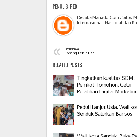
PENULIS: RED
RedaksiManado.Com : Situs Me
Internasional, Nasional dan K
«
Berikutnya
Posting Lebih Baru
RELATED POSTS
Tingkatkan kualitas SDM,
Pemkot Tomohon, Gelar
Pelatihan Digital Marketin
Peduli Lanjut Usia, Wali ko
Senduk Salurkan Bansos
Wali Kota Senduk, Buka R