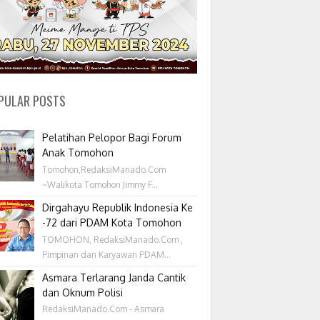
PULAR POSTS
Pelatihan Pelopor Bagi Forum
Anak Tomohon
Tomohon,RedaksiManado.Com
~Walikota Tomohon Jimmy F...
Dirgahayu Republik Indonesia Ke
-72 dari PDAM Kota Tomohon
TOMOHON, RedaksiManado.Com ,
Pimpinan dan Karyawan PDAM...
Asmara Terlarang Janda Cantik
dan Oknum Polisi
RedaksiManado.Com - Asmara