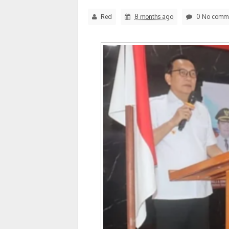
Red
8 months ago
0 No comm