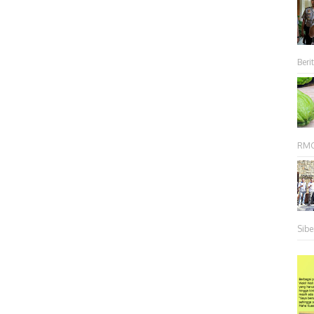
Berit
RMC 
Sibe