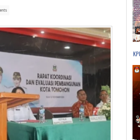
ents
KP