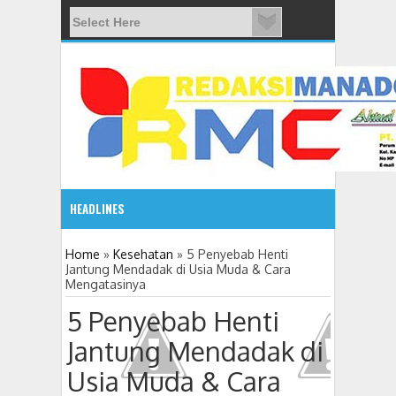
HEADLINES
08:03 AM
Home
»
Kesehatan
»
5 Penyebab Henti
Jantung Mendadak di Usia Muda & Cara
Mengatasinya
ADVETORIAL JONRU GANTIKAN MONO PIMPIN DPRD TO
5 Penyebab Henti
Jantung Mendadak di
Usia Muda & Cara