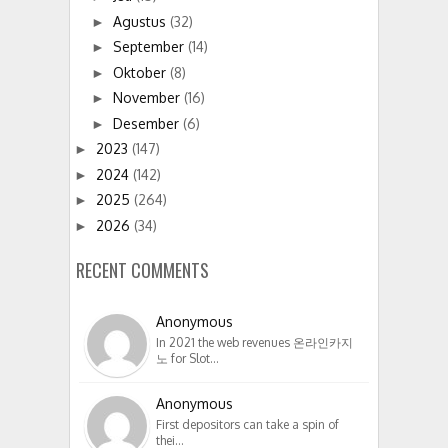
Agustus
(32)
►
September
(14)
►
Oktober
(8)
►
November
(16)
►
Desember
(6)
►
2023
(147)
►
2024
(142)
►
2025
(264)
►
2026
(34)
►
RECENT COMMENTS
Anonymous
In 2021 the web revenues 온라인카지
노 for Slot…
Anonymous
First depositors can take a spin of
thei…