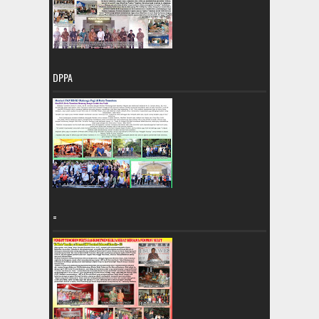
DPPA
=