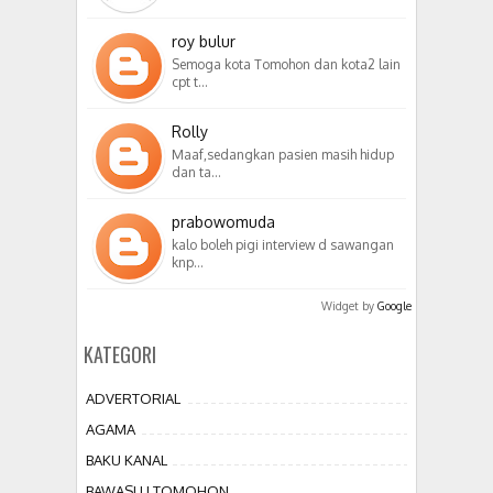
roy bulur
Semoga kota Tomohon dan kota2 lain
cpt t…
Rolly
Maaf,sedangkan pasien masih hidup
dan ta…
prabowomuda
kalo boleh pigi interview d sawangan
knp…
Widget by
Google
KATEGORI
ADVERTORIAL
AGAMA
BAKU KANAL
BAWASLU TOMOHON