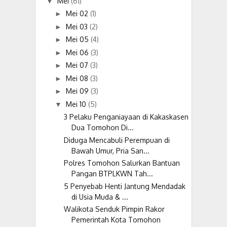
Mei
(61)
▼
Mei 02
(1)
►
Mei 03
(2)
►
Mei 05
(4)
►
Mei 06
(3)
►
Mei 07
(3)
►
Mei 08
(3)
►
Mei 09
(3)
►
Mei 10
(5)
▼
3 Pelaku Penganiayaan di Kakaskasen
Dua Tomohon Di...
Diduga Mencabuli Perempuan di
Bawah Umur, Pria San...
Polres Tomohon Salurkan Bantuan
Pangan BTPLKWN Tah...
5 Penyebab Henti Jantung Mendadak
di Usia Muda & ...
Walikota Senduk Pimpin Rakor
Pemerintah Kota Tomohon