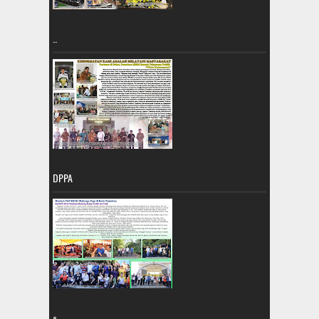
..
DPPA
=