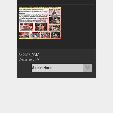
© 2016.
RMC
Desainer:
FM