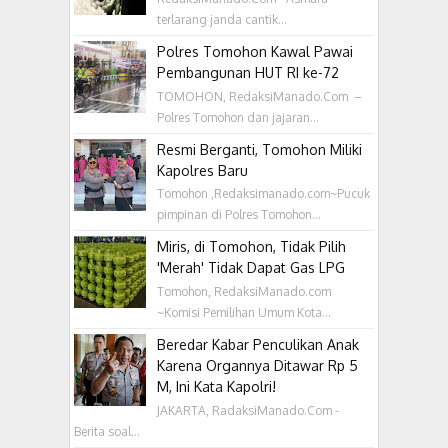
terlarang janda cantik...
Polres Tomohon Kawal Pawai
Pembangunan HUT RI ke-72
TOMOHON, RedaksiManado.Com –
Polres Tomohon dan jajaran...
Resmi Berganti, Tomohon Miliki
Kapolres Baru
Tomohon ,Redaksimanado.com~Pucuk
pimpinan di Polres Tomohon...
Miris, di Tomohon, Tidak Pilih
'Merah' Tidak Dapat Gas LPG
Tomohon, RedaksiManado.com
~Komisi Pemilihan Umum Kota...
Beredar Kabar Penculikan Anak
Karena Organnya Ditawar Rp 5
M, Ini Kata Kapolri!
JAKARTA, RadaksiManado.Com -
Berita soal...