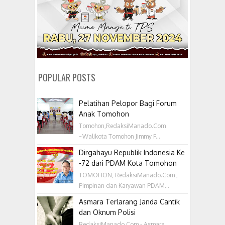
POPULAR POSTS
Pelatihan Pelopor Bagi Forum
Anak Tomohon
Tomohon,RedaksiManado.Com
~Walikota Tomohon Jimmy F...
Dirgahayu Republik Indonesia Ke
-72 dari PDAM Kota Tomohon
TOMOHON, RedaksiManado.Com ,
Pimpinan dan Karyawan PDAM...
Asmara Terlarang Janda Cantik
dan Oknum Polisi
RedaksiManado.Com - Asmara