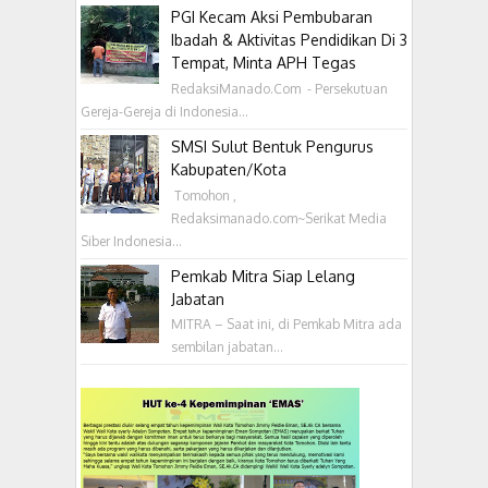
PGI Kecam Aksi Pembubaran
Ibadah & Aktivitas Pendidikan Di 3
Tempat, Minta APH Tegas
RedaksiManado.Com - Persekutuan
Gereja-Gereja di Indonesia...
SMSI Sulut Bentuk Pengurus
Kabupaten/Kota
‎ Tomohon ,
Redaksimanado.com~Serikat Media
Siber Indonesia...
Pemkab Mitra Siap Lelang
Jabatan
MITRA – Saat ini, di Pemkab Mitra ada
sembilan jabatan...