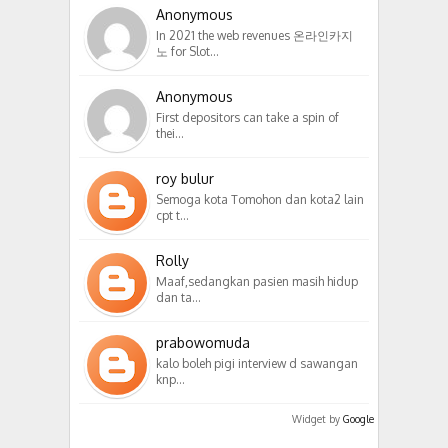
Anonymous
In 2021 the web revenues 온라인카지
노 for Slot…
Anonymous
First depositors can take a spin of
thei…
roy bulur
Semoga kota Tomohon dan kota2 lain
cpt t…
Rolly
Maaf,sedangkan pasien masih hidup
dan ta…
prabowomuda
kalo boleh pigi interview d sawangan
knp…
Widget by
Google