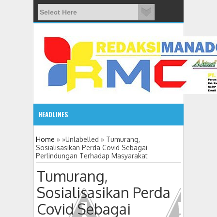
HEADLINES
08:03 AM
Home
» »Unlabelled »
Tumurang,
Sosialisasikan Perda Covid Sebagai
Perlindungan Terhadap Masyarakat
ADVETORIAL JONRU GANTIKAN MONO PIMPIN DPRD TO
Tumurang,
Sosialisasikan Perda
Covid Sebagai