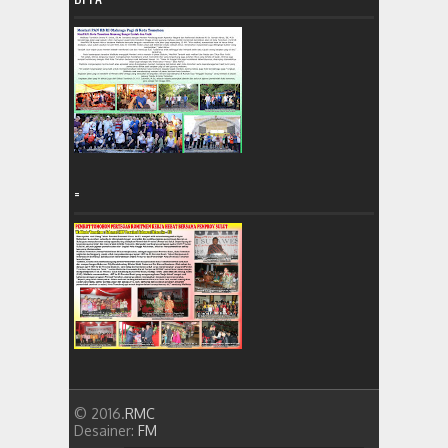
=
© 2016.
RMC
Desainer:
FM