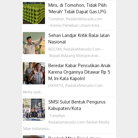
Miris, di Tomohon, Tidak Pilih
'Merah' Tidak Dapat Gas LPG
Tomohon, RedaksiManado.com
~Komisi Pemilihan Umum Kota...
Sehan Landjar Kritik Balai Jalan
Nasional
BOLTIM, RedaksiManado.Com –
Bupati Bolaang Mongondow...
Beredar Kabar Penculikan Anak
Karena Organnya Ditawar Rp 5
M, Ini Kata Kapolri!
JAKARTA, RadaksiManado.Com -
Berita soal...
SMSI Sulut Bentuk Pengurus
Kabupaten/Kota
‎ Tomohon ,
Redaksimanado.com~Serikat Media
Siber Indonesia...