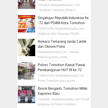
Tomohon,RedaksiManado.Com
~Walikota Tomohon Jimmy F...
Dirgahayu Republik Indonesia Ke
-72 dari PDAM Kota Tomohon
TOMOHON, RedaksiManado.Com ,
Pimpinan dan Karyawan PDAM...
Asmara Terlarang Janda Cantik
dan Oknum Polisi
RedaksiManado.Com - Asmara
terlarang janda cantik...
Polres Tomohon Kawal Pawai
Pembangunan HUT RI ke-72
TOMOHON, RedaksiManado.Com –
Polres Tomohon dan jajaran...
Resmi Berganti, Tomohon Miliki
Kapolres Baru
Tomohon ,Redaksimanado.com~Pucuk
pimpinan di Polres Tomohon...