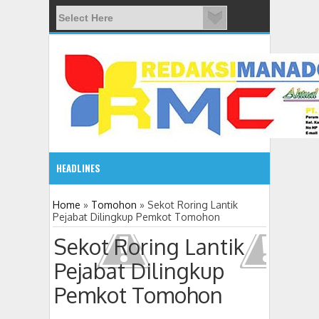
HEADLINES
08:03 AM
Home
»
Tomohon
»
Sekot Roring Lantik
Pejabat Dilingkup Pemkot Tomohon
ADVETORIAL JONRU GANTIKAN MONO PIMPIN DPRD TO
Sekot Roring Lantik
Pejabat Dilingkup
Pemkot Tomohon