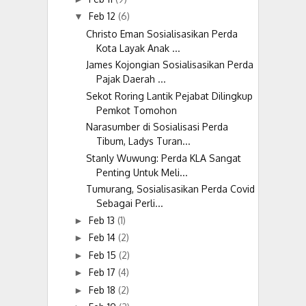
Feb 12
(6)
▼
Christo Eman Sosialisasikan Perda
Kota Layak Anak ...
James Kojongian Sosialisasikan Perda
Pajak Daerah ...
Sekot Roring Lantik Pejabat Dilingkup
Pemkot Tomohon
Narasumber di Sosialisasi Perda
Tibum, Ladys Turan...
Stanly Wuwung: Perda KLA Sangat
Penting Untuk Meli...
Tumurang, Sosialisasikan Perda Covid
Sebagai Perli...
Feb 13
(1)
►
Feb 14
(2)
►
Feb 15
(2)
►
Feb 17
(4)
►
Feb 18
(2)
►