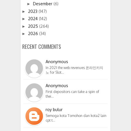
Desember
(6)
►
2023
(147)
►
2024
(142)
►
2025
(264)
►
2026
(34)
►
RECENT COMMENTS
Anonymous
In 2021 the web revenues 온라인카지
노 for Slot…
Anonymous
First depositors can take a spin of
thei…
roy bulur
Semoga kota Tomohon dan kota2 lain
cpt t…