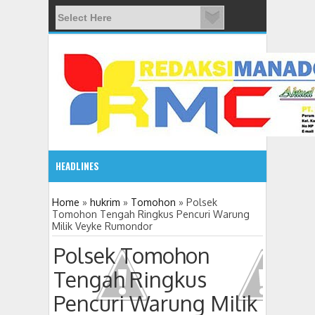
HEADLINES
08:03 AM
Home
»
hukrim
»
Tomohon
»
Polsek
Tomohon Tengah Ringkus Pencuri Warung
Milik Veyke Rumondor
ADVETORIAL JONRU GANTIKAN MONO PIMPIN DPRD TO
Polsek Tomohon
Tengah Ringkus
Pencuri Warung Milik