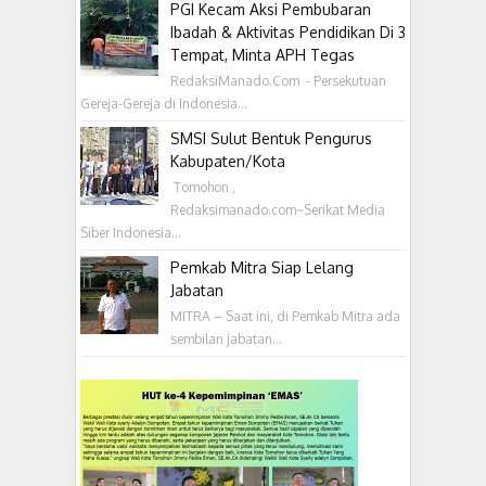
PGI Kecam Aksi Pembubaran
Ibadah & Aktivitas Pendidikan Di 3
Tempat, Minta APH Tegas
RedaksiManado.Com - Persekutuan
Gereja-Gereja di Indonesia...
SMSI Sulut Bentuk Pengurus
Kabupaten/Kota
‎ Tomohon ,
Redaksimanado.com~Serikat Media
Siber Indonesia...
Pemkab Mitra Siap Lelang
Jabatan
MITRA – Saat ini, di Pemkab Mitra ada
sembilan jabatan...