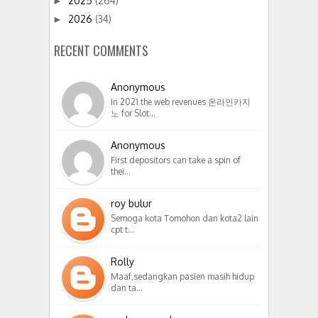
2025
(264)
►
2026
(34)
►
RECENT COMMENTS
Anonymous
In 2021 the web revenues 온라인카지
노 for Slot…
Anonymous
First depositors can take a spin of
thei…
roy bulur
Semoga kota Tomohon dan kota2 lain
cpt t…
Rolly
Maaf,sedangkan pasien masih hidup
dan ta…