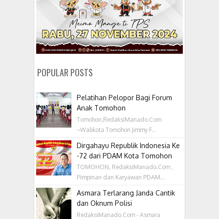
POPULAR POSTS
Pelatihan Pelopor Bagi Forum
Anak Tomohon
Tomohon,RedaksiManado.Com
~Walikota Tomohon Jimmy F...
Dirgahayu Republik Indonesia Ke
-72 dari PDAM Kota Tomohon
TOMOHON, RedaksiManado.Com ,
Pimpinan dan Karyawan PDAM...
Asmara Terlarang Janda Cantik
dan Oknum Polisi
RedaksiManado.Com - Asmara