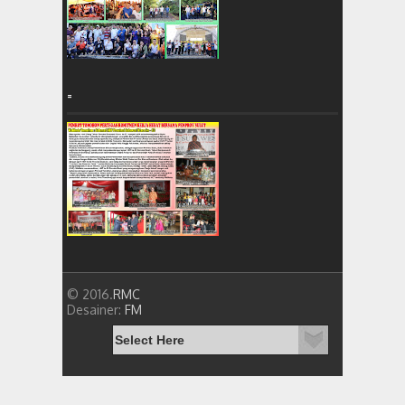
=
© 2016.
RMC
Desainer:
FM