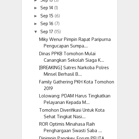
Sep 14
(1)
►
Sep 15
(6)
►
Sep 16
(7)
►
Sep 17
(15)
▼
Miky Wenur Pimpin Rapat Paripurna
Pengucapan Sumpa...
Dinas PPKB Tomohon Mulai
Canangkan Sekolah Siaga K...
[BREAKING] Satres Narkoba Polres
Minsel Berhasil B...
Family Gathering PKH Kota Tomohon
2019
Lolowang: PDAM Harus Tingkatkan
Pelayanan Kepada M...
Tomohon Diverifikasi Untuk Kota
Sehat Tingkat Nasi...
ROR Optimis Minahasa Raih
Penghargaan Swasti Saba ...
Dipimpin Pangkey, Forum PELITA