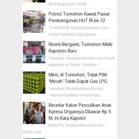
terlarang janda cantik...
Polres Tomohon Kawal Pawai
Pembangunan HUT RI ke-72
TOMOHON, RedaksiManado.Com –
Polres Tomohon dan jajaran...
Resmi Berganti, Tomohon Miliki
Kapolres Baru
Tomohon ,Redaksimanado.com~Pucuk
pimpinan di Polres Tomohon...
Miris, di Tomohon, Tidak Pilih
'Merah' Tidak Dapat Gas LPG
Tomohon, RedaksiManado.com
~Komisi Pemilihan Umum Kota...
Beredar Kabar Penculikan Anak
Karena Organnya Ditawar Rp 5
M, Ini Kata Kapolri!
JAKARTA, RadaksiManado.Com -
Berita soal...