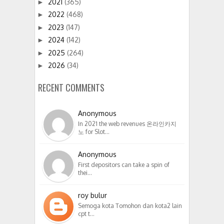
2021
(365)
►
2022
(468)
►
2023
(147)
►
2024
(142)
►
2025
(264)
►
2026
(34)
►
RECENT COMMENTS
Anonymous
In 2021 the web revenues 온라인카지
노 for Slot…
Anonymous
First depositors can take a spin of
thei…
roy bulur
Semoga kota Tomohon dan kota2 lain
cpt t…