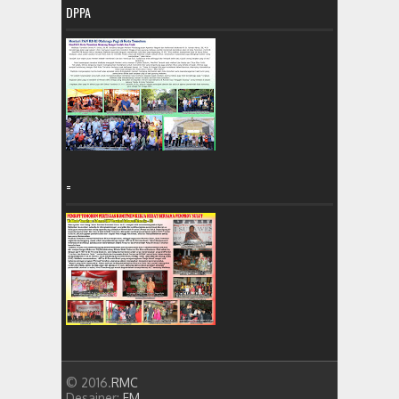
DPPA
=
© 2016.
RMC
Desainer:
FM