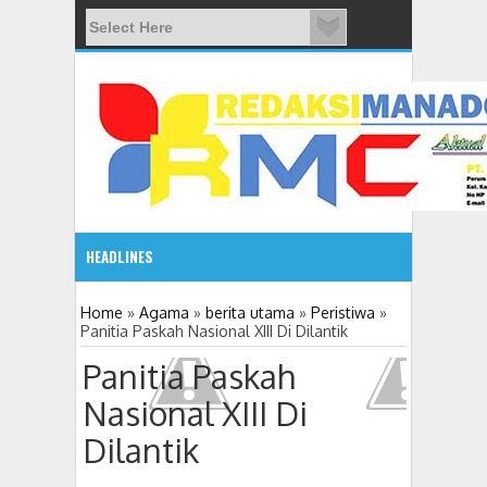
HEADLINES
08:03 AM
Home
»
Agama
»
berita utama
»
Peristiwa
»
Panitia Paskah Nasional XIII Di Dilantik
ADVETORIAL JONRU GANTIKAN MONO PIMPIN DPRD TO
Panitia Paskah
Nasional XIII Di
Dilantik