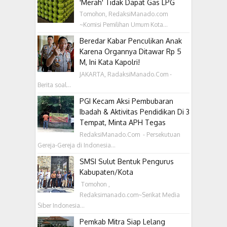
'Merah' Tidak Dapat Gas LPG
Tomohon, RedaksiManado.com
~Komisi Pemilihan Umum Kota...
Beredar Kabar Penculikan Anak
Karena Organnya Ditawar Rp 5
M, Ini Kata Kapolri!
JAKARTA, RadaksiManado.Com -
Berita soal...
PGI Kecam Aksi Pembubaran
Ibadah & Aktivitas Pendidikan Di 3
Tempat, Minta APH Tegas
RedaksiManado.Com - Persekutuan
Gereja-Gereja di Indonesia...
SMSI Sulut Bentuk Pengurus
Kabupaten/Kota
‎ Tomohon ,
Redaksimanado.com~Serikat Media
Siber Indonesia...
Pemkab Mitra Siap Lelang