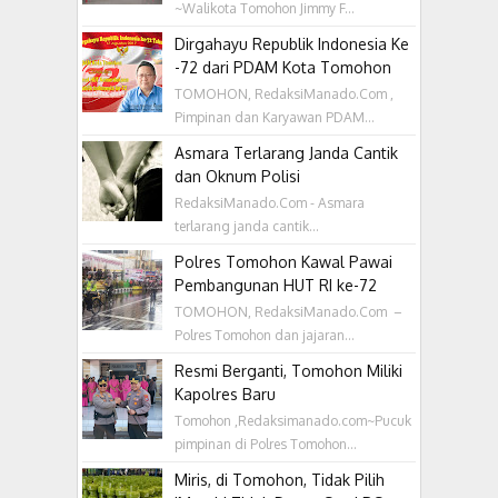
~Walikota Tomohon Jimmy F...
Dirgahayu Republik Indonesia Ke
-72 dari PDAM Kota Tomohon
TOMOHON, RedaksiManado.Com ,
Pimpinan dan Karyawan PDAM...
Asmara Terlarang Janda Cantik
dan Oknum Polisi
RedaksiManado.Com - Asmara
terlarang janda cantik...
Polres Tomohon Kawal Pawai
Pembangunan HUT RI ke-72
TOMOHON, RedaksiManado.Com –
Polres Tomohon dan jajaran...
Resmi Berganti, Tomohon Miliki
Kapolres Baru
Tomohon ,Redaksimanado.com~Pucuk
pimpinan di Polres Tomohon...
Miris, di Tomohon, Tidak Pilih