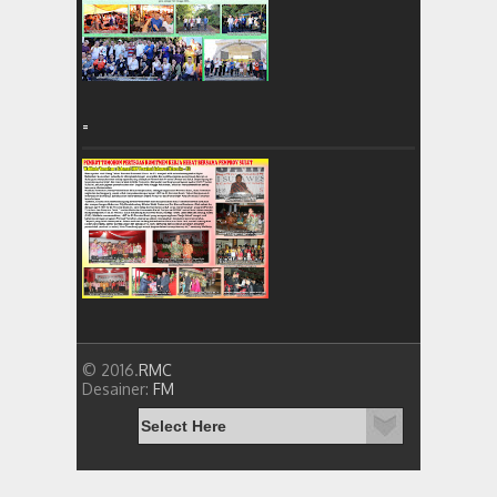
=
© 2016.
RMC
Desainer:
FM