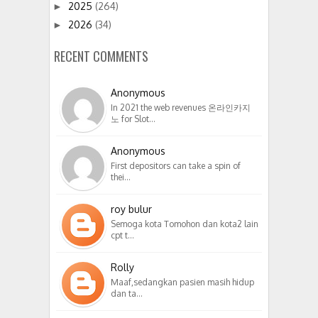
2025
(264)
►
2026
(34)
►
RECENT COMMENTS
Anonymous
In 2021 the web revenues 온라인카지
노 for Slot…
Anonymous
First depositors can take a spin of
thei…
roy bulur
Semoga kota Tomohon dan kota2 lain
cpt t…
Rolly
Maaf,sedangkan pasien masih hidup
dan ta…