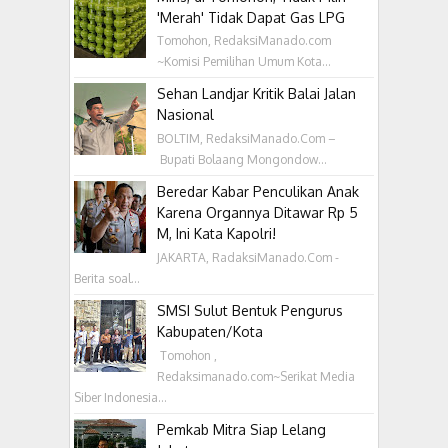
'Merah' Tidak Dapat Gas LPG
Tomohon, RedaksiManado.com
~Komisi Pemilihan Umum Kota...
Sehan Landjar Kritik Balai Jalan
Nasional
BOLTIM, RedaksiManado.Com –
Bupati Bolaang Mongondow...
Beredar Kabar Penculikan Anak
Karena Organnya Ditawar Rp 5
M, Ini Kata Kapolri!
JAKARTA, RadaksiManado.Com -
Berita soal...
SMSI Sulut Bentuk Pengurus
Kabupaten/Kota
‎ Tomohon ,
Redaksimanado.com~Serikat Media
Siber Indonesia...
Pemkab Mitra Siap Lelang