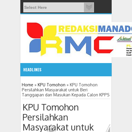
HEADLINES
08:03 AM
Home
»
KPU Tomohon
»
KPU Tomohon
Persilahkan Masyarakat untuk Beri
Tanggapan dan Masukan Kepada Calon KPPS
ADVETORIAL JONRU GANTIKAN MONO PIMPIN DPRD TO
KPU Tomohon
Persilahkan
Masyarakat untuk