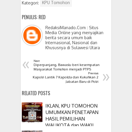
Kategori:
KPU Tomohon
PENULIS: RED
RedaksiManado.Com : Situs
Media Online yang menyajikan
berita secara umum baik
Internasional, Nasional dan
Khususnya di Sulawesi Utara
«
Next
Diperpanjang, Bawaslu beri kesempatan
»
Masyarakat Tomohon menjadi PTPS
Previous
Kapolri Lantik 7 Kapolda dan Kukuhkan 2
Jabatan Baru di Polri
RELATED POSTS
IKLAN, KPU TOMOHON
UMUMKAN PENETAPAN
HASIL PEMILIHAN
WALIKOTA dan WAKIL
WALIKOTA TOMOHON