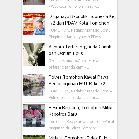
~Walikota Tomohon Jimmy F...
Dirgahayu Republik Indonesia Ke
-72 dari PDAM Kota Tomohon
TOMOHON, RedaksiManado.Com ,
Pimpinan dan Karyawan PDAM...
Asmara Terlarang Janda Cantik
dan Oknum Polisi
RedaksiManado.Com - Asmara
terlarang janda cantik...
Polres Tomohon Kawal Pawai
Pembangunan HUT RI ke-72
TOMOHON, RedaksiManado.Com –
Polres Tomohon dan jajaran...
Resmi Berganti, Tomohon Miliki
Kapolres Baru
Tomohon ,Redaksimanado.com~Pucuk
pimpinan di Polres Tomohon...
Miris, di Tomohon, Tidak Pilih