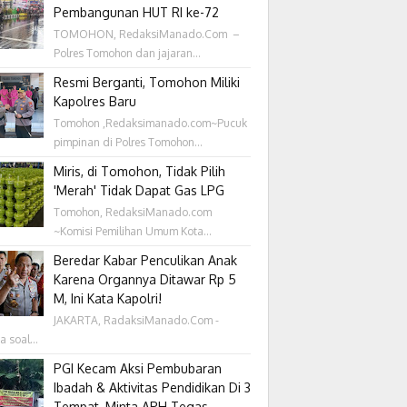
Pembangunan HUT RI ke-72
TOMOHON, RedaksiManado.Com –
Polres Tomohon dan jajaran...
Resmi Berganti, Tomohon Miliki
Kapolres Baru
Tomohon ,Redaksimanado.com~Pucuk
pimpinan di Polres Tomohon...
Miris, di Tomohon, Tidak Pilih
'Merah' Tidak Dapat Gas LPG
Tomohon, RedaksiManado.com
~Komisi Pemilihan Umum Kota...
Beredar Kabar Penculikan Anak
Karena Organnya Ditawar Rp 5
M, Ini Kata Kapolri!
JAKARTA, RadaksiManado.Com -
a soal...
PGI Kecam Aksi Pembubaran
Ibadah & Aktivitas Pendidikan Di 3
Tempat, Minta APH Tegas