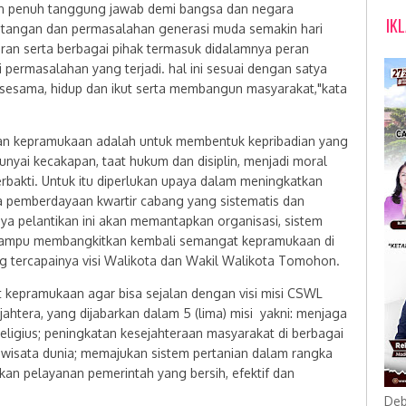
n penuh tanggung jawab demi bangsa dan negara
IK
antangan dan permasalahan generasi muda semakin hari
ran serta berbagai pihak termasuk didalamnya peran
ermasalahan yang terjadi. hal ini sesuai dengan satya
sesama, hidup dan ikut serta membangun masyarakat,"kata
ikan kepramukaan adalah untuk membentuk kepribadian yang
nyai kecakapan, taat hukum dan disiplin, menjadi moral
rbakti. Untuk itu diperlukan upaya dalam meningkatkan
ta pemberdayaan kwartir cabang yang sistematis dan
ya pelantikan ini akan memantapkan organisasi, sistem
ampu membangkitkan kembali semangat kepramukaan di
 tercapainya visi Walikota dan Wakil Walikota Tomohon.
epramukaan agar bisa sejalan dengan visi misi CSWL
htera, yang dijabarkan dalam 5 (lima) misi yakni: menjaga
ligius; peningkatan kesejahteraan masyarakat di berbagai
 wisata dunia; memajukan sistem pertanian dalam rangka
n pelayanan pemerintah yang bersih, efektif dan
Deb