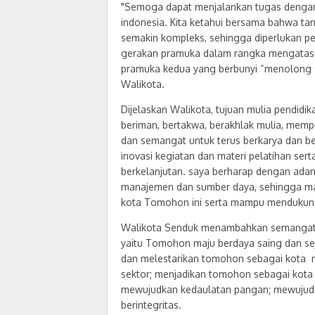
"Semoga dapat menjalankan tugas denga
indonesia. Kita ketahui bersama bahwa t
semakin kompleks, sehingga diperlukan pe
gerakan pramuka dalam rangka mengatasi p
pramuka kedua yang berbunyi “menolong 
Walikota.
Dijelaskan Walikota, tujuan mulia pendid
beriman, bertakwa, berakhlak mulia, mempu
dan semangat untuk terus berkarya dan be
inovasi kegiatan dan materi pelatihan ser
berkelanjutan. saya berharap dengan adan
manajemen dan sumber daya, sehingga m
kota Tomohon ini serta mampu mendukung
Walikota Senduk menambahkan semangat k
yaitu Tomohon maju berdaya saing dan seja
dan melestarikan tomohon sebagai kota re
sektor; menjadikan tomohon sebagai kota
mewujudkan kedaulatan pangan; mewujudka
berintegritas.