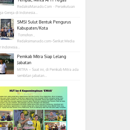
RedaksiManado.Com - Persekutuan
ja-Gereja di Indonesia...
SMSI Sulut Bentuk Pengurus
Kabupaten/Kota
‎ Tomohon ,
Redaksimanado.com~Serikat Media
r Indonesia...
Pemkab Mitra Siap Lelang
Jabatan
MITRA – Saat ini, di Pemkab Mitra ada
sembilan jabatan...