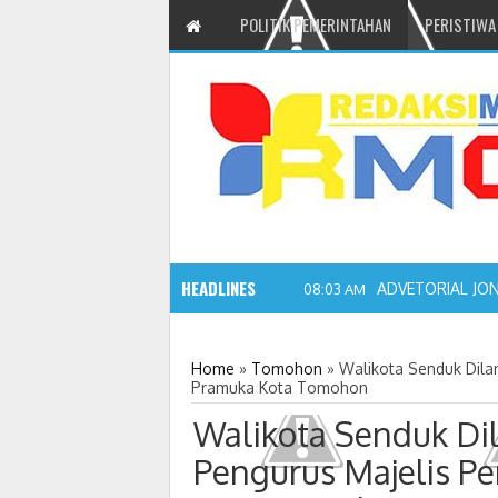
POLITIK PEMERINTAHAN
PERISTIWA
HEADLINES
ADVETORIAL JO
08:03 AM
Home
»
Tomohon
»
Walikota Senduk Dila
Pramuka Kota Tomohon
Walikota Senduk Dil
Pengurus Majelis 