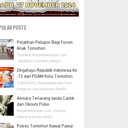
PULAR POSTS
Pelatihan Pelopor Bagi Forum
Anak Tomohon
Tomohon,RedaksiManado.Com
~Walikota Tomohon Jimmy F...
Dirgahayu Republik Indonesia Ke
-72 dari PDAM Kota Tomohon
TOMOHON, RedaksiManado.Com ,
Pimpinan dan Karyawan PDAM...
Asmara Terlarang Janda Cantik
dan Oknum Polisi
RedaksiManado.Com - Asmara
terlarang janda cantik...
Polres Tomohon Kawal Pawai