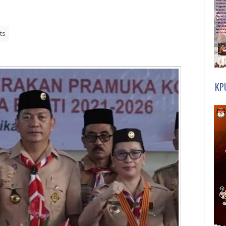
ts
KP