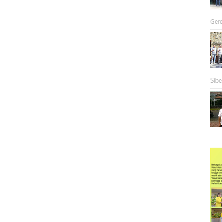
Gere
Sibe