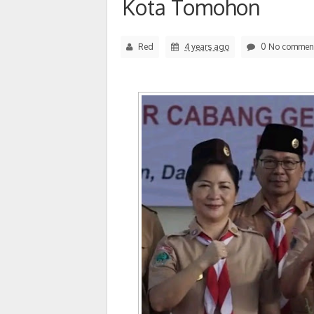
Kota Tomohon
Red
4 years ago
0 No commen