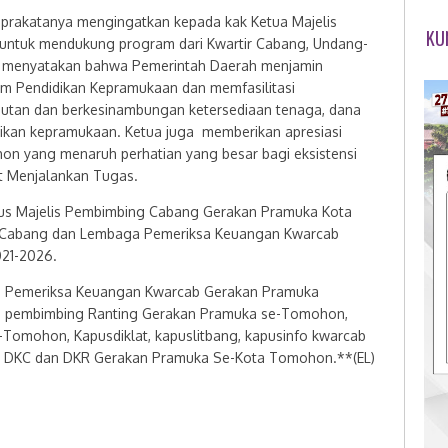
 prakatanya mengingatkan kepada kak Ketua Majelis
KU
ntuk mendukung program dari Kwartir Cabang, Undang-
0 menyatakan bahwa Pemerintah Daerah menjamin
m Pendidikan Kepramukaan dan memfasilitasi
jutan dan berkesinambungan ketersediaan tenaga, dana
didikan kepramukaan. Ketua juga memberikan apresiasi
n yang menaruh perhatian yang besar bagi eksistensi
at Menjalankan Tugas.
us Majelis Pembimbing Cabang Gerakan Pramuka Kota
r Cabang dan Lembaga Pemeriksa Keuangan Kwarcab
021-2026.
aga Pemeriksa Keuangan Kwarcab Gerakan Pramuka
s pembimbing Ranting Gerakan Pramuka se-Tomohon,
-Tomohon, Kapusdiklat, kapuslitbang, kapusinfo kwarcab
 DKC dan DKR Gerakan Pramuka Se-Kota Tomohon.**(EL)