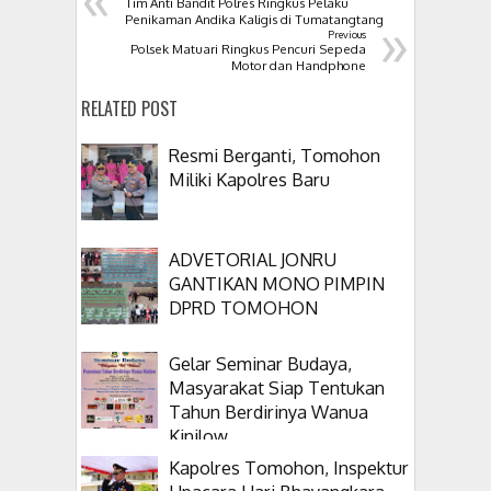
Tim Anti Bandit Polres Ringkus Pelaku
»
Penikaman Andika Kaligis di Tumatangtang
Previous
Polsek Matuari Ringkus Pencuri Sepeda
Motor dan Handphone
RELATED POST
Resmi Berganti, Tomohon
Miliki Kapolres Baru
ADVETORIAL JONRU
GANTIKAN MONO PIMPIN
DPRD TOMOHON
Gelar Seminar Budaya,
Masyarakat Siap Tentukan
Tahun Berdirinya Wanua
Kinilow
Kapolres Tomohon, Inspektur