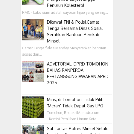
Penurun Kolesterol
RMC - Labu siam adalah sayuran hijau yang sering...
Dikawal TNI & Polisi,Camat
Tenga Bersama Dinas Sosial
Serahkan Bantuan Pemkab
Minsel
Camat Tenga Selvie Mandey Menyerahkan bantuan
sosial dari...
ADVETORIAL, DPRD TOMOHON
BAHAS RANPERDA
PERTANGGUNGJAWABAN APBD
2025
Miris, di Tomohon, Tidak Pilih
'Merah' Tidak Dapat Gas LPG
Tomohon, RedaksiManado.com
~Komisi Pemilihan Umum Kota...
Sat Lantas Polres Minsel Selalu