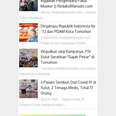
Ingatkan Pengendara Pakai
Masker || RedaksiManado.com
Minsel, RedaksiManado.com -- Jajaran
Polres Minahasa...
Dirgahayu Republik Indonesia Ke
-72 dari PDAM Kota Tomohon
TOMOHON, RedaksiManado.Com ,
Pimpinan dan Karyawan PDAM...
Wujudkan Janji Kampanye, PSI
Sulut Serahkan "Gajah Pintar" di
Tomohon
Tomohon ,Redaksimanado.com~Partai
Solidaritas Indonesia...
3 Pasien Sembuh Dari Covid-19 di
Sulut, 2 Tenaga Medis, Total 17
Orang
SULUT, RMC - Satgas covid-19
Sulawesi Utara mengumumkan...