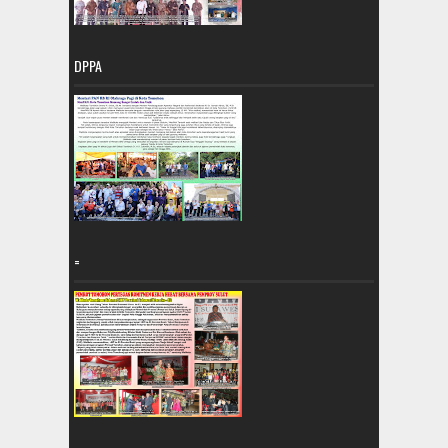
DPPA
=