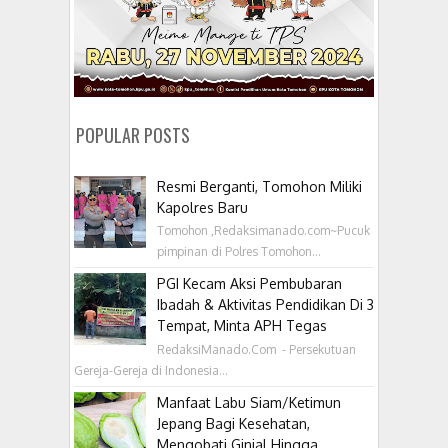
POPULAR POSTS
Resmi Berganti, Tomohon Miliki
Kapolres Baru
Tomohon ,Redaksimanado.com~Pucuk
pimpinan di Polres Tomohon...
PGI Kecam Aksi Pembubaran
Ibadah & Aktivitas Pendidikan Di 3
Tempat, Minta APH Tegas
RedaksiManado.Com - Persekutuan
Gereja-Gereja di Indonesia...
Manfaat Labu Siam/Ketimun
Jepang Bagi Kesehatan,
Mengobati Ginjal Hingga