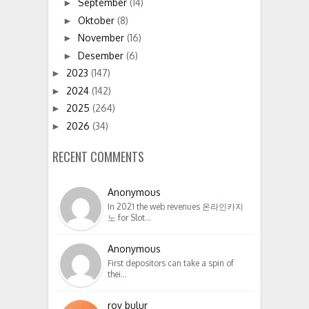
September
(14)
►
Oktober
(8)
►
November
(16)
►
Desember
(6)
►
2023
(147)
►
2024
(142)
►
2025
(264)
►
2026
(34)
►
RECENT COMMENTS
Anonymous
In 2021 the web revenues 온라인카지
노 for Slot…
Anonymous
First depositors can take a spin of
thei…
roy bulur