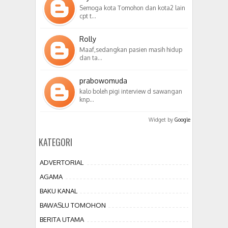
Semoga kota Tomohon dan kota2 lain
cpt t…
Rolly
Maaf,sedangkan pasien masih hidup
dan ta…
prabowomuda
kalo boleh pigi interview d sawangan
knp…
Widget by
Google
KATEGORI
ADVERTORIAL
AGAMA
BAKU KANAL
BAWASLU TOMOHON
BERITA UTAMA