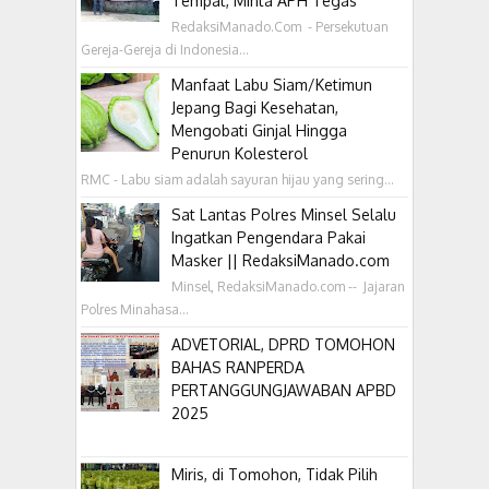
Tempat, Minta APH Tegas
RedaksiManado.Com - Persekutuan
Gereja-Gereja di Indonesia...
Manfaat Labu Siam/Ketimun
Jepang Bagi Kesehatan,
Mengobati Ginjal Hingga
Penurun Kolesterol
RMC - Labu siam adalah sayuran hijau yang sering...
Sat Lantas Polres Minsel Selalu
Ingatkan Pengendara Pakai
Masker || RedaksiManado.com
Minsel, RedaksiManado.com -- Jajaran
Polres Minahasa...
ADVETORIAL, DPRD TOMOHON
BAHAS RANPERDA
PERTANGGUNGJAWABAN APBD
2025
Miris, di Tomohon, Tidak Pilih