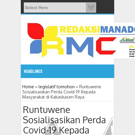
HEADLINES
Gelar Seminar Budaya
2:10 PM
Home
»
legislatif tomohon
»
Runtuwene
Sosialisasikan Perda Covid-19 Kepada
Masyarakat di Kakaskasen Raya
Runtuwene
Sosialisasikan Perda
Covid-19 Kepada