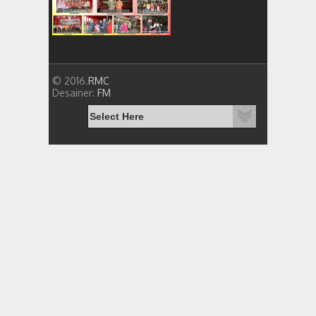
© 2016.
RMC
Desainer:
FM