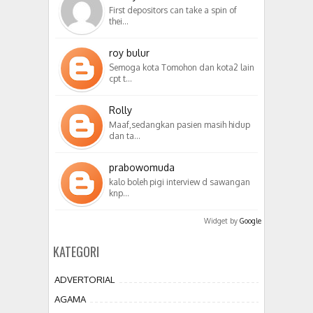
First depositors can take a spin of
thei…
roy bulur
Semoga kota Tomohon dan kota2 lain
cpt t…
Rolly
Maaf,sedangkan pasien masih hidup
dan ta…
prabowomuda
kalo boleh pigi interview d sawangan
knp…
Widget by
Google
KATEGORI
ADVERTORIAL
AGAMA