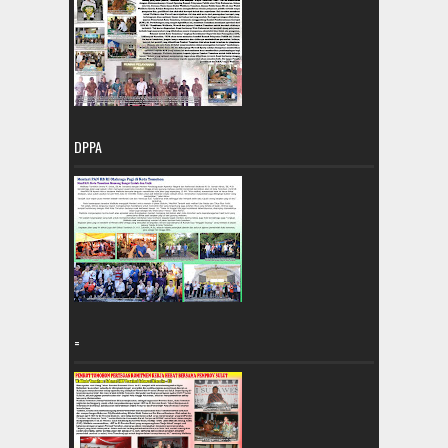
DPPA
=