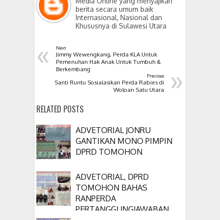
Media Online yang menyajikan
berita secara umum baik
Internasional, Nasional dan
Khususnya di Sulawesi Utara
«
Next
Jimmy Wewengkang, Perda KLA Untuk
Pemenuhan Hak Anak Untuk Tumbuh &
»
Berkembang
Previous
Santi Runtu Sosialasikan Perda Rabies di
Woloan Satu Utara
RELATED POSTS
ADVETORIAL JONRU
GANTIKAN MONO PIMPIN
DPRD TOMOHON
ADVETORIAL, DPRD
TOMOHON BAHAS
RANPERDA
PERTANGGUNGJAWABAN
APBD 2025