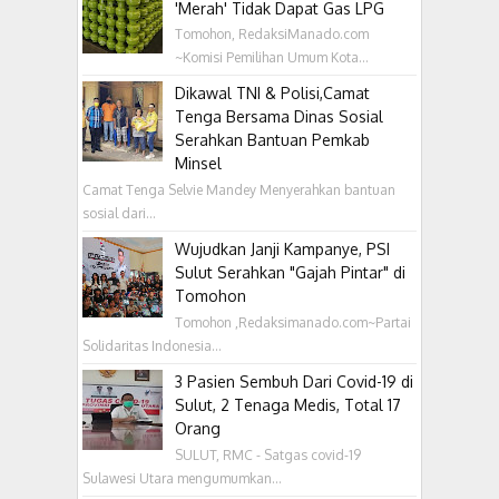
'Merah' Tidak Dapat Gas LPG
Tomohon, RedaksiManado.com
~Komisi Pemilihan Umum Kota...
Dikawal TNI & Polisi,Camat
Tenga Bersama Dinas Sosial
Serahkan Bantuan Pemkab
Minsel
Camat Tenga Selvie Mandey Menyerahkan bantuan
sosial dari...
Wujudkan Janji Kampanye, PSI
Sulut Serahkan "Gajah Pintar" di
Tomohon
Tomohon ,Redaksimanado.com~Partai
Solidaritas Indonesia...
3 Pasien Sembuh Dari Covid-19 di
Sulut, 2 Tenaga Medis, Total 17
Orang
SULUT, RMC - Satgas covid-19
Sulawesi Utara mengumumkan...