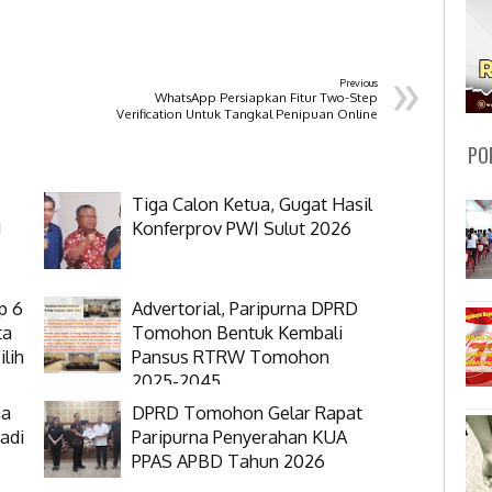
»
Previous
WhatsApp Persiapkan Fitur Two-Step
Verification Untuk Tangkal Penipuan Online
PO
Tiga Calon Ketua, Gugat Hasil
N
Konferprov PWI Sulut 2026
p 6
Advertorial, Paripurna DPRD
ta
Tomohon Bentuk Kembali
lih
Pansus RTRW Tomohon
2025-2045
na
DPRD Tomohon Gelar Rapat
adi
Paripurna Penyerahan KUA
PPAS APBD Tahun 2026