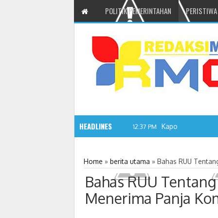
POLITIK PEMERINTAHAN
PERISTIWA
HEADLINES
Kapolres Tomohon
12:37 PM
Home
»
berita utama
»
Bahas RUU Tentang 
Bahas RUU Tentang 
Menerima Panja Komi