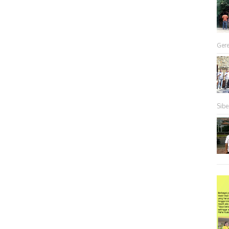
Gere
Sibe