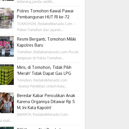
terlarang janda cantik...
Polres Tomohon Kawal Pawai
Pembangunan HUT RI ke-72
TOMOHON, RedaksiManado.Com –
Polres Tomohon dan jajaran...
Resmi Berganti, Tomohon Miliki
Kapolres Baru
Tomohon ,Redaksimanado.com~Pucuk
pimpinan di Polres Tomohon...
Miris, di Tomohon, Tidak Pilih
'Merah' Tidak Dapat Gas LPG
Tomohon, RedaksiManado.com
~Komisi Pemilihan Umum Kota...
Beredar Kabar Penculikan Anak
Karena Organnya Ditawar Rp 5
M, Ini Kata Kapolri!
JAKARTA, RadaksiManado.Com -
a soal...