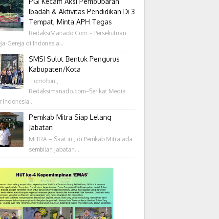
PGI Kecam Aksi Pembubaran
Ibadah & Aktivitas Pendidikan Di 3
Tempat, Minta APH Tegas
RedaksiManado.Com - Persekutuan
ja-Gereja di Indonesia...
SMSI Sulut Bentuk Pengurus
Kabupaten/Kota
‎ Tomohon ,
Redaksimanado.com~Serikat Media
r Indonesia...
Pemkab Mitra Siap Lelang
Jabatan
MITRA – Saat ini, di Pemkab Mitra ada
sembilan jabatan...