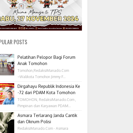
PULAR POSTS
Pelatihan Pelopor Bagi Forum
Anak Tomohon
Tomohon,RedaksiManado.Com
~Walikota Tomohon Jimmy F...
Dirgahayu Republik Indonesia Ke
-72 dari PDAM Kota Tomohon
TOMOHON, RedaksiManado.Com ,
Pimpinan dan Karyawan PDAM...
Asmara Terlarang Janda Cantik
dan Oknum Polisi
RedaksiManado.Com - Asmara