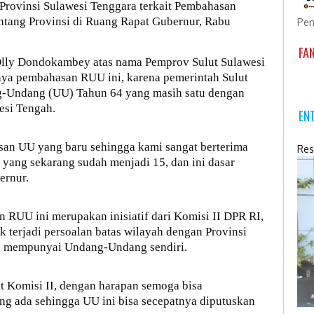
Provinsi Sulawesi Tenggara terkait Pembahasan
ang Provinsi di Ruang Rapat Gubernur, Rabu
Pen
FA
Olly Dondokambey atas nama Pemprov Sulut Sulawesi
ya pembahasan RUU ini, karena pemerintah Sulut
g-Undang (UU) Tahun 64 yang masih satu dengan
esi Tengah.
EN
asan UU yang baru sehingga kami sangat berterima
Res
 yang sekarang sudah menjadi 15, dan ini dasar
ernur.
RUU ini merupakan inisiatif dari Komisi II DPR RI,
 terjadi persoalan batas wilayah dengan Provinsi
h mempunyai Undang-Undang sendiri.
t Komisi II, dengan harapan semoga bisa
ng ada sehingga UU ini bisa secepatnya diputuskan