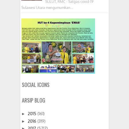
SULUT, RMC - Satgas covid-19
Sulawesi Utara mengumumkan...
SOCIAL ICONS
ARSIP BLOG
2015
(161)
►
2016
(319)
►
2017
(5717)
►