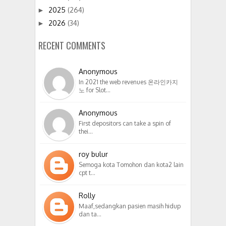
2025
(264)
►
2026
(34)
►
RECENT COMMENTS
Anonymous
In 2021 the web revenues 온라인카지
노 for Slot…
Anonymous
First depositors can take a spin of
thei…
roy bulur
Semoga kota Tomohon dan kota2 lain
cpt t…
Rolly
Maaf,sedangkan pasien masih hidup
dan ta…