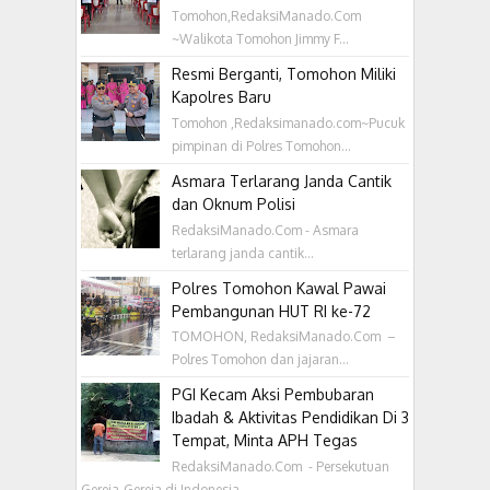
Tomohon,RedaksiManado.Com
~Walikota Tomohon Jimmy F...
Resmi Berganti, Tomohon Miliki
Kapolres Baru
Tomohon ,Redaksimanado.com~Pucuk
pimpinan di Polres Tomohon...
Asmara Terlarang Janda Cantik
dan Oknum Polisi
RedaksiManado.Com - Asmara
terlarang janda cantik...
Polres Tomohon Kawal Pawai
Pembangunan HUT RI ke-72
TOMOHON, RedaksiManado.Com –
Polres Tomohon dan jajaran...
PGI Kecam Aksi Pembubaran
Ibadah & Aktivitas Pendidikan Di 3
Tempat, Minta APH Tegas
RedaksiManado.Com - Persekutuan
Gereja-Gereja di Indonesia...