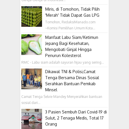
Miris, di Tomohon, Tidak Pilih
'Merah' Tidak Dapat Gas LPG
Tomohon, RedaksiManado.com
~Komisi Pemilihan Umum Kota...
Manfaat Labu Siam/Ketimun
Jepang Bagi Kesehatan,
Mengobati Ginjal Hingga
Penurun Kolesterol
RMC - Labu siam adalah sayuran hijau yang sering...
Dikawal TNI & Polisi,Camat
Tenga Bersama Dinas Sosial
Serahkan Bantuan Pemkab
Minsel
Camat Tenga Selvie Mandey Menyerahkan bantuan
sosial dari...
3 Pasien Sembuh Dari Covid-19 di
Sulut, 2 Tenaga Medis, Total 17
Orang