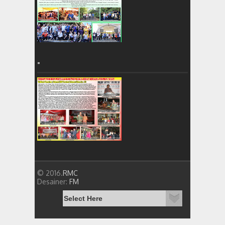
=
© 2016.
RMC
Desainer:
FM