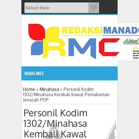
HEADLINES
08:03 AM
Home
»
Minahasa
»
Personil Kodim
1302/Minahasa Kembali Kawal Pemakaman
Jenazah PDP
ADVETORIAL JONRU GANTIKAN MONO PIMPIN DPRD TO
Personil Kodim
1302/Minahasa
Kembali Kawal