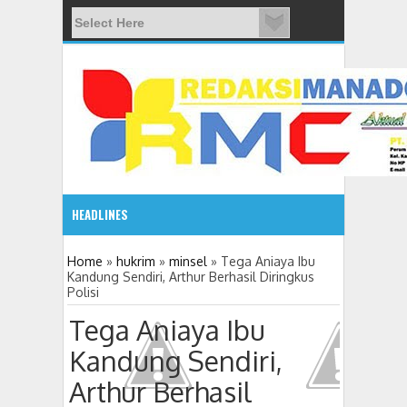
HEADLINES
08:03 AM
Home
»
hukrim
»
minsel
»
Tega Aniaya Ibu
Kandung Sendiri, Arthur Berhasil Diringkus
Polisi
ADVETORIAL JONRU GANTIKAN MONO PIMPIN DPRD TO
Tega Aniaya Ibu
Kandung Sendiri,
Arthur Berhasil