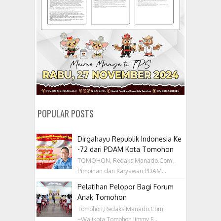
POPULAR POSTS
Dirgahayu Republik Indonesia Ke
-72 dari PDAM Kota Tomohon
TOMOHON, RedaksiManado.Com ,
Pimpinan dan Karyawan PDAM...
Pelatihan Pelopor Bagi Forum
Anak Tomohon
Tomohon,RedaksiManado.Com
~Walikota Tomohon Jimmy F...