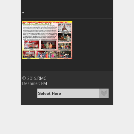
=
© 2016.
RMC
Desainer:
FM