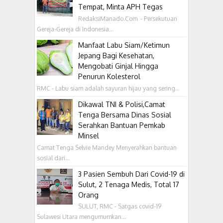
Tempat, Minta APH Tegas
RedaksiManado.Com - Persekutuan
Gereja-Gereja di Indonesia...
Manfaat Labu Siam/Ketimun
Jepang Bagi Kesehatan,
Mengobati Ginjal Hingga
Penurun Kolesterol
RMC - Labu siam adalah sayuran hijau yang sering...
Dikawal TNI & Polisi,Camat
Tenga Bersama Dinas Sosial
Serahkan Bantuan Pemkab
Minsel
Camat Tenga Selvie Mandey Menyerahkan bantuan
sosial dari...
3 Pasien Sembuh Dari Covid-19 di
Sulut, 2 Tenaga Medis, Total 17
Orang
SULUT, RMC - Satgas covid-19
Sulawesi Utara mengumumkan...