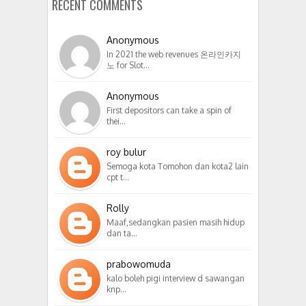
RECENT COMMENTS
Anonymous
In 2021 the web revenues 온라인카지
노 for Slot…
Anonymous
First depositors can take a spin of
thei…
roy bulur
Semoga kota Tomohon dan kota2 lain
cpt t…
Rolly
Maaf,sedangkan pasien masih hidup
dan ta…
prabowomuda
kalo boleh pigi interview d sawangan
knp…