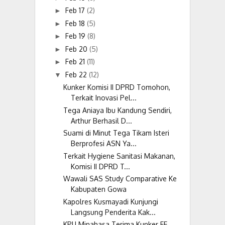
Feb 17
(2)
►
Feb 18
(5)
►
Feb 19
(8)
►
Feb 20
(5)
►
Feb 21
(11)
►
Feb 22
(12)
▼
Kunker Komisi II DPRD Tomohon,
Terkait Inovasi Pel...
Tega Aniaya Ibu Kandung Sendiri,
Arthur Berhasil D...
Suami di Minut Tega Tikam Isteri
Berprofesi ASN Ya...
Terkait Hygiene Sanitasi Makanan,
Komisi II DPRD T...
Wawali SAS Study Comparative Ke
Kabupaten Gowa
Kapolres Kusmayadi Kunjungi
Langsung Penderita Kak...
KPU Minahasa Terima Kunker EE