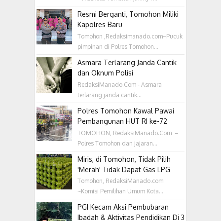
Resmi Berganti, Tomohon Miliki
Kapolres Baru
Tomohon ,Redaksimanado.com~Pucuk
pimpinan di Polres Tomohon...
Asmara Terlarang Janda Cantik
dan Oknum Polisi
RedaksiManado.Com - Asmara
terlarang janda cantik...
Polres Tomohon Kawal Pawai
Pembangunan HUT RI ke-72
TOMOHON, RedaksiManado.Com –
Polres Tomohon dan jajaran...
Miris, di Tomohon, Tidak Pilih
'Merah' Tidak Dapat Gas LPG
Tomohon, RedaksiManado.com
~Komisi Pemilihan Umum Kota...
PGI Kecam Aksi Pembubaran
Ibadah & Aktivitas Pendidikan Di 3