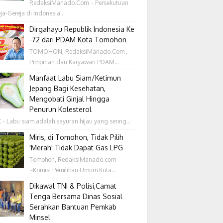
RedaksiManado.Com - Persekutuan
ja-Gereja di Indonesia...
Dirgahayu Republik Indonesia Ke
-72 dari PDAM Kota Tomohon
TOMOHON, RedaksiManado.Com ,
Pimpinan dan Karyawan PDAM...
Manfaat Labu Siam/Ketimun
Jepang Bagi Kesehatan,
Mengobati Ginjal Hingga
Penurun Kolesterol
- Labu siam adalah sayuran hijau yang sering...
Miris, di Tomohon, Tidak Pilih
'Merah' Tidak Dapat Gas LPG
Tomohon, RedaksiManado.com
~Komisi Pemilihan Umum Kota...
Dikawal TNI & Polisi,Camat
Tenga Bersama Dinas Sosial
Serahkan Bantuan Pemkab
Minsel