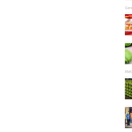
Gere
RMC 