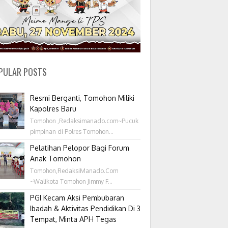
PULAR POSTS
Resmi Berganti, Tomohon Miliki
Kapolres Baru
Tomohon ,Redaksimanado.com~Pucuk
pimpinan di Polres Tomohon...
Pelatihan Pelopor Bagi Forum
Anak Tomohon
Tomohon,RedaksiManado.Com
~Walikota Tomohon Jimmy F...
PGI Kecam Aksi Pembubaran
Ibadah & Aktivitas Pendidikan Di 3
Tempat, Minta APH Tegas