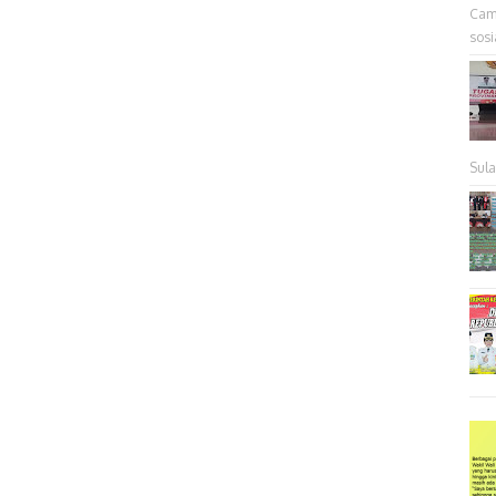
Cam
sosia
Sul