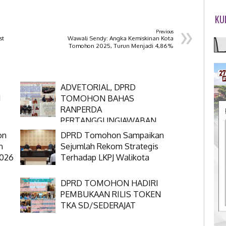
KU
»
Previous
st
Wawali Sendy: Angka Kemiskinan Kota
Tomohon 2025, Turun Menjadi 4,86%
ADVETORIAL, DPRD
N
TOMOHON BAHAS
RANPERDA
PERTANGGUNGJAWABAN
APBD 2025
on
DPRD Tomohon Sampaikan
n
Sejumlah Rekom Strategis
2026
Terhadap LKPJ Walikota
DPRD TOMOHON HADIRI
PEMBUKAAN RILIS TOKEN
TKA SD/SEDERAJAT