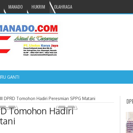
MANADO
HUKRIM
OLAHRAGA
NRU GANTIKAN MONO PIMPIN DPRD TOMOHON
 III DPRD Tomohon Hadiri Peresmian SPPG Matani
DP
PRD Tomohon Hadiri
tani