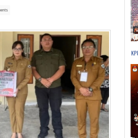
ents
KP