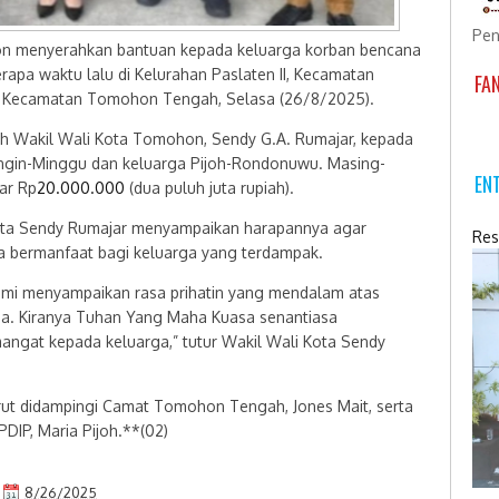
Pen
n menyerahkan bantuan kepada keluarga korban bencana
rapa waktu lalu di Kelurahan Paslaten II, Kecamatan
FA
, Kecamatan Tomohon Tengah, Selasa (26/8/2025).
eh Wakil Wali Kota Tomohon, Sendy G.A. Rumajar, kepada
angin-Minggu dan keluarga Pijoh-Rondonuwu. Masing-
EN
ar Rp
20.000.000
(dua puluh juta rupiah).
ota Sendy Rumajar menyampaikan harapannya agar
Res
ta bermanfaat bagi keluarga yang terdampak.
mi menyampaikan rasa prihatin yang mendalam atas
a. Kiranya Tuhan Yang Maha Kuasa senantiasa
angat kepada keluarga,” tutur Wakil Wali Kota Sendy
rut didampingi Camat Tomohon Tengah, Jones Mait, serta
IP, Maria Pijoh.**(02)
8/26/2025