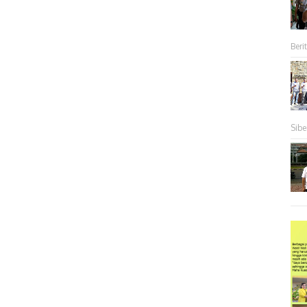
Berit
Sibe