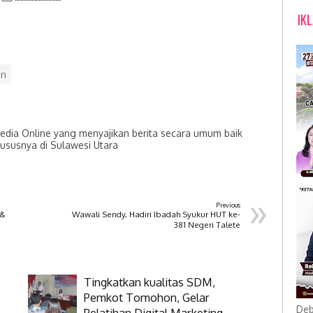
IK
n
dia Online yang menyajikan berita secara umum baik
hususnya di Sulawesi Utara
»
Previous
 &
Wawali Sendy, Hadiri Ibadah Syukur HUT ke-
381 Negeri Talete
Tingkatkan kualitas SDM,
Pemkot Tomohon, Gelar
Deb
Pelatihan Digital Marketing