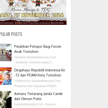
PULAR POSTS
Pelatihan Pelopor Bagi Forum
Anak Tomohon
Tomohon,RedaksiManado.Com
~Walikota Tomohon Jimmy F...
Dirgahayu Republik Indonesia Ke
-72 dari PDAM Kota Tomohon
TOMOHON, RedaksiManado.Com ,
Pimpinan dan Karyawan PDAM...
Asmara Terlarang Janda Cantik
dan Oknum Polisi
RedaksiManado.Com - Asmara