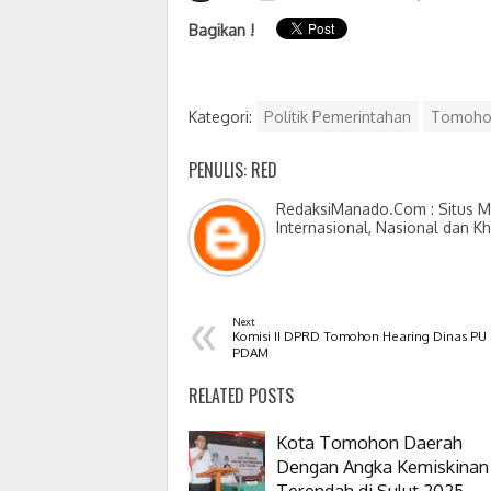
Bagikan !
Kategori:
Politik Pemerintahan
Tomoho
PENULIS: RED
RedaksiManado.Com : Situs Me
Internasional, Nasional dan K
«
Next
Komisi II DPRD Tomohon Hearing Dinas PU
PDAM
RELATED POSTS
Kota Tomohon Daerah
Dengan Angka Kemiskinan
Terendah di Sulut 2025