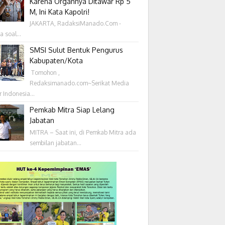
Karena Organnya Ditawar Rp 5
M, Ini Kata Kapolri!
JAKARTA, RadaksiManado.Com -
a soal...
SMSI Sulut Bentuk Pengurus
Kabupaten/Kota
‎ Tomohon ,
Redaksimanado.com~Serikat Media
r Indonesia...
Pemkab Mitra Siap Lelang
Jabatan
MITRA – Saat ini, di Pemkab Mitra ada
sembilan jabatan...