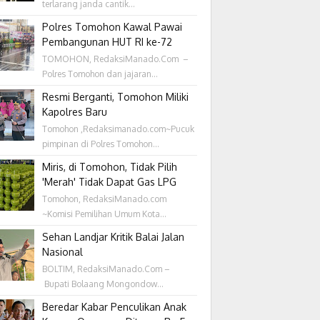
terlarang janda cantik...
Polres Tomohon Kawal Pawai
Pembangunan HUT RI ke-72
TOMOHON, RedaksiManado.Com –
Polres Tomohon dan jajaran...
Resmi Berganti, Tomohon Miliki
Kapolres Baru
Tomohon ,Redaksimanado.com~Pucuk
pimpinan di Polres Tomohon...
Miris, di Tomohon, Tidak Pilih
'Merah' Tidak Dapat Gas LPG
Tomohon, RedaksiManado.com
~Komisi Pemilihan Umum Kota...
Sehan Landjar Kritik Balai Jalan
Nasional
BOLTIM, RedaksiManado.Com –
Bupati Bolaang Mongondow...
Beredar Kabar Penculikan Anak