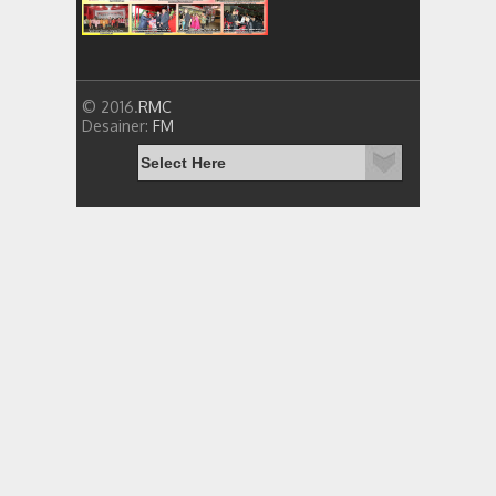
© 2016.
RMC
Desainer:
FM