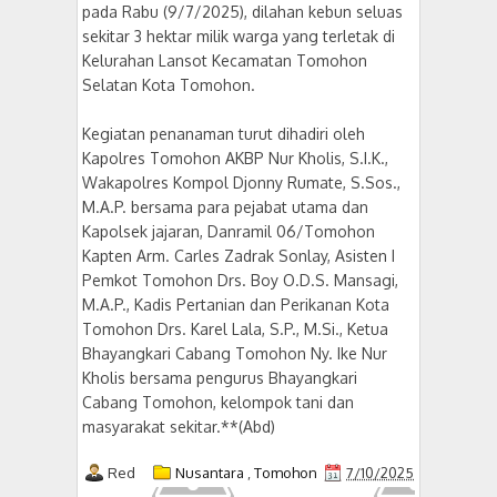
pada Rabu (9/7/2025), dilahan kebun seluas
sekitar 3 hektar milik warga yang terletak di
Kelurahan Lansot Kecamatan Tomohon
Selatan Kota Tomohon.
Kegiatan penanaman turut dihadiri oleh
Kapolres Tomohon AKBP Nur Kholis, S.I.K.,
Wakapolres Kompol Djonny Rumate, S.Sos.,
M.A.P. bersama para pejabat utama dan
Kapolsek jajaran, Danramil 06/Tomohon
Kapten Arm. Carles Zadrak Sonlay, Asisten I
Pemkot Tomohon Drs. Boy O.D.S. Mansagi,
M.A.P., Kadis Pertanian dan Perikanan Kota
Tomohon Drs. Karel Lala, S.P., M.Si., Ketua
Bhayangkari Cabang Tomohon Ny. Ike Nur
Kholis bersama pengurus Bhayangkari
Cabang Tomohon, kelompok tani dan
masyarakat sekitar.**(Abd)
Red
Nusantara
,
Tomohon
7/10/2025