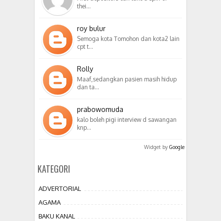
thei…
roy bulur
Semoga kota Tomohon dan kota2 lain
cpt t…
Rolly
Maaf,sedangkan pasien masih hidup
dan ta…
prabowomuda
kalo boleh pigi interview d sawangan
knp…
Widget by
Google
KATEGORI
ADVERTORIAL
AGAMA
BAKU KANAL