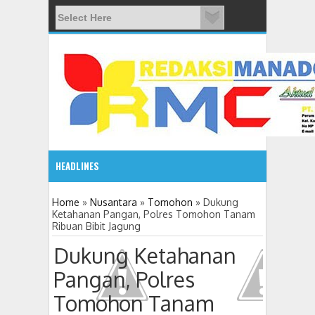
HEADLINES
08:03 AM
Home
»
Nusantara
»
Tomohon
»
Dukung
Ketahanan Pangan, Polres Tomohon Tanam
Ribuan Bibit Jagung
ADVETORIAL JONRU GANTIKAN MONO PIMPIN DPRD TO
Dukung Ketahanan
Pangan, Polres
Tomohon Tanam