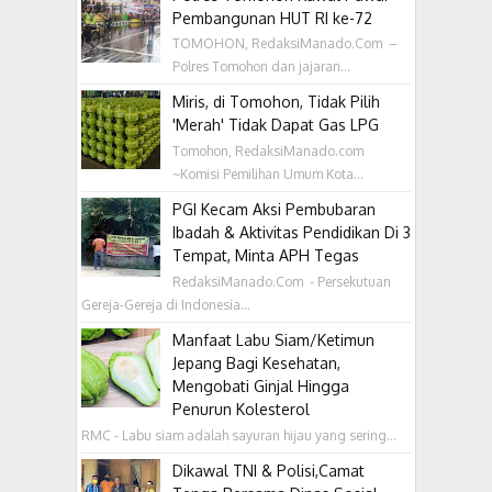
Pembangunan HUT RI ke-72
TOMOHON, RedaksiManado.Com –
Polres Tomohon dan jajaran...
Miris, di Tomohon, Tidak Pilih
'Merah' Tidak Dapat Gas LPG
Tomohon, RedaksiManado.com
~Komisi Pemilihan Umum Kota...
PGI Kecam Aksi Pembubaran
Ibadah & Aktivitas Pendidikan Di 3
Tempat, Minta APH Tegas
RedaksiManado.Com - Persekutuan
Gereja-Gereja di Indonesia...
Manfaat Labu Siam/Ketimun
Jepang Bagi Kesehatan,
Mengobati Ginjal Hingga
Penurun Kolesterol
RMC - Labu siam adalah sayuran hijau yang sering...
Dikawal TNI & Polisi,Camat