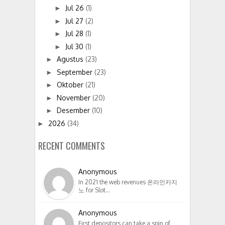
Jul 26
(1)
►
Jul 27
(2)
►
Jul 28
(1)
►
Jul 30
(1)
►
Agustus
(23)
►
September
(23)
►
Oktober
(21)
►
November
(20)
►
Desember
(10)
►
2026
(34)
►
RECENT COMMENTS
Anonymous
In 2021 the web revenues 온라인카지
노 for Slot…
Anonymous
First depositors can take a spin of