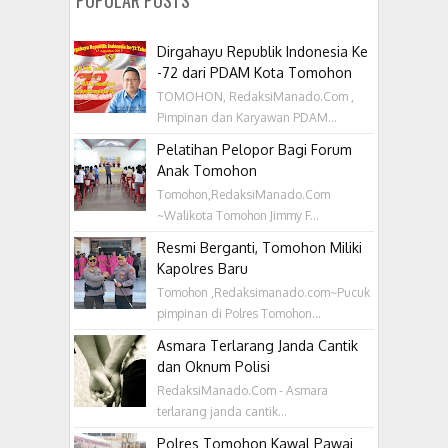
POPULAR POSTS
Dirgahayu Republik Indonesia Ke
-72 dari PDAM Kota Tomohon
TOMOHON, RedaksiManado.Com ,
Pimpinan dan Karyawan PDAM...
Pelatihan Pelopor Bagi Forum
Anak Tomohon
Tomohon,RedaksiManado.Com
~Walikota Tomohon Jimmy F...
Resmi Berganti, Tomohon Miliki
Kapolres Baru
Tomohon ,Redaksimanado.com~Pucuk
pimpinan di Polres Tomohon...
Asmara Terlarang Janda Cantik
dan Oknum Polisi
RedaksiManado.Com - Asmara
terlarang janda cantik...
Polres Tomohon Kawal Pawai