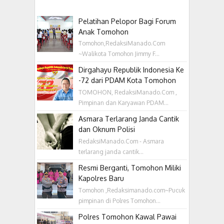
Pelatihan Pelopor Bagi Forum
Anak Tomohon
Tomohon,RedaksiManado.Com
~Walikota Tomohon Jimmy F...
Dirgahayu Republik Indonesia Ke
-72 dari PDAM Kota Tomohon
TOMOHON, RedaksiManado.Com ,
Pimpinan dan Karyawan PDAM...
Asmara Terlarang Janda Cantik
dan Oknum Polisi
RedaksiManado.Com - Asmara
terlarang janda cantik...
Resmi Berganti, Tomohon Miliki
Kapolres Baru
Tomohon ,Redaksimanado.com~Pucuk
pimpinan di Polres Tomohon...
Polres Tomohon Kawal Pawai