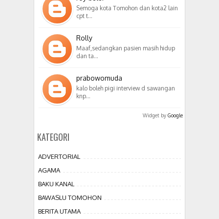
Semoga kota Tomohon dan kota2 lain
cpt t…
Rolly
Maaf,sedangkan pasien masih hidup
dan ta…
prabowomuda
kalo boleh pigi interview d sawangan
knp…
Widget by
Google
KATEGORI
ADVERTORIAL
AGAMA
BAKU KANAL
BAWASLU TOMOHON
BERITA UTAMA