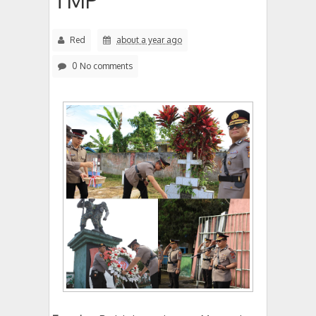
TMP
Red
about a year ago
0 No comments