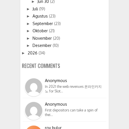
Jun 30
(2)
►
Juli
(19)
►
Agustus
(23)
►
September
(23)
►
Oktober
(21)
►
November
(20)
►
Desember
(10)
►
2026
(34)
►
RECENT COMMENTS
Anonymous
In 2021 the web revenues 온라인카지
노 for Slot…
Anonymous
First depositors can take a spin of
thei…
roy bulur