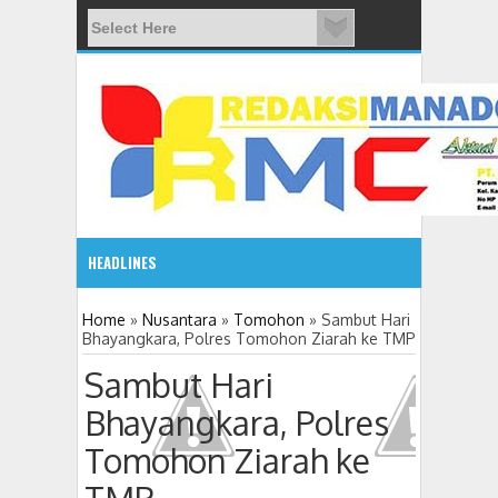
HEADLINES
08:03 AM
Home
»
Nusantara
»
Tomohon
»
Sambut Hari
Bhayangkara, Polres Tomohon Ziarah ke TMP
ADVETORIAL JONRU GANTIKAN MONO PIMPIN DPRD TO
Sambut Hari
Bhayangkara, Polres
Tomohon Ziarah ke