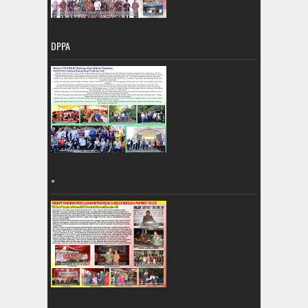
DPPA
=