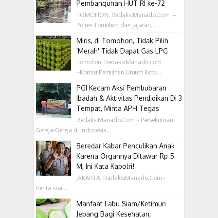
Pembangunan HUT RI ke-72
TOMOHON, RedaksiManado.Com –
Polres Tomohon dan jajaran...
Miris, di Tomohon, Tidak Pilih
'Merah' Tidak Dapat Gas LPG
Tomohon, RedaksiManado.com
~Komisi Pemilihan Umum Kota...
PGI Kecam Aksi Pembubaran
Ibadah & Aktivitas Pendidikan Di 3
Tempat, Minta APH Tegas
RedaksiManado.Com - Persekutuan
Gereja-Gereja di Indonesia...
Beredar Kabar Penculikan Anak
Karena Organnya Ditawar Rp 5
M, Ini Kata Kapolri!
JAKARTA, RadaksiManado.Com -
Berita soal...
Manfaat Labu Siam/Ketimun
Jepang Bagi Kesehatan,