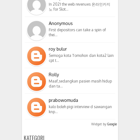
In 2021 the web revenues 온라인카지
노 for Slot…
Anonymous
First depositors can take a spin of
thei…
roy bulur
Semoga kota Tomohon dan kota2 lain
cpt t…
Rolly
Maaf,sedangkan pasien masih hidup
dan ta…
prabowomuda
kalo boleh pigi interview d sawangan
knp…
Widget by
Google
KATEGORI