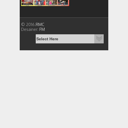
© 2016.
RMC
Desainer:
FM