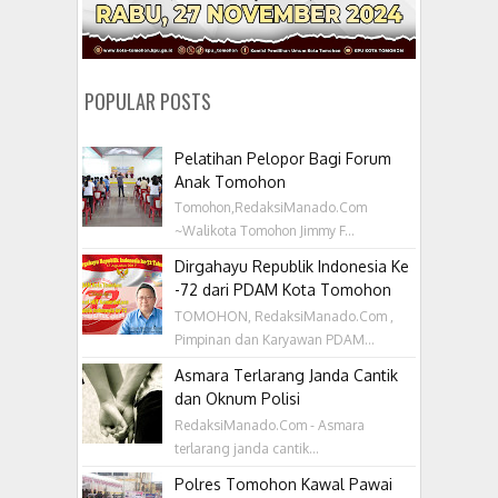
POPULAR POSTS
Pelatihan Pelopor Bagi Forum
Anak Tomohon
Tomohon,RedaksiManado.Com
~Walikota Tomohon Jimmy F...
Dirgahayu Republik Indonesia Ke
-72 dari PDAM Kota Tomohon
TOMOHON, RedaksiManado.Com ,
Pimpinan dan Karyawan PDAM...
Asmara Terlarang Janda Cantik
dan Oknum Polisi
RedaksiManado.Com - Asmara
terlarang janda cantik...
Polres Tomohon Kawal Pawai