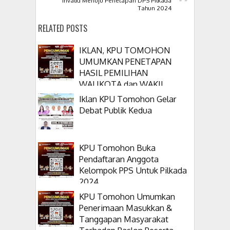
Invalid Menuju Penetapan DPS Pilkada
Tahun 2024
RELATED POSTS
IKLAN, KPU TOMOHON
UMUMKAN PENETAPAN
HASIL PEMILIHAN
WALIKOTA dan WAKIL
WALIKOTA TOMOHON
Iklan KPU Tomohon Gelar
TAHUN 2024
Debat Publik Kedua
KPU Tomohon Buka
Pendaftaran Anggota
Kelompok PPS Untuk Pilkada
2024
KPU Tomohon Umumkan
Penerimaan Masukkan &
Tanggapan Masyarakat