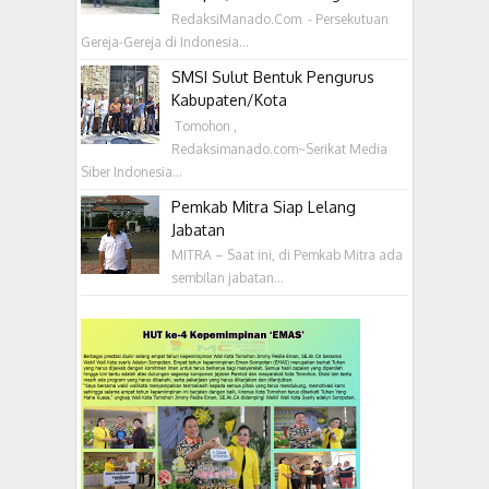
RedaksiManado.Com - Persekutuan
Gereja-Gereja di Indonesia...
SMSI Sulut Bentuk Pengurus
Kabupaten/Kota
‎ Tomohon ,
Redaksimanado.com~Serikat Media
Siber Indonesia...
Pemkab Mitra Siap Lelang
Jabatan
MITRA – Saat ini, di Pemkab Mitra ada
sembilan jabatan...