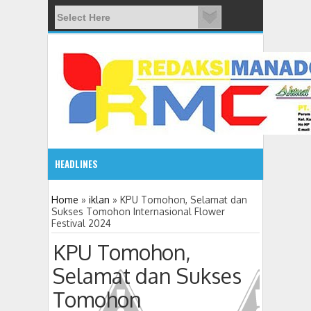
HEADLINES
12:37 PM
Home
»
iklan
»
KPU Tomohon, Selamat dan
Sukses Tomohon Internasional Flower
Festival 2024
Kapolres Tomohon, Inspektur Upacara Hari Bhayangkara 
KPU Tomohon,
Selamat dan Sukses
Tomohon