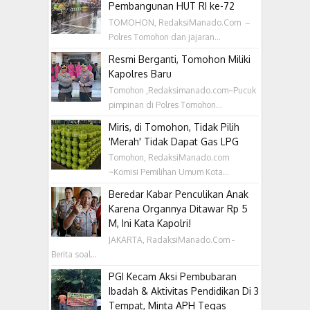
Pembangunan HUT RI ke-72
TOMOHON, RedaksiManado.Com –
Polres Tomohon dan jajaran...
Resmi Berganti, Tomohon Miliki
Kapolres Baru
Tomohon ,Redaksimanado.com~Pucuk
pimpinan di Polres Tomohon...
Miris, di Tomohon, Tidak Pilih
'Merah' Tidak Dapat Gas LPG
Tomohon, RedaksiManado.com
~Komisi Pemilihan Umum Kota...
Beredar Kabar Penculikan Anak
Karena Organnya Ditawar Rp 5
M, Ini Kata Kapolri!
JAKARTA, RadaksiManado.Com -
Berita soal...
PGI Kecam Aksi Pembubaran
Ibadah & Aktivitas Pendidikan Di 3
Tempat, Minta APH Tegas