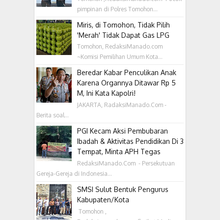
pimpinan di Polres Tomohon...
Miris, di Tomohon, Tidak Pilih
'Merah' Tidak Dapat Gas LPG
Tomohon, RedaksiManado.com
~Komisi Pemilihan Umum Kota...
Beredar Kabar Penculikan Anak
Karena Organnya Ditawar Rp 5
M, Ini Kata Kapolri!
JAKARTA, RadaksiManado.Com -
Berita soal...
PGI Kecam Aksi Pembubaran
Ibadah & Aktivitas Pendidikan Di 3
Tempat, Minta APH Tegas
RedaksiManado.Com - Persekutuan
Gereja-Gereja di Indonesia...
SMSI Sulut Bentuk Pengurus
Kabupaten/Kota
‎ Tomohon ,