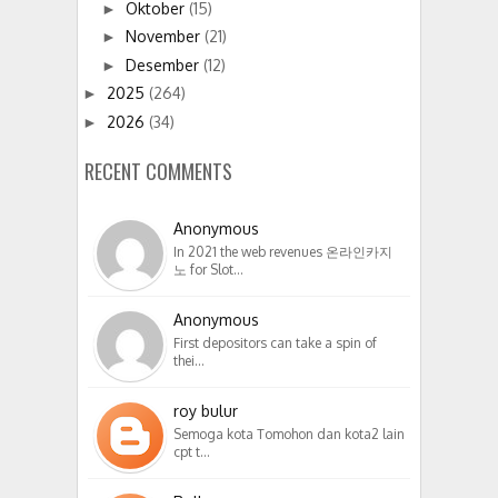
Oktober
(15)
►
November
(21)
►
Desember
(12)
►
2025
(264)
►
2026
(34)
►
RECENT COMMENTS
Anonymous
In 2021 the web revenues 온라인카지
노 for Slot…
Anonymous
First depositors can take a spin of
thei…
roy bulur
Semoga kota Tomohon dan kota2 lain
cpt t…