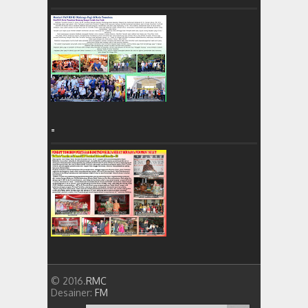
=
© 2016.
RMC
Desainer:
FM