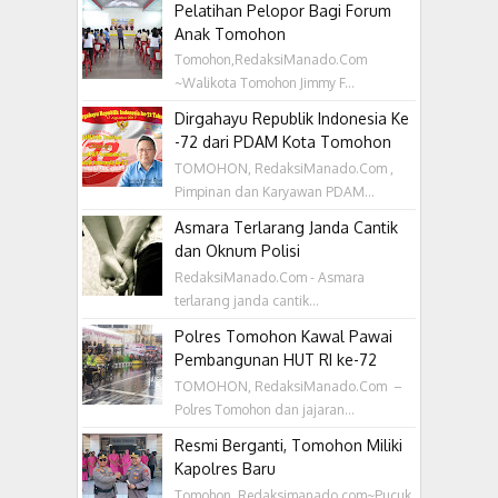
Pelatihan Pelopor Bagi Forum
Anak Tomohon
Tomohon,RedaksiManado.Com
~Walikota Tomohon Jimmy F...
Dirgahayu Republik Indonesia Ke
-72 dari PDAM Kota Tomohon
TOMOHON, RedaksiManado.Com ,
Pimpinan dan Karyawan PDAM...
Asmara Terlarang Janda Cantik
dan Oknum Polisi
RedaksiManado.Com - Asmara
terlarang janda cantik...
Polres Tomohon Kawal Pawai
Pembangunan HUT RI ke-72
TOMOHON, RedaksiManado.Com –
Polres Tomohon dan jajaran...
Resmi Berganti, Tomohon Miliki
Kapolres Baru
Tomohon ,Redaksimanado.com~Pucuk