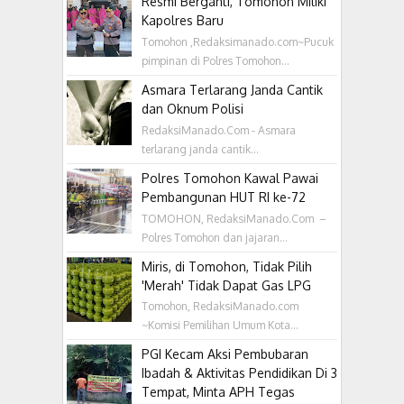
Resmi Berganti, Tomohon Miliki
Kapolres Baru
Tomohon ,Redaksimanado.com~Pucuk
pimpinan di Polres Tomohon...
Asmara Terlarang Janda Cantik
dan Oknum Polisi
RedaksiManado.Com - Asmara
terlarang janda cantik...
Polres Tomohon Kawal Pawai
Pembangunan HUT RI ke-72
TOMOHON, RedaksiManado.Com –
Polres Tomohon dan jajaran...
Miris, di Tomohon, Tidak Pilih
'Merah' Tidak Dapat Gas LPG
Tomohon, RedaksiManado.com
~Komisi Pemilihan Umum Kota...
PGI Kecam Aksi Pembubaran
Ibadah & Aktivitas Pendidikan Di 3
Tempat, Minta APH Tegas