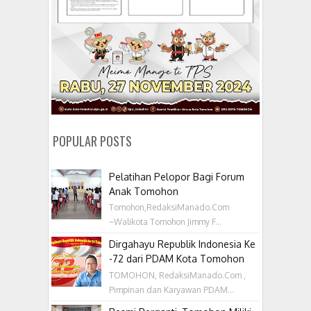
POPULAR POSTS
Pelatihan Pelopor Bagi Forum
Anak Tomohon
Tomohon,RedaksiManado.Com
~Walikota Tomohon Jimmy F...
Dirgahayu Republik Indonesia Ke
-72 dari PDAM Kota Tomohon
TOMOHON, RedaksiManado.Com ,
Pimpinan dan Karyawan PDAM...