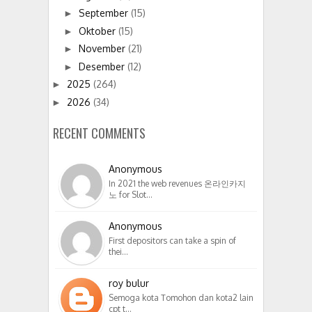
September
(15)
►
Oktober
(15)
►
November
(21)
►
Desember
(12)
►
2025
(264)
►
2026
(34)
►
RECENT COMMENTS
Anonymous
In 2021 the web revenues 온라인카지
노 for Slot…
Anonymous
First depositors can take a spin of
thei…
roy bulur
Semoga kota Tomohon dan kota2 lain
cpt t…