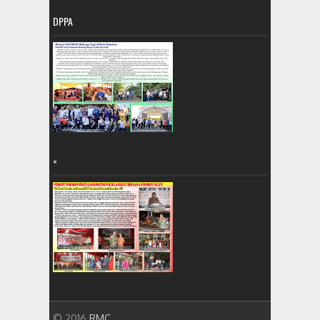
DPPA
=
© 2016.
RMC