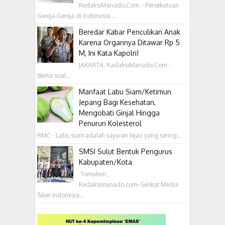
RedaksiManado.Com - Persekutuan
Gereja-Gereja di Indonesia...
Beredar Kabar Penculikan Anak
Karena Organnya Ditawar Rp 5
M, Ini Kata Kapolri!
JAKARTA, RadaksiManado.Com -
Berita soal...
Manfaat Labu Siam/Ketimun
Jepang Bagi Kesehatan,
Mengobati Ginjal Hingga
Penurun Kolesterol
RMC - Labu siam adalah sayuran hijau yang sering...
SMSI Sulut Bentuk Pengurus
Kabupaten/Kota
‎ Tomohon ,
Redaksimanado.com~Serikat Media
Siber Indonesia...