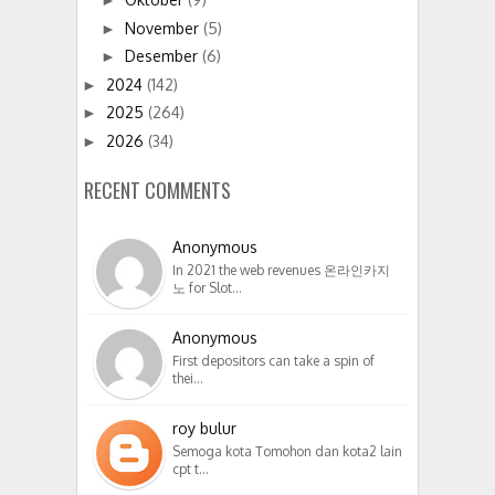
►
November
(5)
►
Desember
(6)
►
2024
(142)
►
2025
(264)
►
2026
(34)
►
RECENT COMMENTS
Anonymous
In 2021 the web revenues 온라인카지
노 for Slot…
Anonymous
First depositors can take a spin of
thei…
roy bulur
Semoga kota Tomohon dan kota2 lain
cpt t…