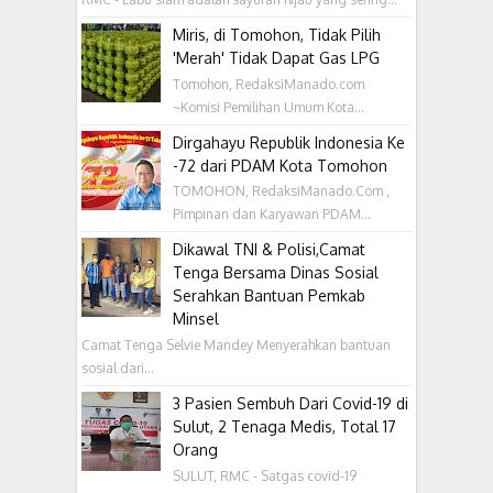
Miris, di Tomohon, Tidak Pilih
'Merah' Tidak Dapat Gas LPG
Tomohon, RedaksiManado.com
~Komisi Pemilihan Umum Kota...
Dirgahayu Republik Indonesia Ke
-72 dari PDAM Kota Tomohon
TOMOHON, RedaksiManado.Com ,
Pimpinan dan Karyawan PDAM...
Dikawal TNI & Polisi,Camat
Tenga Bersama Dinas Sosial
Serahkan Bantuan Pemkab
Minsel
Camat Tenga Selvie Mandey Menyerahkan bantuan
sosial dari...
3 Pasien Sembuh Dari Covid-19 di
Sulut, 2 Tenaga Medis, Total 17
Orang
SULUT, RMC - Satgas covid-19