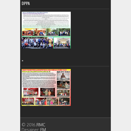
DPPA
=
© 2016.
RMC
Desainer:
FM