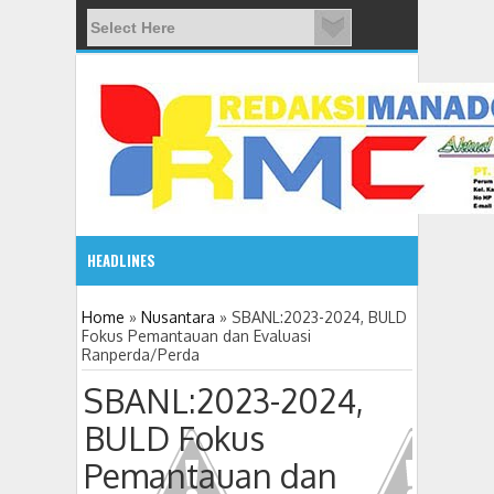
HEADLINES
08:03 AM
Home
»
Nusantara
»
SBANL:2023-2024, BULD
Fokus Pemantauan dan Evaluasi
Ranperda/Perda
ADVETORIAL JONRU GANTIKAN MONO PIMPIN DPRD TO
SBANL:2023-2024,
BULD Fokus
Pemantauan dan