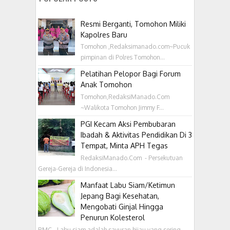
Resmi Berganti, Tomohon Miliki
Kapolres Baru
Tomohon ,Redaksimanado.com~Pucuk
pimpinan di Polres Tomohon...
Pelatihan Pelopor Bagi Forum
Anak Tomohon
Tomohon,RedaksiManado.Com
~Walikota Tomohon Jimmy F...
PGI Kecam Aksi Pembubaran
Ibadah & Aktivitas Pendidikan Di 3
Tempat, Minta APH Tegas
RedaksiManado.Com - Persekutuan
Gereja-Gereja di Indonesia...
Manfaat Labu Siam/Ketimun
Jepang Bagi Kesehatan,
Mengobati Ginjal Hingga
Penurun Kolesterol
RMC - Labu siam adalah sayuran hijau yang sering...