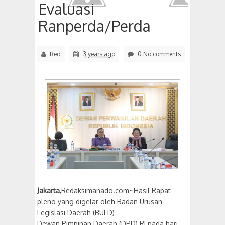
Evaluasi
Ranperda/Perda
Red
3 years ago
0 No comments
Jakarta
,Redaksimanado.com~Hasil Rapat
pleno yang digelar oleh Badan Urusan
Legislasi Daerah (BULD)
Dewan Pimpinan Daerah (DPD) RI pada hari