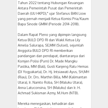
Tahun 2022 tentang Hubungan Keuangan
Antara Pemerintah Pusat dan Pemerintah
Daerah (UU HKPD)," ujar Stefanus BAN Liow
yang pernah menjadi Ketua Komisi Pria/Kaum
Bapa Sinode GMIM (Periode 2014-2018).
Dalam Rapat Pleno yang dipimpin langsung
Ketua BULD DPD RI dan Wakil Ketua Lily
Amelia Salurapa, SE,MM (Sulsel), sejumlah
Anggota BULD DPD RI memberikan
pandangan dan pendapat, diantaranya dari
Komjen Polisi (Purn) Dr. Made Mangku
Pastika, MM (Bali), Gusti Kanjeng Ratu Hemas
(DI Yogyakarta), Dr. Hj. Intsiawati Ayus, SH,MH
(Riau), Dr. Drs. Marthin Billa, MM (Kalimantan
Utara), Ir. Namto Roba, SH (Maluku Utara),
Anna Latuconsina, SH (Maluku) dan Ir. H.
Achmad Sukisman Azmy, M.Hum (NTB).
Mereka menegaskan, kehadiran dan