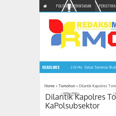
POLITIK PEMERINTAHAN
PERISTIWA
HEADLINES
12:37 PM
Home
»
Tomohon
»
Dilantik Kapolres To
Dilantik Kapolres T
KaPolsubsektor