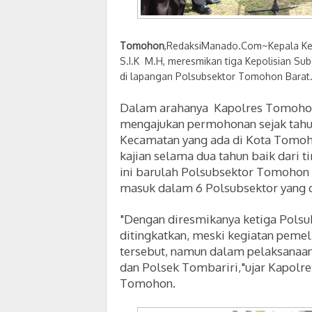
Tomohon
,RedaksiManado.Com~Kepala Kep
S.I.K M.H, meresmikan tiga Kepolisian Su
di lapangan Polsubsektor Tomohon Barat
Dalam arahanya Kapolres Tomoh
mengajukan permohonan sejak tahu
Kecamatan yang ada di Kota Tomoh
kajian selama dua tahun baik dari t
ini barulah
Polsubsektor Tomohon 
masuk dalam 6 Polsubsektor yang di
"Dengan diresmikanya ketiga Pol
su
ditingkatkan, meski
kegiatan pemel
tersebut, namun dalam pelaksana
dan Polsek Tombariri,"ujar Kapolres
Tomohon.