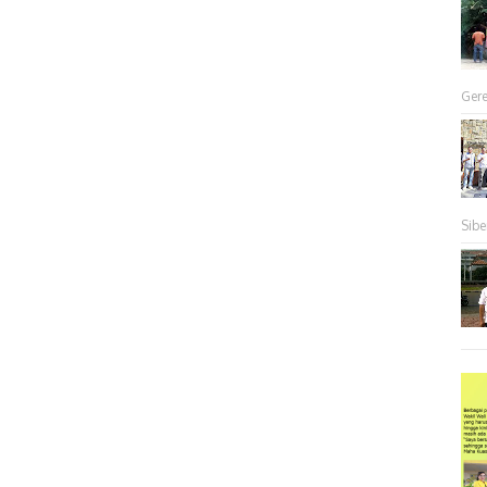
Gere
Sibe