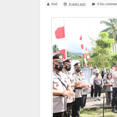
Red
4 years ago
0 No commen