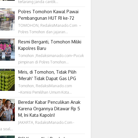
terlarang janda cantik...
Polres Tomohon Kawal Pawai
Pembangunan HUT RI ke-72
TOMOHON, RedaksiManado.Com –
Polres Tomohon dan jajaran...
Resmi Berganti, Tomohon Miliki
Kapolres Baru
Tomohon ,Redaksimanado.com~Pucuk
pimpinan di Polres Tomohon...
Miris, di Tomohon, Tidak Pilih
'Merah' Tidak Dapat Gas LPG
Tomohon, RedaksiManado.com
~Komisi Pemilihan Umum Kota...
Beredar Kabar Penculikan Anak
Karena Organnya Ditawar Rp 5
M, Ini Kata Kapolri!
JAKARTA, RadaksiManado.Com -
a soal...