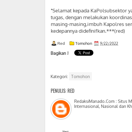
"S
elamat kepada KaPolsubsektor ya
tugas, dengan melakukan koordinas
masing-masing,imbuh Kapolres sert
kedepannya didefinifkan.***(red)
Red
Tomohon
9/22/2022
Bagikan !
Kategori:
Tomohon
PENULIS: RED
RedaksiManado.Com : Situs Me
Internasional, Nasional dan K
Next