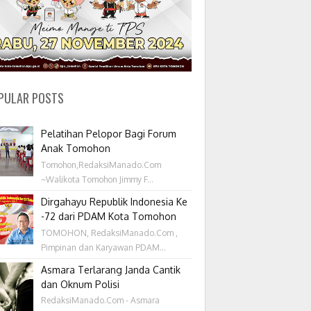
PULAR POSTS
Pelatihan Pelopor Bagi Forum
Anak Tomohon
Tomohon,RedaksiManado.Com
~Walikota Tomohon Jimmy F...
Dirgahayu Republik Indonesia Ke
-72 dari PDAM Kota Tomohon
TOMOHON, RedaksiManado.Com ,
Pimpinan dan Karyawan PDAM...
Asmara Terlarang Janda Cantik
dan Oknum Polisi
RedaksiManado.Com - Asmara