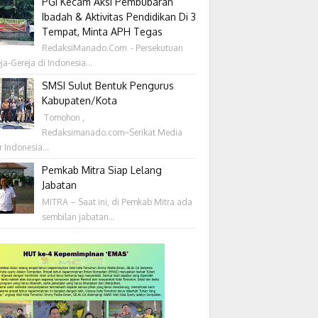
PGI Kecam Aksi Pembubaran
Ibadah & Aktivitas Pendidikan Di 3
Tempat, Minta APH Tegas
RedaksiManado.Com - Persekutuan
ja-Gereja di Indonesia...
SMSI Sulut Bentuk Pengurus
Kabupaten/Kota
‎ Tomohon ,
Redaksimanado.com~Serikat Media
r Indonesia...
Pemkab Mitra Siap Lelang
Jabatan
MITRA – Saat ini, di Pemkab Mitra ada
sembilan jabatan...