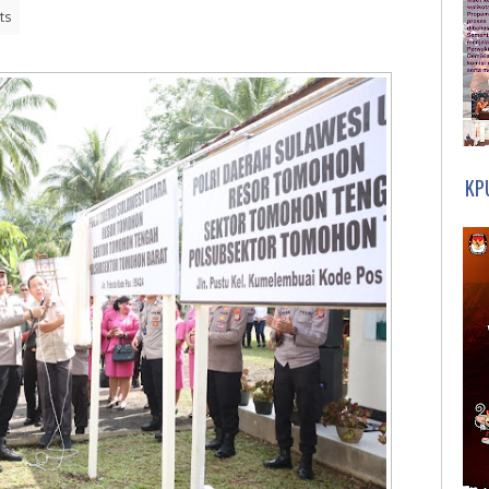
ts
KP