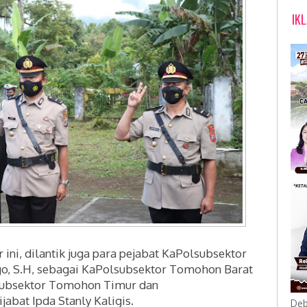
IK
ini, dilantik juga para pejabat KaPolsubsektor
o, S.H, sebagai
KaPolsubsektor Tomohon Barat
ubsektor Tomohon Timur dan
ijabat
Ipda Stanly Kaligis.
Deb