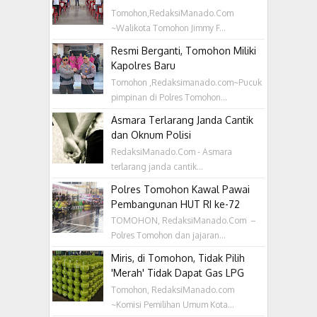
Tomohon,RedaksiManado.Com
~Walikota Tomohon Jimmy F...
Resmi Berganti, Tomohon Miliki
Kapolres Baru
Tomohon ,Redaksimanado.com~Pucuk
pimpinan di Polres Tomohon...
Asmara Terlarang Janda Cantik
dan Oknum Polisi
RedaksiManado.Com - Asmara
terlarang janda cantik...
Polres Tomohon Kawal Pawai
Pembangunan HUT RI ke-72
TOMOHON, RedaksiManado.Com –
Polres Tomohon dan jajaran...
Miris, di Tomohon, Tidak Pilih
'Merah' Tidak Dapat Gas LPG
Tomohon, RedaksiManado.com
~Komisi Pemilihan Umum Kota...