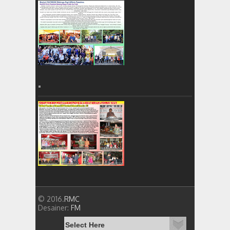
=
© 2016.
RMC
Desainer:
FM