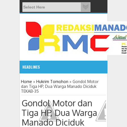
HEADLINES
08:03 AM
Home
»
Hukrim Tomohon
»
Gondol Motor
dan Tiga HP, Dua Warga Manado Diciduk
TEKAB-35
ADVETORIAL JONRU GANTIKAN MONO PIMPIN DPRD TO
Gondol Motor dan
Tiga HP, Dua Warga
Manado Diciduk