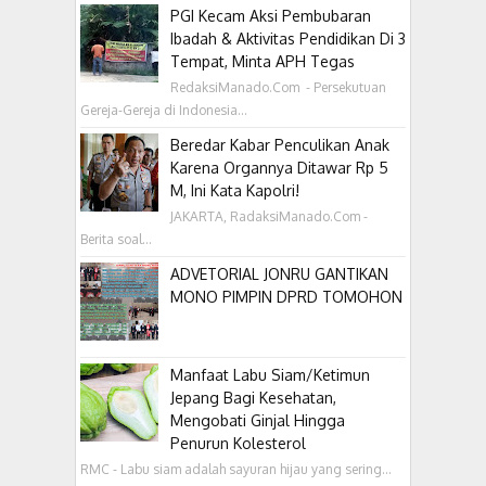
PGI Kecam Aksi Pembubaran
Ibadah & Aktivitas Pendidikan Di 3
Tempat, Minta APH Tegas
RedaksiManado.Com - Persekutuan
Gereja-Gereja di Indonesia...
Beredar Kabar Penculikan Anak
Karena Organnya Ditawar Rp 5
M, Ini Kata Kapolri!
JAKARTA, RadaksiManado.Com -
Berita soal...
ADVETORIAL JONRU GANTIKAN
MONO PIMPIN DPRD TOMOHON
Manfaat Labu Siam/Ketimun
Jepang Bagi Kesehatan,
Mengobati Ginjal Hingga
Penurun Kolesterol
RMC - Labu siam adalah sayuran hijau yang sering...