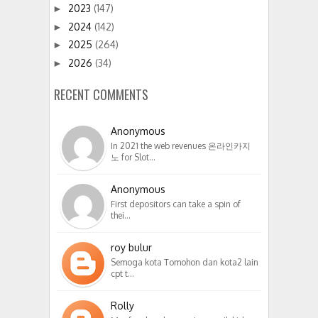
2023
(147)
►
2024
(142)
►
2025
(264)
►
2026
(34)
►
RECENT COMMENTS
Anonymous
In 2021 the web revenues 온라인카지
노 for Slot…
Anonymous
First depositors can take a spin of
thei…
roy bulur
Semoga kota Tomohon dan kota2 lain
cpt t…
Rolly