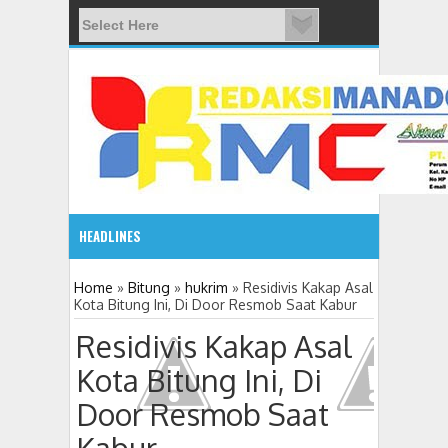
HEADLINES
08:03 AM
Home
»
Bitung
»
hukrim
»
Residivis Kakap Asal
Kota Bitung Ini, Di Door Resmob Saat Kabur
ADVETORIAL JONRU GANTIKAN MONO PIMPIN DPRD TO
Residivis Kakap Asal
Kota Bitung Ini, Di
Door Resmob Saat