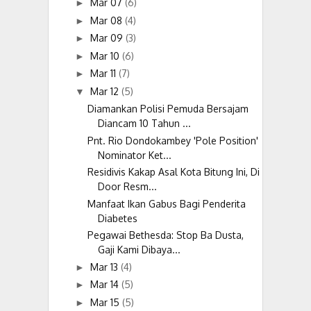
Mar 07
(6)
►
Mar 08
(4)
►
Mar 09
(3)
►
Mar 10
(6)
►
Mar 11
(7)
►
Mar 12
(5)
▼
Diamankan Polisi Pemuda Bersajam
Diancam 10 Tahun ...
Pnt. Rio Dondokambey 'Pole Position'
Nominator Ket...
Residivis Kakap Asal Kota Bitung Ini, Di
Door Resm...
Manfaat Ikan Gabus Bagi Penderita
Diabetes
Pegawai Bethesda: Stop Ba Dusta,
Gaji Kami Dibaya...
Mar 13
(4)
►
Mar 14
(5)
►
Mar 15
(5)
►