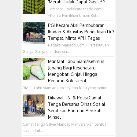
'Merah' Tidak Dapat Gas LPG
Tomohon, RedaksiManado.com
~Komisi Pemilihan Umum Kota...
PGI Kecam Aksi Pembubaran
Ibadah & Aktivitas Pendidikan Di 3
Tempat, Minta APH Tegas
RedaksiManado.Com - Persekutuan
Gereja-Gereja di Indonesia...
Manfaat Labu Siam/Ketimun
Jepang Bagi Kesehatan,
Mengobati Ginjal Hingga
Penurun Kolesterol
RMC - Labu siam adalah sayuran hijau yang sering...
Dikawal TNI & Polisi,Camat
Tenga Bersama Dinas Sosial
Serahkan Bantuan Pemkab
Minsel
Camat Tenga Selvie Mandey Menyerahkan bantuan
sosial dari...