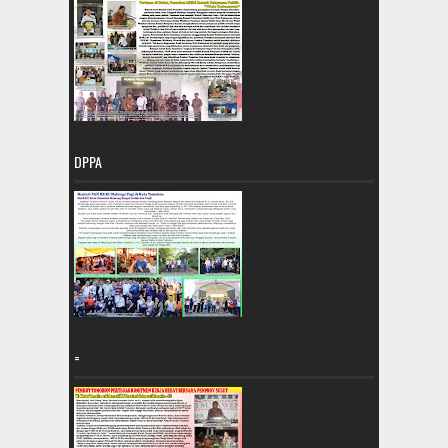
DPPA
=