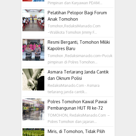
Pimpinan dan Karyawan PDAM...
Pelatihan Pelopor Bagi Forum
Anak Tomohon
Tomohon,RedaksiManado.Com
~Walikota Tomohon Jimmy F...
Resmi Berganti, Tomohon Miliki
Kapolres Baru
Tomohon ,Redaksimanado.com~Pucuk
pimpinan di Polres Tomohon...
Asmara Terlarang Janda Cantik
dan Oknum Polisi
RedaksiManado.Com - Asmara
terlarang janda cantik...
Polres Tomohon Kawal Pawai
Pembangunan HUT RI ke-72
TOMOHON, RedaksiManado.Com –
Polres Tomohon dan jajaran...
Miris, di Tomohon, Tidak Pilih