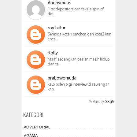
Anonymous
First depositors can take a spin of
thei…
roy bulur
Semoga kota Tomohon dan kota2 lain
cpt t…
Rolly
Maaf,sedangkan pasien masih hidup
dan ta…
prabowomuda
kalo boleh pigi interview d sawangan
knp…
Widget by
Google
KATEGORI
ADVERTORIAL
AGAMA