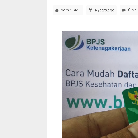
Admin RMC
4 years ago
0 No 