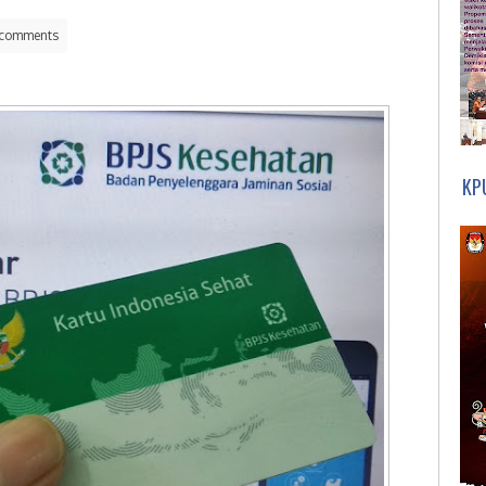
comments
KP