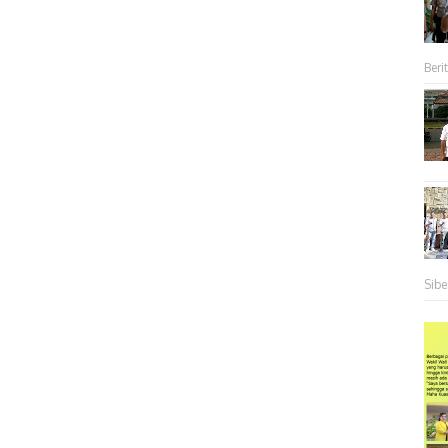
Berit
Sibe