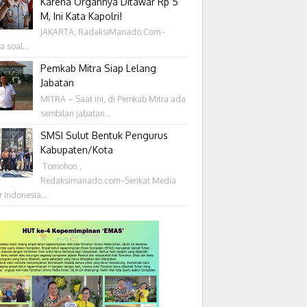
Karena Organnya Ditawar Rp 5
M, Ini Kata Kapolri!
JAKARTA, RadaksiManado.Com -
a soal...
Pemkab Mitra Siap Lelang
Jabatan
MITRA – Saat ini, di Pemkab Mitra ada
sembilan jabatan...
SMSI Sulut Bentuk Pengurus
Kabupaten/Kota
‎ Tomohon ,
Redaksimanado.com~Serikat Media
r Indonesia...