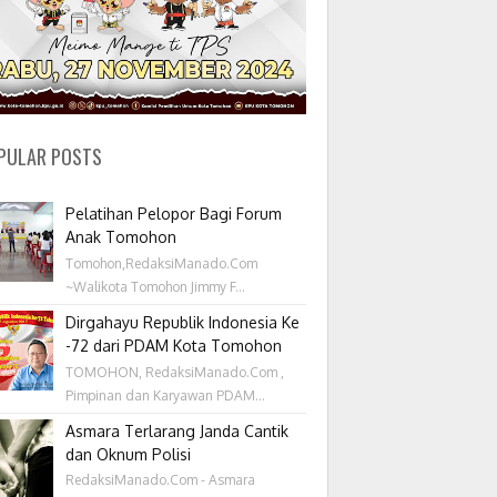
PULAR POSTS
Pelatihan Pelopor Bagi Forum
Anak Tomohon
Tomohon,RedaksiManado.Com
~Walikota Tomohon Jimmy F...
Dirgahayu Republik Indonesia Ke
-72 dari PDAM Kota Tomohon
TOMOHON, RedaksiManado.Com ,
Pimpinan dan Karyawan PDAM...
Asmara Terlarang Janda Cantik
dan Oknum Polisi
RedaksiManado.Com - Asmara