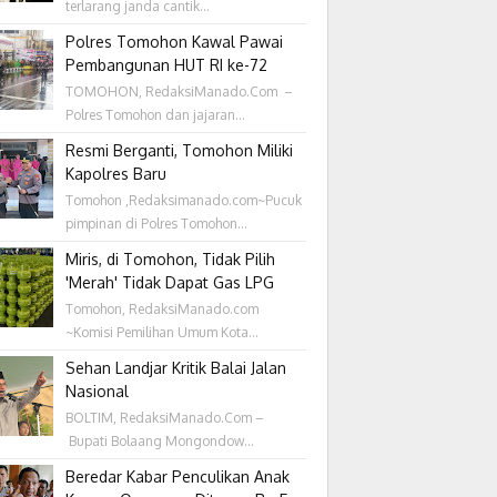
terlarang janda cantik...
Polres Tomohon Kawal Pawai
Pembangunan HUT RI ke-72
TOMOHON, RedaksiManado.Com –
Polres Tomohon dan jajaran...
Resmi Berganti, Tomohon Miliki
Kapolres Baru
Tomohon ,Redaksimanado.com~Pucuk
pimpinan di Polres Tomohon...
Miris, di Tomohon, Tidak Pilih
'Merah' Tidak Dapat Gas LPG
Tomohon, RedaksiManado.com
~Komisi Pemilihan Umum Kota...
Sehan Landjar Kritik Balai Jalan
Nasional
BOLTIM, RedaksiManado.Com –
Bupati Bolaang Mongondow...
Beredar Kabar Penculikan Anak