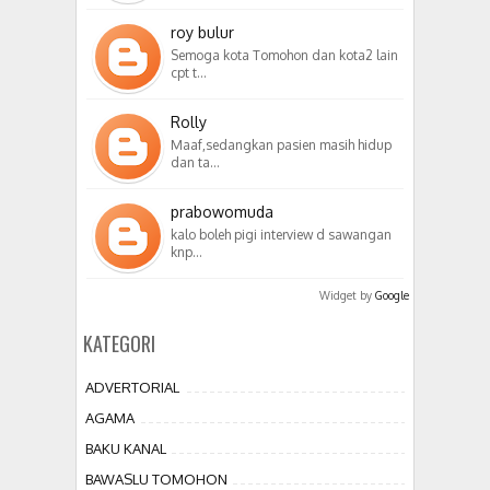
roy bulur
Semoga kota Tomohon dan kota2 lain
cpt t…
Rolly
Maaf,sedangkan pasien masih hidup
dan ta…
prabowomuda
kalo boleh pigi interview d sawangan
knp…
Widget by
Google
KATEGORI
ADVERTORIAL
AGAMA
BAKU KANAL
BAWASLU TOMOHON