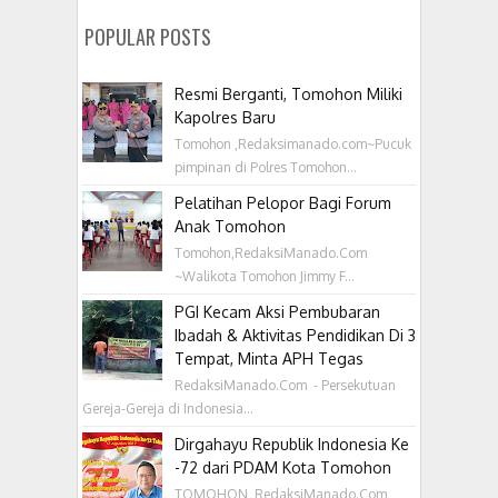
POPULAR POSTS
Resmi Berganti, Tomohon Miliki
Kapolres Baru
Tomohon ,Redaksimanado.com~Pucuk
pimpinan di Polres Tomohon...
Pelatihan Pelopor Bagi Forum
Anak Tomohon
Tomohon,RedaksiManado.Com
~Walikota Tomohon Jimmy F...
PGI Kecam Aksi Pembubaran
Ibadah & Aktivitas Pendidikan Di 3
Tempat, Minta APH Tegas
RedaksiManado.Com - Persekutuan
Gereja-Gereja di Indonesia...
Dirgahayu Republik Indonesia Ke
-72 dari PDAM Kota Tomohon
TOMOHON, RedaksiManado.Com ,