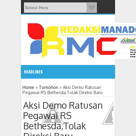
HEADLINES
08:03 AM
Home
»
Tomohon
»
Aksi Demo Ratusan
Pegawai RS Bethesda,Tolak Direksi Baru
ADVETORIAL JONRU GANTIKAN MONO PIMPIN DPRD TO
Aksi Demo Ratusan
Pegawai RS
Bethesda,Tolak