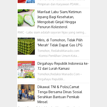
Pimpinan dan Karyawan PDAM...
Manfaat Labu Siam/Ketimun
Jepang Bagi Kesehatan,
Mengobati Ginjal Hingga
Penurun Kolesterol
RMC - Labu siam adalah sayuran hijau yang sering...
Miris, di Tomohon, Tidak Pilih
'Merah' Tidak Dapat Gas LPG
Tomohon, RedaksiManado.com
~Komisi Pemilihan Umum Kota...
Dirgahayu Republik Indonesia ke-
72 dari Lurah Kamasi
Tomohon,Redaksi Manado.Com ~
Dirgahayu Republik...
Dikawal TNI & Polisi,Camat
Tenga Bersama Dinas Sosial
Serahkan Bantuan Pemkab
Minsel