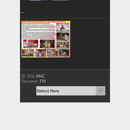
=
© 2016.
RMC
Desainer:
FM