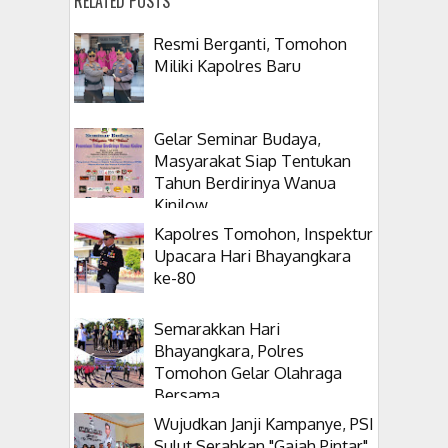
RELATED POSTS
Resmi Berganti, Tomohon
Miliki Kapolres Baru
Gelar Seminar Budaya,
Masyarakat Siap Tentukan
Tahun Berdirinya Wanua
Kinilow
Kapolres Tomohon, Inspektur
Upacara Hari Bhayangkara
ke-80
Semarakkan Hari
Bhayangkara, Polres
Tomohon Gelar Olahraga
Bersama
Wujudkan Janji Kampanye, PSI
Sulut Serahkan "Gajah Pintar"