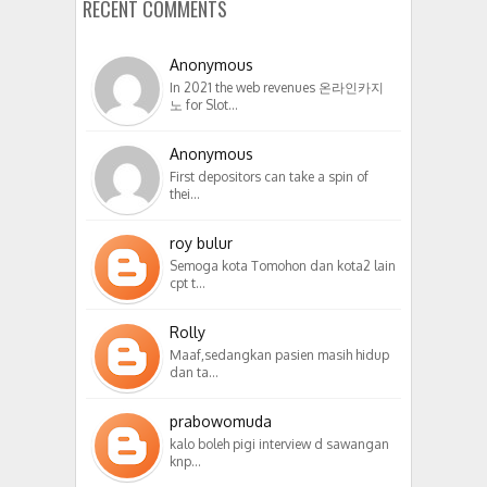
RECENT COMMENTS
Anonymous
In 2021 the web revenues 온라인카지
노 for Slot…
Anonymous
First depositors can take a spin of
thei…
roy bulur
Semoga kota Tomohon dan kota2 lain
cpt t…
Rolly
Maaf,sedangkan pasien masih hidup
dan ta…
prabowomuda
kalo boleh pigi interview d sawangan
knp…