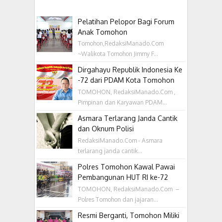
Pelatihan Pelopor Bagi Forum
Anak Tomohon
Tomohon,RedaksiManado.Com
~Walikota Tomohon Jimmy F...
Dirgahayu Republik Indonesia Ke
-72 dari PDAM Kota Tomohon
TOMOHON, RedaksiManado.Com ,
Pimpinan dan Karyawan PDAM...
Asmara Terlarang Janda Cantik
dan Oknum Polisi
RedaksiManado.Com - Asmara
terlarang janda cantik...
Polres Tomohon Kawal Pawai
Pembangunan HUT RI ke-72
TOMOHON, RedaksiManado.Com –
Polres Tomohon dan jajaran...
Resmi Berganti, Tomohon Miliki