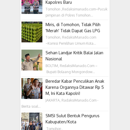
Kapolres Baru
Tomohon ,Redaksimanado.com~Pucuk
pimpinan di Polres Tomohon...
Miris, di Tomohon, Tidak Pilih
'Merah' Tidak Dapat Gas LPG
Tomohon, RedaksiManado.com
~Komisi Pemilihan Umum Kota...
Sehan Landjar Kritik Balai Jalan
Nasional
BOLTIM, RedaksiManado.Com –
Bupati Bolaang Mongondow...
Beredar Kabar Penculikan Anak
Karena Organnya Ditawar Rp 5
M, Ini Kata Kapolri!
JAKARTA, RadaksiManado.Com -
Berita soal...
SMSI Sulut Bentuk Pengurus
Kabupaten/Kota
‎ Tomohon ,