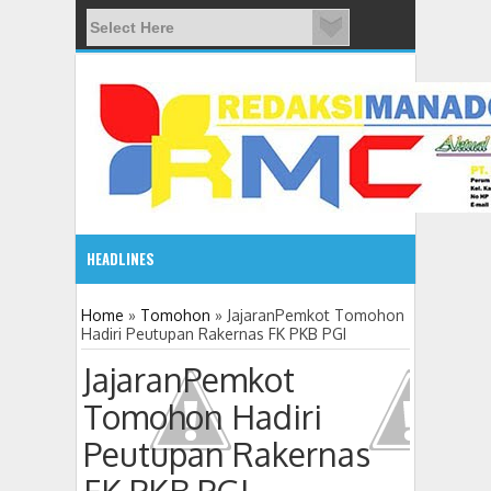
HEADLINES
12:37 PM
Home
»
Tomohon
»
JajaranPemkot Tomohon
Hadiri Peutupan Rakernas FK PKB PGI
Kapolres Tomohon, Inspektur Upacara Hari Bhayangkara 
JajaranPemkot
Tomohon Hadiri
Peutupan Rakernas