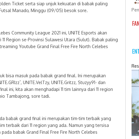
lden Ticket serta siap unjuk kekuatan di babak paling
Pen
 Futsal Manado, Minggu (09/05) besok sore.
FA
elebes Community League 2021 ini, UNITE Esports akan
 11 Region se-Provinsi Sulawesi Utara (Sulut). Babak paling
 streaming Youtube Grand Final Free Fire North Celebes
EN
Res
k bisa masuk pada babak grand final. Ini merupakan
TE.GRIzz`, UNITE.VelTzy, UNITE.Gritzz, Stuzyy91- dan
l ini, kita akan menghadapi 11 tim lainnya dari 11 region
bio Tambajong, sore tadi.
da babak grand final ini merupakan tim-tim terbaik yang
 tim terbaik dari 11 region yang ada. Namun yang tersisa
 pada babak Grand Final Free Fire North Celebes