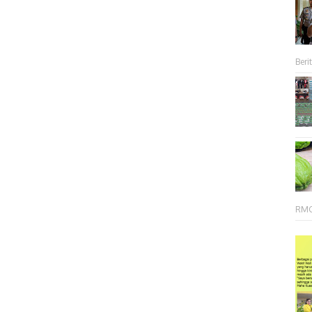
Berit
RMC 