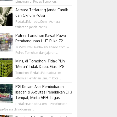
pimpinan di Polres Tomohon...
Asmara Terlarang Janda Cantik
dan Oknum Polisi
RedaksiManado.Com - Asmara
terlarang janda cantik...
Polres Tomohon Kawal Pawai
Pembangunan HUT RI ke-72
TOMOHON, RedaksiManado.Com –
Polres Tomohon dan jajaran...
Miris, di Tomohon, Tidak Pilih
'Merah' Tidak Dapat Gas LPG
Tomohon, RedaksiManado.com
~Komisi Pemilihan Umum Kota...
PGI Kecam Aksi Pembubaran
Ibadah & Aktivitas Pendidikan Di 3
Tempat, Minta APH Tegas
RedaksiManado.Com - Persekutuan
ja-Gereja di Indonesia...