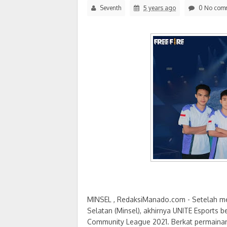
Seventh
5 years ago
0 No com
MINSEL , RedaksiManado.com - Setelah me
Selatan (Minsel), akhirnya UNITE Esports b
Community League 2021. Berkat permainan