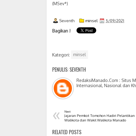
(MSev*)
Seventh
minsel
5/09/2021
Bagikan !
Kategori:
minsel
PENULIS: SEVENTH
RedaksiManado.Com : Situs Me
Internasional, Nasional dan K
«
Next
Jajaran Pemkot Tomohon Hadiri Pelantikan
Walikota dan Wakil Walikota Manado
RELATED POSTS