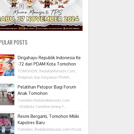
PULAR POSTS
Dirgahayu Republik Indonesia Ke
-72 dari PDAM Kota Tomohon
TOMOHON, RedaksiManado.Com ,
Pimpinan dan Karyawan PDAM...
Pelatihan Pelopor Bagi Forum
Anak Tomohon
Tomohon,RedaksiManado.Com
~Walikota Tomohon Jimmy F...
Resmi Berganti, Tomohon Miliki
Kapolres Baru
Tomohon ,Redaksimanado.com~Pucuk