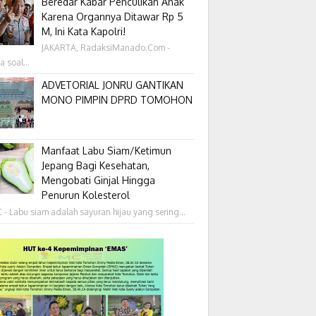
Beredar Kabar Penculikan Anak
Karena Organnya Ditawar Rp 5
M, Ini Kata Kapolri!
JAKARTA, RadaksiManado.Com -
a soal...
ADVETORIAL JONRU GANTIKAN
MONO PIMPIN DPRD TOMOHON
Manfaat Labu Siam/Ketimun
Jepang Bagi Kesehatan,
Mengobati Ginjal Hingga
Penurun Kolesterol
- Labu siam adalah sayuran hijau yang sering...