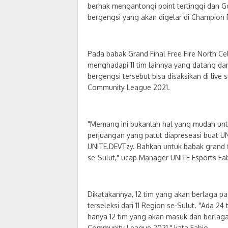
berhak mengantongi point tertinggi dan Go
bergengsi yang akan digelar di Champion
Pada babak Grand Final Free Fire North C
menghadapi 11 tim lainnya yang datang dari
bergengsi tersebut bisa disaksikan di live
Community League 2021.
"Memang ini bukanlah hal yang mudah untu
perjuangan yang patut diapreseasi buat UNI
UNITE.DEVTzy. Bahkan untuk babak grand fina
se-Sulut," ucap Manager UNITE Esports Fa
Dikatakannya, 12 tim yang akan berlaga pa
terseleksi dari 11 Region se-Sulut. "Ada 24
hanya 12 tim yang akan masuk dan berlaga
Community League 2021," kata Fabio.