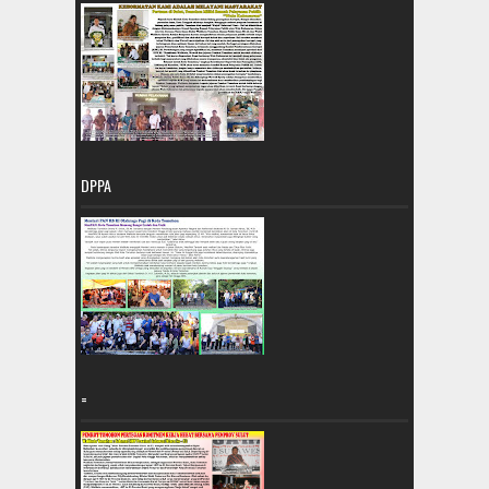
DPPA
=