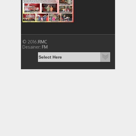
© 2016.
RMC
Desainer:
FM