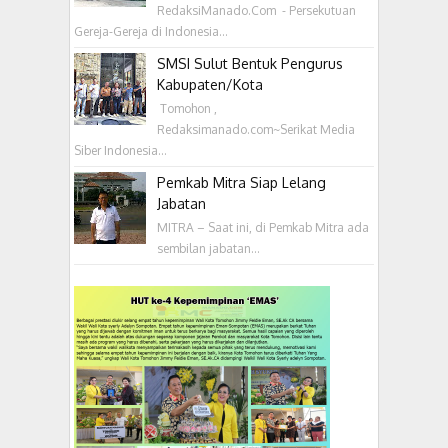
RedaksiManado.Com - Persekutuan
Gereja-Gereja di Indonesia...
SMSI Sulut Bentuk Pengurus
Kabupaten/Kota
‎ Tomohon ,
Redaksimanado.com~Serikat Media
Siber Indonesia...
Pemkab Mitra Siap Lelang
Jabatan
MITRA – Saat ini, di Pemkab Mitra ada
sembilan jabatan...