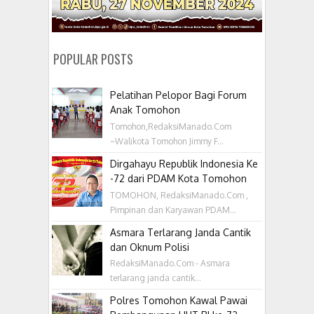
POPULAR POSTS
Pelatihan Pelopor Bagi Forum
Anak Tomohon
Tomohon,RedaksiManado.Com
~Walikota Tomohon Jimmy F...
Dirgahayu Republik Indonesia Ke
-72 dari PDAM Kota Tomohon
TOMOHON, RedaksiManado.Com ,
Pimpinan dan Karyawan PDAM...
Asmara Terlarang Janda Cantik
dan Oknum Polisi
RedaksiManado.Com - Asmara
terlarang janda cantik...
Polres Tomohon Kawal Pawai