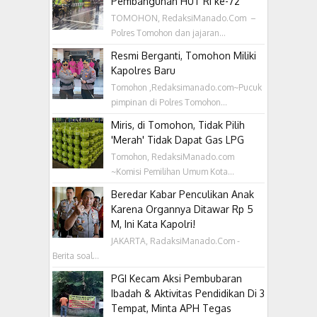
Pembangunan HUT RI ke-72
TOMOHON, RedaksiManado.Com –
Polres Tomohon dan jajaran...
Resmi Berganti, Tomohon Miliki
Kapolres Baru
Tomohon ,Redaksimanado.com~Pucuk
pimpinan di Polres Tomohon...
Miris, di Tomohon, Tidak Pilih
'Merah' Tidak Dapat Gas LPG
Tomohon, RedaksiManado.com
~Komisi Pemilihan Umum Kota...
Beredar Kabar Penculikan Anak
Karena Organnya Ditawar Rp 5
M, Ini Kata Kapolri!
JAKARTA, RadaksiManado.Com -
Berita soal...
PGI Kecam Aksi Pembubaran
Ibadah & Aktivitas Pendidikan Di 3
Tempat, Minta APH Tegas