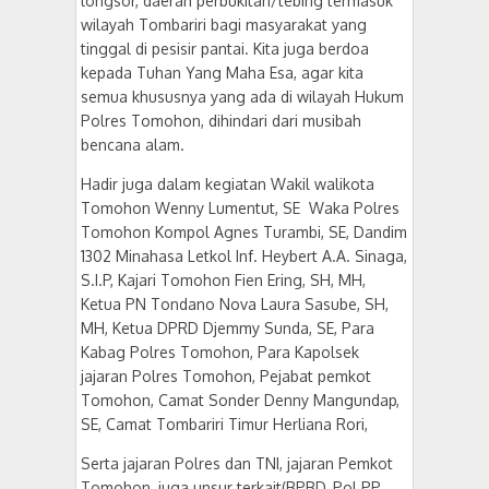
longsor, daerah perbukitan/tebing termasuk
wilayah Tombariri bagi masyarakat yang
tinggal di pesisir pantai. Kita juga berdoa
kepada Tuhan Yang Maha Esa, agar kita
semua khususnya yang ada di wilayah Hukum
Polres Tomohon, dihindari dari musibah
bencana alam.
Hadir juga dalam kegiatan Wakil walikota
Tomohon Wenny Lumentut, SE Waka Polres
Tomohon Kompol Agnes Turambi, SE, Dandim
1302 Minahasa Letkol Inf. Heybert A.A. Sinaga,
S.I.P, Kajari Tomohon Fien Ering, SH, MH,
Ketua PN Tondano Nova Laura Sasube, SH,
MH, Ketua DPRD Djemmy Sunda, SE, Para
Kabag Polres Tomohon, Para Kapolsek
jajaran Polres Tomohon, Pejabat pemkot
Tomohon, Camat Sonder Denny Mangundap,
SE, Camat Tombariri Timur Herliana Rori,
Serta jajaran Polres dan TNI, jajaran Pemkot
Tomohon, juga unsur terkait(BPBD, Pol PP