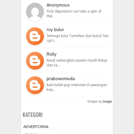
Anonymous
First depositors can take a spin of
thei…
roy bulur
Semoga kota Tomohon dan kota2 lain
cpt t…
Rolly
Maaf,sedangkan pasien masih hidup
dan ta…
prabowomuda
kalo boleh pigi interview d sawangan
knp…
Widget by
Google
KATEGORI
ADVERTORIAL