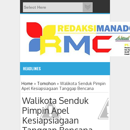
HEADLINES
2:10 PM
Home
»
Tomohon
»
Walikota Senduk Pimpin
Apel Kesiapsiagaan Tanggap Bencana
Gelar Seminar Budaya, Masyarakat Siap Tentukan Tahun B
Walikota Senduk
Pimpin Apel
Kesiapsiagaan