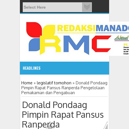
HEADLINES
08:03 AM
Home
»
legislatif tomohon
»
Donald Pondaag
Pimpin Rapat Pansus Ranperda Pengelolaan
Pemakaman dan Pengabuan
ADVETORIAL JONRU GANTIKAN MONO PIMPIN DPRD TO
Donald Pondaag
Pimpin Rapat Pansus
Ranperda