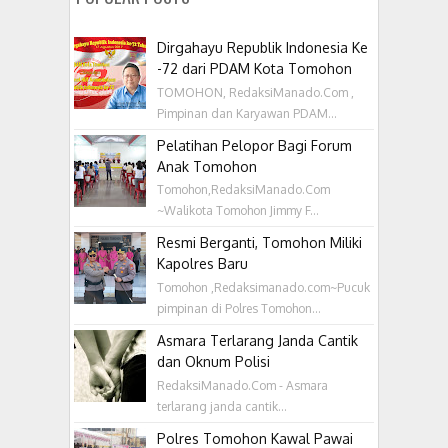
Dirgahayu Republik Indonesia Ke
-72 dari PDAM Kota Tomohon
TOMOHON, RedaksiManado.Com ,
Pimpinan dan Karyawan PDAM...
Pelatihan Pelopor Bagi Forum
Anak Tomohon
Tomohon,RedaksiManado.Com
~Walikota Tomohon Jimmy F...
Resmi Berganti, Tomohon Miliki
Kapolres Baru
Tomohon ,Redaksimanado.com~Pucuk
pimpinan di Polres Tomohon...
Asmara Terlarang Janda Cantik
dan Oknum Polisi
RedaksiManado.Com - Asmara
terlarang janda cantik...
Polres Tomohon Kawal Pawai