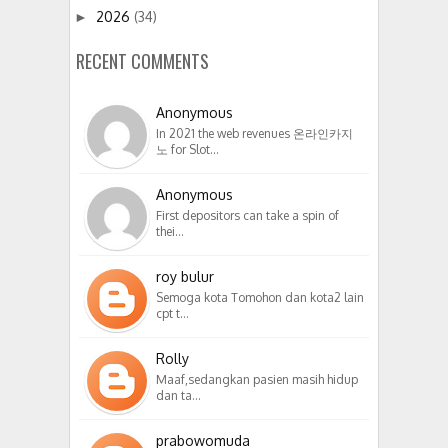
2026
(34)
►
RECENT COMMENTS
Anonymous
In 2021 the web revenues 온라인카지
노 for Slot…
Anonymous
First depositors can take a spin of
thei…
roy bulur
Semoga kota Tomohon dan kota2 lain
cpt t…
Rolly
Maaf,sedangkan pasien masih hidup
dan ta…
prabowomuda