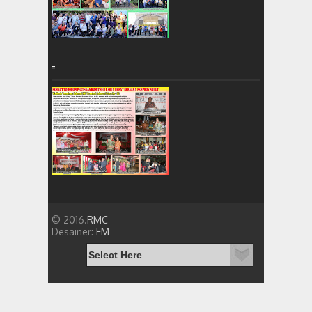
=
© 2016.
RMC
Desainer:
FM