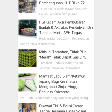
Pembangunan HUT RI ke-72
TOMOHON, RedaksiManado.Com –
Polres Tomohon dan jajaran...
PGI Kecam Aksi Pembubaran
Ibadah & Aktivitas Pendidikan Di 3
Tempat, Minta APH Tegas
RedaksiManado.Com - Persekutuan
Gereja-Gereja di Indonesia...
Miris, di Tomohon, Tidak Pilih
'Merah' Tidak Dapat Gas LPG
Tomohon, RedaksiManado.com
~Komisi Pemilihan Umum Kota...
Manfaat Labu Siam/Ketimun
Jepang Bagi Kesehatan,
Mengobati Ginjal Hingga
Penurun Kolesterol
RMC - Labu siam adalah sayuran hijau yang sering...
Dikawal TNI & Polisi,Camat
Tenga Bersama Dinas Sosial