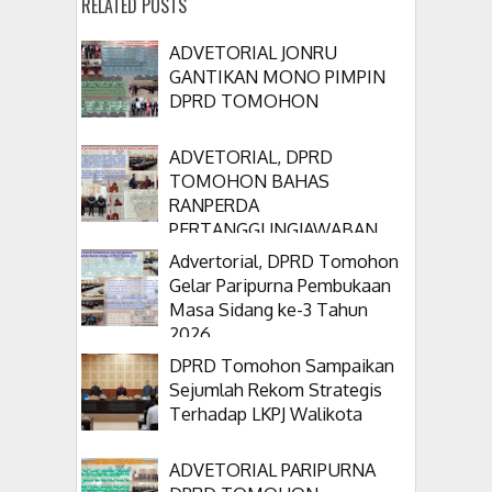
RELATED POSTS
ADVETORIAL JONRU
GANTIKAN MONO PIMPIN
DPRD TOMOHON
ADVETORIAL, DPRD
TOMOHON BAHAS
RANPERDA
PERTANGGUNGJAWABAN
APBD 2025
Advertorial, DPRD Tomohon
Gelar Paripurna Pembukaan
Masa Sidang ke-3 Tahun
2026
DPRD Tomohon Sampaikan
Sejumlah Rekom Strategis
Terhadap LKPJ Walikota
ADVETORIAL PARIPURNA