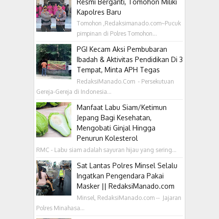
Resmi Berganti, Tomohon Miliki
Kapolres Baru
Tomohon ,Redaksimanado.com~Pucuk
pimpinan di Polres Tomohon...
PGI Kecam Aksi Pembubaran
Ibadah & Aktivitas Pendidikan Di 3
Tempat, Minta APH Tegas
RedaksiManado.Com - Persekutuan
Gereja-Gereja di Indonesia...
Manfaat Labu Siam/Ketimun
Jepang Bagi Kesehatan,
Mengobati Ginjal Hingga
Penurun Kolesterol
RMC - Labu siam adalah sayuran hijau yang sering...
Sat Lantas Polres Minsel Selalu
Ingatkan Pengendara Pakai
Masker || RedaksiManado.com
Minsel, RedaksiManado.com -- Jajaran
Polres Minahasa...