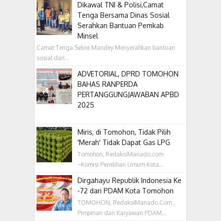
Dikawal TNI & Polisi,Camat
Tenga Bersama Dinas Sosial
Serahkan Bantuan Pemkab
Minsel
Camat Tenga Selvie Mandey Menyerahkan bantuan
sosial dari...
ADVETORIAL, DPRD TOMOHON
BAHAS RANPERDA
PERTANGGUNGJAWABAN APBD
2025
Miris, di Tomohon, Tidak Pilih
'Merah' Tidak Dapat Gas LPG
Tomohon, RedaksiManado.com
~Komisi Pemilihan Umum Kota...
Dirgahayu Republik Indonesia Ke
-72 dari PDAM Kota Tomohon
TOMOHON, RedaksiManado.Com ,
Pimpinan dan Karyawan PDAM...