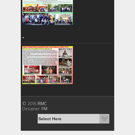
=
© 2016.
RMC
Desainer:
FM