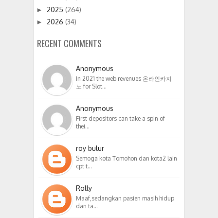
2025
(264)
►
2026
(34)
►
RECENT COMMENTS
Anonymous
In 2021 the web revenues 온라인카지
노 for Slot…
Anonymous
First depositors can take a spin of
thei…
roy bulur
Semoga kota Tomohon dan kota2 lain
cpt t…
Rolly
Maaf,sedangkan pasien masih hidup
dan ta…