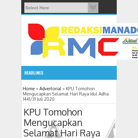
HEADLINES
08:03 AM
Home
»
Advertorial
»
KPU Tomohon
Mengucapkan Selamat Hari Raya Idul Adha
1441/31 Juli 2020
ADVETORIAL JONRU GANTIKAN MONO PIMPIN DPRD TO
KPU Tomohon
Mengucapkan
Selamat Hari Raya