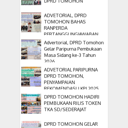
DPRD TOMOHON
ADVETORIAL, DPRD
TOMOHON BAHAS
RANPERDA
PERTANGGUNGJAWABAN
APBD 2025
Advertorial, DPRD Tomohon
Gelar Paripurna Pembukaan
Masa Sidang ke-3 Tahun
2026
ADVETORIAL PARIPURNA
DPRD TOMOHON,
PENYAMPAIAN
REKOMENDASI LKPJ 2025
DPRD TOMOHON HADIRI
PEMBUKAAN RILIS TOKEN
TKA SD/SEDERAJAT
DPRD TOMOHON GELAR