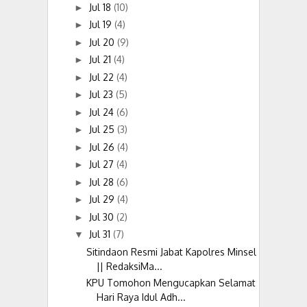
Jul 18
(10)
►
Jul 19
(4)
►
Jul 20
(9)
►
Jul 21
(4)
►
Jul 22
(4)
►
Jul 23
(5)
►
Jul 24
(6)
►
Jul 25
(3)
►
Jul 26
(4)
►
Jul 27
(4)
►
Jul 28
(6)
►
Jul 29
(4)
►
Jul 30
(2)
►
Jul 31
(7)
▼
Sitindaon Resmi Jabat Kapolres Minsel
|| RedaksiMa...
KPU Tomohon Mengucapkan Selamat
Hari Raya Idul Adh...