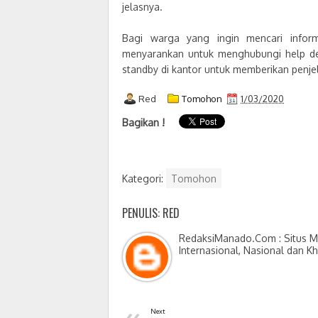
jelasnya.
Bagi warga yang ingin mencari inform
menyarankan untuk menghubungi help de
standby di kantor untuk memberikan penjel
Red
Tomohon
1/03/2020
Bagikan !
Kategori:
Tomohon
PENULIS: RED
RedaksiManado.Com : Situs Me
Internasional, Nasional dan K
«
Next