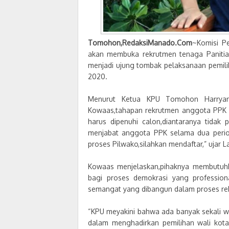
Tomohon,RedaksiManado.Com
~Komisi P
akan membuka rekrutmen tenaga Panitia 
menjadi ujung tombak pelaksanaan pemil
2020.
Menurut Ketua KPU Tomohon Harryanto
Kowaas,tahapan rekrutmen anggota PPK ak
harus dipenuhi calon,diantaranya tidak
menjabat anggota PPK selama dua perio
proses Pilwako,silahkan mendaftar,” ujar L
Kowaas menjelaskan,pihaknya membutuhka
bagi proses demokrasi yang professio
semangat yang dibangun dalam proses rek
“KPU meyakini bahwa ada banyak sekali
dalam menghadirkan pemilihan wali kota 