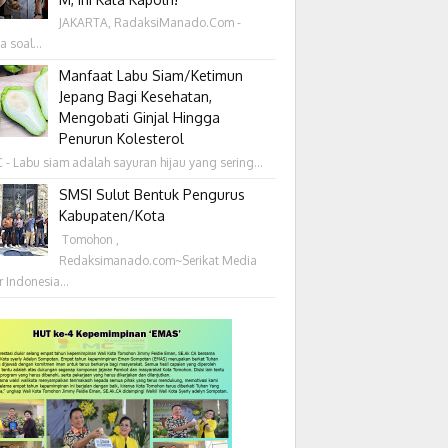
JAKARTA, RadaksiManado.Com -
a soal...
Manfaat Labu Siam/Ketimun
Jepang Bagi Kesehatan,
Mengobati Ginjal Hingga
Penurun Kolesterol
- Labu siam adalah sayuran hijau yang sering...
SMSI Sulut Bentuk Pengurus
Kabupaten/Kota
‎ Tomohon ,
Redaksimanado.com~Serikat Media
r Indonesia...