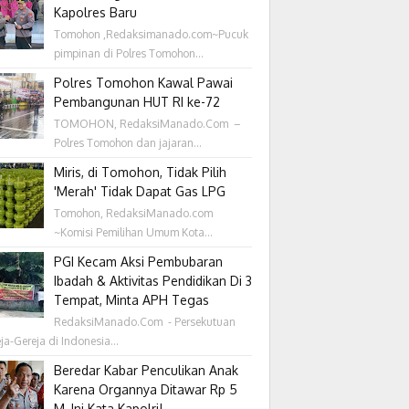
Kapolres Baru
Tomohon ,Redaksimanado.com~Pucuk
pimpinan di Polres Tomohon...
Polres Tomohon Kawal Pawai
Pembangunan HUT RI ke-72
TOMOHON, RedaksiManado.Com –
Polres Tomohon dan jajaran...
Miris, di Tomohon, Tidak Pilih
'Merah' Tidak Dapat Gas LPG
Tomohon, RedaksiManado.com
~Komisi Pemilihan Umum Kota...
PGI Kecam Aksi Pembubaran
Ibadah & Aktivitas Pendidikan Di 3
Tempat, Minta APH Tegas
RedaksiManado.Com - Persekutuan
ja-Gereja di Indonesia...
Beredar Kabar Penculikan Anak
Karena Organnya Ditawar Rp 5
M, Ini Kata Kapolri!