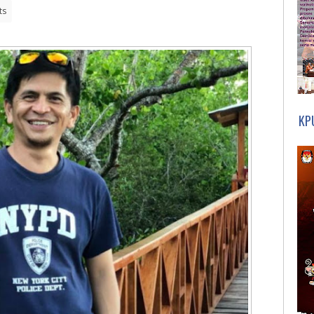
ts
KP