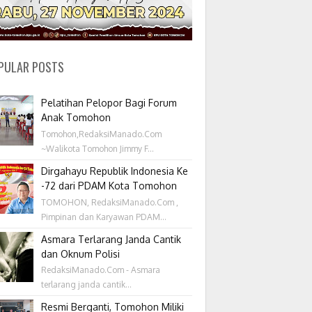
PULAR POSTS
Pelatihan Pelopor Bagi Forum
Anak Tomohon
Tomohon,RedaksiManado.Com
~Walikota Tomohon Jimmy F...
Dirgahayu Republik Indonesia Ke
-72 dari PDAM Kota Tomohon
TOMOHON, RedaksiManado.Com ,
Pimpinan dan Karyawan PDAM...
Asmara Terlarang Janda Cantik
dan Oknum Polisi
RedaksiManado.Com - Asmara
terlarang janda cantik...
Resmi Berganti, Tomohon Miliki