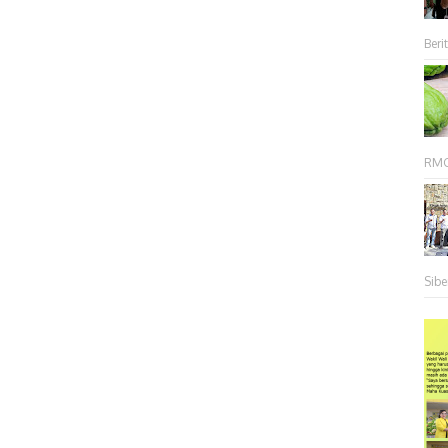
Berit
RMC 
Sibe