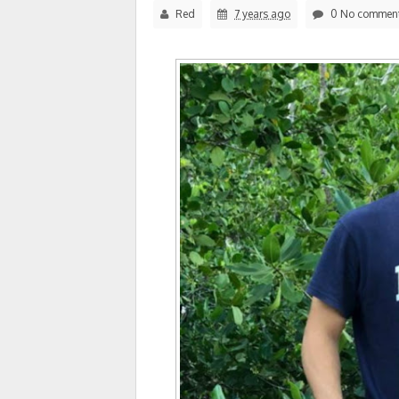
Red
7 years ago
0 No commen