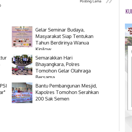
Posting Lama
0
KU
Gelar Seminar Budaya,
Masyarakat Siap Tentukan
Tahun Berdirinya Wanua
Kinilow
tur
Semarakkan Hari
a
Bhayangkara, Polres
Tomohon Gelar Olahraga
Bersama
 PSI
Bantu Pembangunan Mesjid,
ar"
Kapolres Tomohon Serahkan
200 Sak Semen