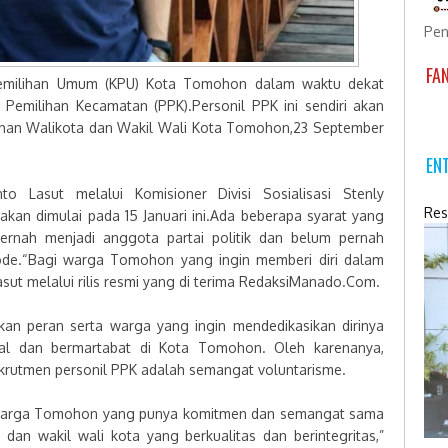
Pen
FA
emilihan Umum (KPU) Kota Tomohon dalam waktu dekat
Pemilihan Kecamatan (PPK).Personil PPK ini sendiri akan
ihan Walikota dan Wakil Wali Kota Tomohon,23 September
EN
 Lasut melalui Komisioner Divisi Sosialisasi Stenly
Res
an dimulai pada 15 Januari ini.Ada beberapa syarat yang
 pernah menjadi anggota partai politik dan belum pernah
de.“Bagi warga Tomohon yang ingin memberi diri dalam
asut melalui rilis resmi yang di terima RedaksiManado.Com.
n peran serta warga yang ingin mendedikasikan dirinya
nal dan bermartabat di Kota Tomohon. Oleh karenanya,
rutmen personil PPK adalah semangat voluntarisme.
 warga Tomohon yang punya komitmen dan semangat sama
dan wakil wali kota yang berkualitas dan berintegritas,”