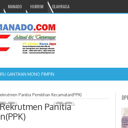
MANADO
HUKRIM
OLAHRAGA
NRU GANTIKAN MONO PIMPIN DPRD TOMOHON
krutmen Panitia Pemilihan Kecamatan(PPK)
DP
Rekrutmen Panitia
n(PPK)