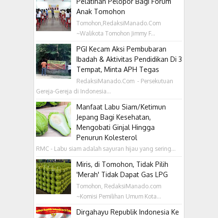
Pelatihan Pelopor Bagi Forum
Anak Tomohon
Tomohon,RedaksiManado.Com
~Walikota Tomohon Jimmy F...
PGI Kecam Aksi Pembubaran
Ibadah & Aktivitas Pendidikan Di 3
Tempat, Minta APH Tegas
RedaksiManado.Com - Persekutuan
Gereja-Gereja di Indonesia...
Manfaat Labu Siam/Ketimun
Jepang Bagi Kesehatan,
Mengobati Ginjal Hingga
Penurun Kolesterol
RMC - Labu siam adalah sayuran hijau yang sering...
Miris, di Tomohon, Tidak Pilih
'Merah' Tidak Dapat Gas LPG
Tomohon, RedaksiManado.com
~Komisi Pemilihan Umum Kota...
Dirgahayu Republik Indonesia Ke