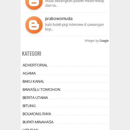
Maaf,sedangkan pasien masih hidup
dan ta…
prabowomuda
kalo boleh pigi interview d sawangan
knp…
Widget by
Google
KATEGORI
ADVERTORIAL
AGAMA
BAKU KANAL
BAWASLU TOMOHON
BERITA UTAMA
BITUNG
BOLMONG RAYA
BUPATI MINAHASA