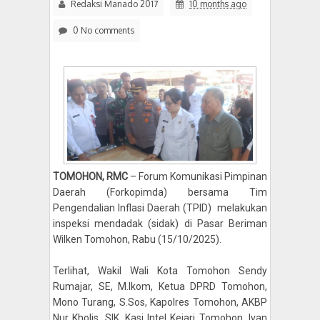
Redaksi Manado 2017
10 months ago
0 No comments
TOMOHON, RMC
–
Forum Komunikasi Pimpinan
Daerah (Forkopimda) bersama
Tim
Pengendalian Inflasi Daerah (TPID) melakukan
inspeksi mendadak (sidak) di Pasar Beriman
Wilken Tomohon, Rabu (15/10/2025).
Terlihat, Wakil Wali Kota Tomohon Sendy
Rumajar, SE, M.Ikom, Ketua DPRD Tomohon,
Mono Turang, S.Sos, Kapolres Tomohon, AKBP
Nur Kholis, SIK, Kasi Intel Kejari Tomohon, Ivan