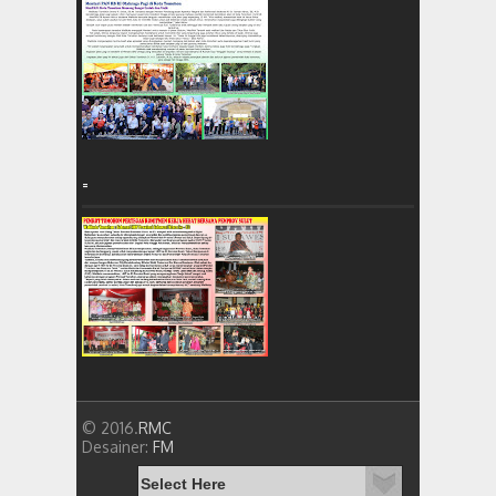
=
© 2016.
RMC
Desainer:
FM