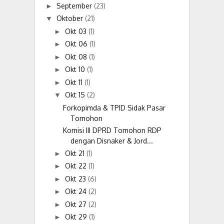
September
(23)
►
Oktober
(21)
▼
Okt 03
(1)
►
Okt 06
(1)
►
Okt 08
(1)
►
Okt 10
(1)
►
Okt 11
(1)
►
Okt 15
(2)
▼
Forkopimda & TPID Sidak Pasar
Tomohon
Komisi III DPRD Tomohon RDP
dengan Disnaker & Jord...
Okt 21
(1)
►
Okt 22
(1)
►
Okt 23
(6)
►
Okt 24
(2)
►
Okt 27
(2)
►
Okt 29
(1)
►