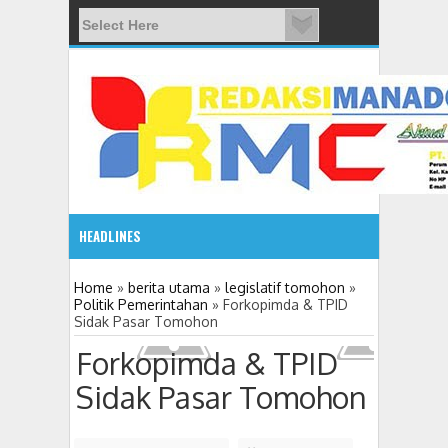
HEADLINES
08:03 AM
Home
»
berita utama
»
legislatif tomohon
»
Politik Pemerintahan
»
Forkopimda & TPID
Sidak Pasar Tomohon
ADVETORIAL JONRU GANTIKAN MONO PIMPIN DPRD TO
Forkopimda & TPID
Sidak Pasar Tomohon