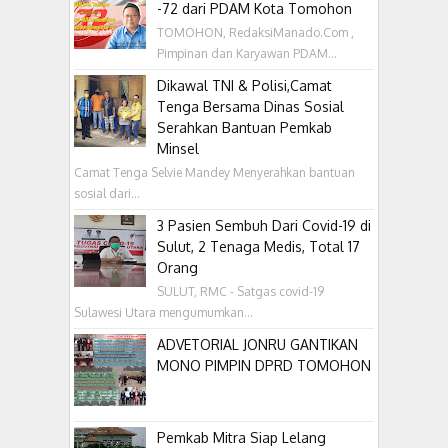
-72 dari PDAM Kota Tomohon
TOMOHON, RedaksiManado.Com ,
Pimpinan dan Karyawan PDAM...
Dikawal TNI & Polisi,Camat
Tenga Bersama Dinas Sosial
Serahkan Bantuan Pemkab
Minsel
Camat Tenga Selvie Mandey Menyerahkan bantuan
sosial dari...
3 Pasien Sembuh Dari Covid-19 di
Sulut, 2 Tenaga Medis, Total 17
Orang
SULUT, RMC - Satgas covid-19
Sulawesi Utara mengumumkan...
ADVETORIAL JONRU GANTIKAN
MONO PIMPIN DPRD TOMOHON
Pemkab Mitra Siap Lelang