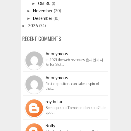
Okt 30
(1)
►
November
(20)
►
Desember
(10)
►
2026
(34)
►
RECENT COMMENTS
Anonymous
In 2021 the web revenues 온라인카지
노 for Slot…
Anonymous
First depositors can take a spin of
thei…
roy bulur
Semoga kota Tomohon dan kota2 lain
cpt t…
Rolly