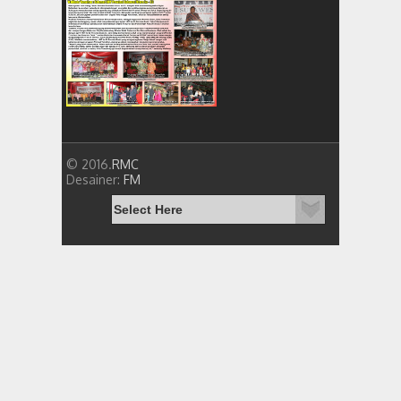
© 2016.
RMC
Desainer:
FM