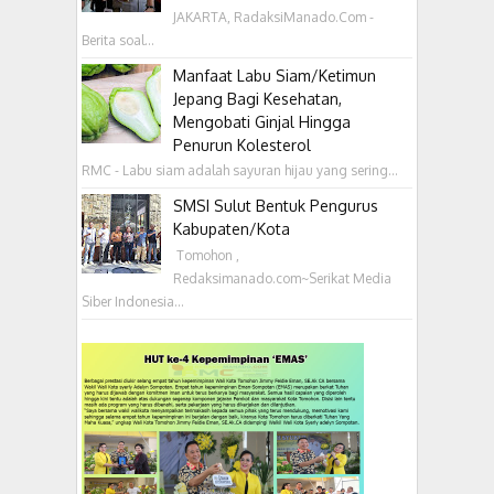
JAKARTA, RadaksiManado.Com -
Berita soal...
Manfaat Labu Siam/Ketimun
Jepang Bagi Kesehatan,
Mengobati Ginjal Hingga
Penurun Kolesterol
RMC - Labu siam adalah sayuran hijau yang sering...
SMSI Sulut Bentuk Pengurus
Kabupaten/Kota
‎ Tomohon ,
Redaksimanado.com~Serikat Media
Siber Indonesia...