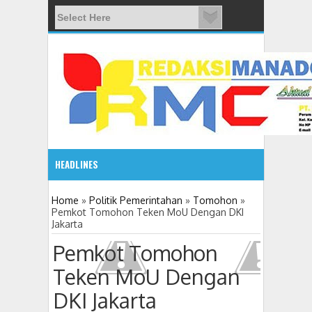
HEADLINES
08:03 AM
Home
»
Politik Pemerintahan
»
Tomohon
»
Pemkot Tomohon Teken MoU Dengan DKI
Jakarta
ADVETORIAL JONRU GANTIKAN MONO PIMPIN DPRD TO
Pemkot Tomohon
Teken MoU Dengan
DKI Jakarta