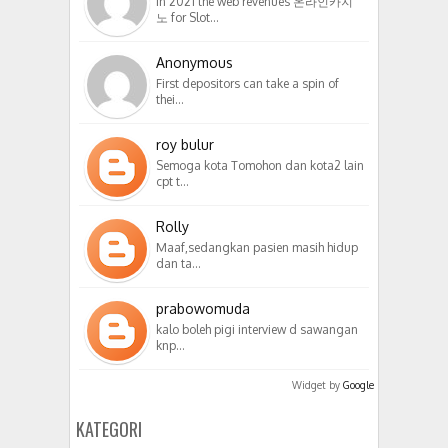
In 2021 the web revenues 온라인카지
노 for Slot…
Anonymous
First depositors can take a spin of
thei…
roy bulur
Semoga kota Tomohon dan kota2 lain
cpt t…
Rolly
Maaf,sedangkan pasien masih hidup
dan ta…
prabowomuda
kalo boleh pigi interview d sawangan
knp…
Widget by
Google
KATEGORI