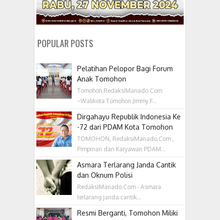
POPULAR POSTS
Pelatihan Pelopor Bagi Forum
Anak Tomohon
Tomohon,RedaksiManado.Com
~Walikota Tomohon Jimmy F...
Dirgahayu Republik Indonesia Ke
-72 dari PDAM Kota Tomohon
TOMOHON, RedaksiManado.Com ,
Pimpinan dan Karyawan PDAM...
Asmara Terlarang Janda Cantik
dan Oknum Polisi
RedaksiManado.Com - Asmara
terlarang janda cantik...
Resmi Berganti, Tomohon Miliki