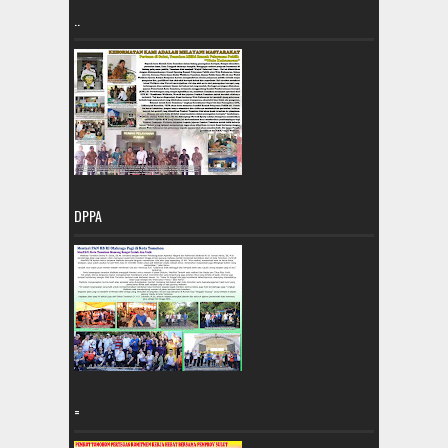
..
DPPA
=