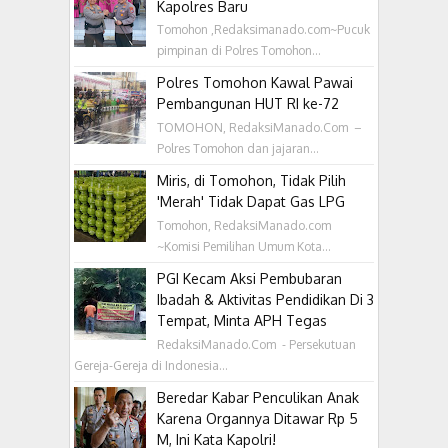
Kapolres Baru
Tomohon ,Redaksimanado.com~Pucuk
pimpinan di Polres Tomohon...
Polres Tomohon Kawal Pawai
Pembangunan HUT RI ke-72
TOMOHON, RedaksiManado.Com –
Polres Tomohon dan jajaran...
Miris, di Tomohon, Tidak Pilih
'Merah' Tidak Dapat Gas LPG
Tomohon, RedaksiManado.com
~Komisi Pemilihan Umum Kota...
PGI Kecam Aksi Pembubaran
Ibadah & Aktivitas Pendidikan Di 3
Tempat, Minta APH Tegas
RedaksiManado.Com - Persekutuan
Gereja-Gereja di Indonesia...
Beredar Kabar Penculikan Anak
Karena Organnya Ditawar Rp 5
M, Ini Kata Kapolri!