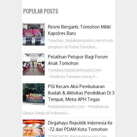
POPULAR POSTS
Resmi Berganti, Tomohon Miliki
Kapolres Baru
Tomohon ,Redaksimanado.com~Pucuk
pimpinan di Polres Tomohon...
Pelatihan Pelopor Bagi Forum
Anak Tomohon
Tomohon,RedaksiManado.Com
~Walikota Tomohon Jimmy F...
PGI Kecam Aksi Pembubaran
Ibadah & Aktivitas Pendidikan Di 3
Tempat, Minta APH Tegas
RedaksiManado.Com - Persekutuan
Gereja-Gereja di Indonesia...
Dirgahayu Republik Indonesia Ke
-72 dari PDAM Kota Tomohon
TOMOHON, RedaksiManado.Com ,