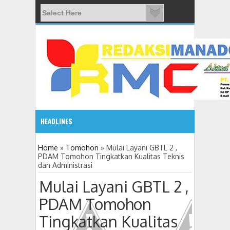
HEADLINES
08:03 AM
Home
»
Tomohon
»
Mulai Layani GBTL 2 ,
PDAM Tomohon Tingkatkan Kualitas Teknis
dan Administrasi
ADVETORIAL JONRU GANTIKAN MONO PIMPIN DPRD TO
Mulai Layani GBTL 2 ,
PDAM Tomohon
Tingkatkan Kualitas