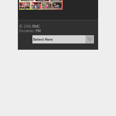
© 2016.
RMC
Desainer:
FM