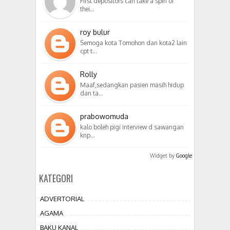
First depositors can take a spin of
thei…
roy bulur
Semoga kota Tomohon dan kota2 lain
cpt t…
Rolly
Maaf,sedangkan pasien masih hidup
dan ta…
prabowomuda
kalo boleh pigi interview d sawangan
knp…
Widget by
Google
KATEGORI
ADVERTORIAL
AGAMA
BAKU KANAL