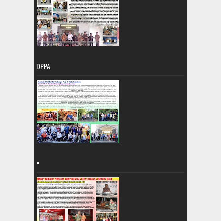
DPPA
=