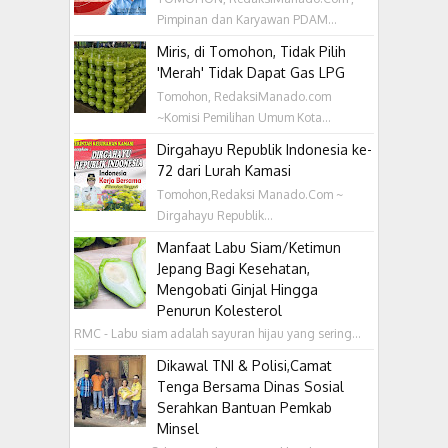
Pimpinan dan Karyawan PDAM...
Miris, di Tomohon, Tidak Pilih
'Merah' Tidak Dapat Gas LPG
Tomohon, RedaksiManado.com
~Komisi Pemilihan Umum Kota...
Dirgahayu Republik Indonesia ke-
72 dari Lurah Kamasi
Tomohon,Redaksi Manado.Com ~
Dirgahayu Republik...
Manfaat Labu Siam/Ketimun
Jepang Bagi Kesehatan,
Mengobati Ginjal Hingga
Penurun Kolesterol
RMC - Labu siam adalah sayuran hijau yang sering...
Dikawal TNI & Polisi,Camat
Tenga Bersama Dinas Sosial
Serahkan Bantuan Pemkab
Minsel